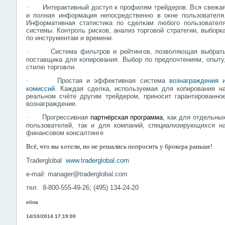
·
Интерактивный доступ к профилям трейдеров. Вся свежа
и полная информация непосредственно в окне пользователя
Информативная статистика по сделкам любого пользовател
системы. Контроль рисков, анализ торговой стратегии, выборк
по инструментам и времени.
·
Система фильтров и рейтингов, позволяющая выбрат
поставщика для копирования. Выбор по предпочтениям, опыту
стилю торговли.
·
Простая и эффективная система
вознаграждения 
комиссий
. Каждая сделка, используемая для копирования н
реальном счёте другим трейдером, приносит гарантированно
вознаграждение.
·
Прогрессивная
партнёрская программа
, как для отдельны
пользователей, так и для компаний, специализирующихся н
финансовом консалтинге
Всё, что вы хотели, но не решались попросить у брокера раньше!
Traderglobal
www.traderglobal.com
e-mail: manager@traderglobal.com
тел
.
8-800-555-49-26; (495) 134-24-20
elina
14/10/2014 17:19:00