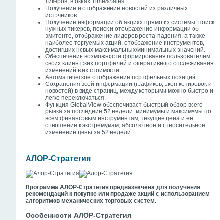
тикеров, в окнах Time&Sales.
Получение и отображение новостей из различных
источников.
Получение информации об акциях прямо из системы: поиск
нужных тикеров, поиск и отображение информации об
эмитенте, отображение лидеров роста-падения, а также
наиболее торгуемых акций, отображение инструментов,
достигших новых максимальных/минимальных значений.
Обеспечение возможности формирования пользователем
своих клиентских портфелей и оперативного отслеживания
изменений в их стоимости.
Автоматическое отображение портфельных позиций.
Сохранения всей информации (графиков, окон котировок и
новостей) в виде страниц, между которыми можно быстро и
легко переключаться.
Функция GlobalView обеспечивает быстрый обзор всего
рынка за последние 52 недели: минимумы и максимумы по
всем финансовым инструментам, текущее цена и ее
отношение к экстремумам, абсолютное и относительное
изменение цены за 52 недели.
АЛОР-Стратегия
Программа АЛОР-Стратегия предназначена для получения
рекомендаций к покупке или продаже акций с использованием
алгоритмов механических торговых систем.
Особенности
АЛОР-Стратегия