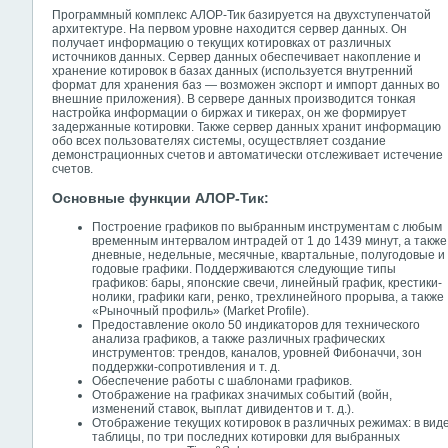
Программный комплекс АЛОР-Тик базируется на двухступенчатой
архитектуре. На первом уровне находится сервер данных. Он
получает информацию о текущих котировках от различных
источников данных. Сервер данных обеспечивает накопление и
хранение котировок в базах данных (используется внутренний
формат для хранения баз — возможен экспорт и импорт данных во
внешние приложения). В сервере данных производится тонкая
настройка информации о биржах и тикерах, он же формирует
задержанные котировки. Также сервер данных хранит информацию
обо всех пользователях системы, осуществляет создание
демонстрационных счетов и автоматически отслеживает истечение
счетов.
Основные функции
АЛОР-Тик:
Построение графиков по выбранным инструментам с любым
временным интервалом интрадей от 1 до 1439 минут, а также
дневные, недельные, месячные, квартальные, полугодовые и
годовые графики. Поддерживаются следующие типы
графиков: бары, японские свечи, линейный график, крестики-
нолики, графики каги, ренко, трехлинейного прорыва, а также
«Рыночный профиль» (Market Profile).
Предоставление около 50 индикаторов для технического
анализа графиков, а также различных графических
инструментов: трендов, каналов, уровней Фибоначчи, зон
поддержки-сопротивления и т. д.
Обеспечение работы с шаблонами графиков.
Отображение на графиках значимых событий (войн,
изменений ставок, выплат дивидентов и т. д.).
Отображение текущих котировок в различных режимах: в вид
таблицы, по три последних котировки для выбранных