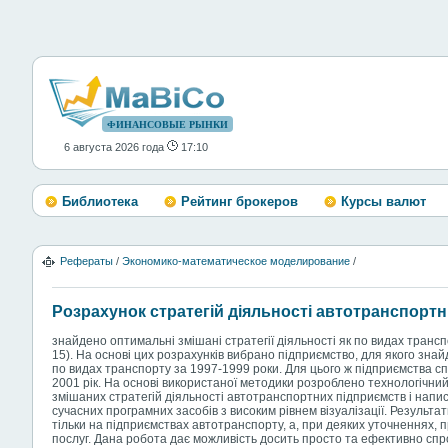
ФИНАНСОВЫЕ РЫНКИ
6 августа 2026 года
17:10
Библиотека
Рейтинг брокеров
Курсы валют
Рефераты
/
Экономико-математическое моделирование
/
Розрахунок стратегій діяльності автотранспорт
знайдено оптимальні змішані стратегії діяльності як по видах трансп
15). На основі цих розрахунків вибрано підприємство, для якого знай
по видах транспорту за 1997-1999 роки. Для цього ж підприємства с
2001 рік. На основі використаної методики розроблено технологічн
змішаних стратегій діяльності автотранспортних підприємств і напи
сучасних програмних засобів з високим рівнем візуалізації. Результа
тільки на підприємствах автотранспорту, а, при деяких уточненнях, 
послуг. Дана робота дає можливість досить просто та ефективно спро