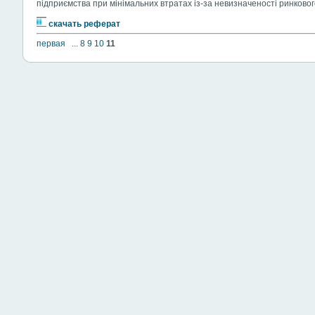
підприємства при мінімальних втратах із-за невизначеності ринково
скачать реферат
первая
...
8
9
10
11