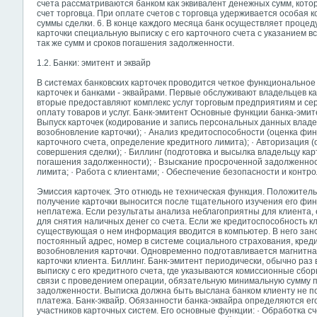
счета рассматриваются банком как эквивалент денежных сумм, кот
счет торговца. При оплате счетов с торговца удерживается особая ко
суммы сделки. 6. В конце каждого месяца банк осуществляет процед
карточки специальную выписку с его карточного счета с указанием в
так же сумм и сроков погашения задолженности.
1.2. Банки: эмитент и эквайр
В системах банковских карточек проводится четкое функционально
карточек и банками - эквайрами. Первые обслуживают владельцев к
вторые предоставляют комплекс услуг торговым предприятиям и с
оплату товаров и услуг. Банк-эмитент Основные функции банка-эмите
Выпуск карточек (кодирование и запись персональных данных владел
возобновление карточки); · Анализ кредитоспособности (оценка фи
карточного счета, определение кредитного лимита); · Авторизация (
совершения сделки); · Биллинг (подготовка и высылка владельцу кар
погашения задолженности); · Взыскание просроченной задолженно
лимита; · Работа с клиентами; · Обеспечение безопасности и контро
Эмиссия карточек. Это отнюдь не техническая функция. Положитель
получение карточки выносится после тщательного изучения его фин
неплатежа. Если результаты анализа неблагоприятны для клиента, 
для снятия наличных денег со счета. Если же кредитоспособность к
существующая о нем информация вводится в компьютер. В него зано
постоянный адрес, номер в системе социального страхования, креди
возобновления карточки. Одновременно подготавливается магнитна
карточки клиента. Биллинг. Банк-эмитент периодически, обычно раз
выписку с его кредитного счета, где указываются комиссионные сбор
связи с проведением операции, обязательную минимальную сумму п
задолженности. Выписка должна быть выслана банком клиенту не по
платежа. Банк-эквайр. Обязанности банка-эквайра определяются ег
участников карточных систем. Его основные функции: · Обработка с