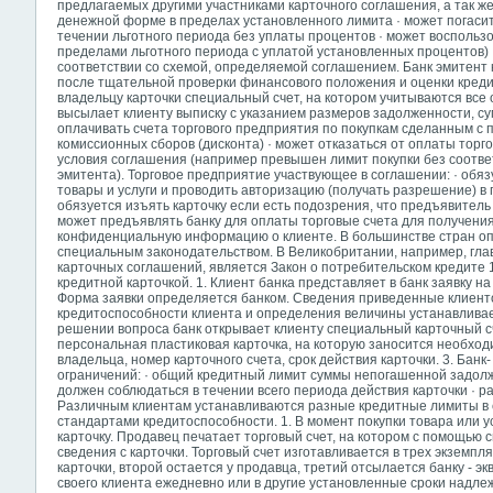
предлагаемых другими участниками карточного соглашения, а так же
денежной форме в пределах установленного лимита · может погасит
течении льготного периода без уплаты процентов · может воспольз
пределами льготного периода с уплатой установленных процентов) ·
соответствии со схемой, определяемой соглашением. Банк эмитент ка
после тщательной проверки финансового положения и оценки креди
владельцу карточки специальный счет, на котором учитываются все 
высылает клиенту выписку с указанием размеров задолженности, сум
оплачивать счета торгового предприятия по покупкам сделанным с 
комиссионных сборов (дисконта) · может отказаться от оплаты торг
условия соглашения (например превышен лимит покупки без соотве
эмитента). Торговое предприятие участвующее в соглашении: · обяз
товары и услуги и проводить авторизацию (получать разрешение) в
обязуется изъять карточку если есть подозрения, что предъявитель
может предъявлять банку для оплаты торговые счета для получения
конфиденциальную информацию о клиенте. В большинстве стран оп
специальным законодательством. В Великобритании, например, гла
карточных соглашений, является Закон о потребительском кредите 
кредитной карточкой. 1. Клиент банка представляет в банк заявку н
Форма заявки определяется банком. Сведения приведенные клиенто
кредитоспособности клиента и определения величины устанавливае
решении вопроса банк открывает клиенту специальный карточный с
персональная пластиковая карточка, на которую заносится необхо
владельца, номер карточного счета, срок действия карточки. 3. Банк
ограничений: · общий кредитный лимит суммы непогашенной задолж
должен соблюдаться в течении всего периода действия карточки · р
Различным клиентам устанавливаются разные кредитные лимиты в 
стандартами кредитоспособности. 1. В момент покупки товара или 
карточку. Продавец печатает торговый
счет, на котором с помощью 
сведения с карточки. Торговый счет изготавливается в трех экземп
карточки, второй остается у продавца, третий отсылается банку - экв
своего клиента ежедневно или в другие установленные сроки надл