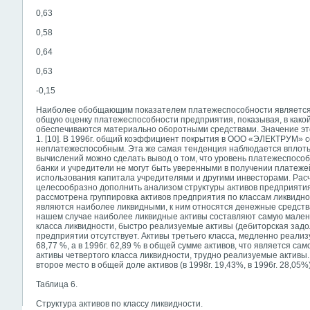
0,63
0,58
0,64
0,63
-0,15
Наиболее обобщающим показателем платежеспособности является
общую оценку платежеспособности предприятия, показывая, в како
обеспечиваются материально оборотными средствами. Значение это
1. [10]. В 1996г. общий коэффициент покрытия в ООО «ЭЛЕКТРУМ» со
неплатежеспособным. Эта же самая тенденция наблюдается вплоть
вычислений можно сделать вывод о том, что уровень платежеспосо
банки и учредители не могут быть уверенными в получении платеже
использования капитала учредителями и другими инвесторами. Рас
целесообразно дополнить анализом структуры активов предприятия 
рассмотрена группировка активов предприятия по классам ликвидно
являются наиболее ликвидными, к ним относятся денежные средств
нашем случае наиболее ликвидные активы составляют самую малень
класса ликвидности, быстро реализуемые активы (дебиторская задо
предприятии отсутствует. Активы третьего класса, медленно реализ
68,77 %, а в 1996г. 62,89 % в общей сумме активов, что является са
активы четвертого класса ликвидности, трудно реализуемые актив
второе место в общей доле активов (в 1998г. 19,43%, в 1996г. 28,05%)
Таблица 6.
Структура активов по классу ликвидности.