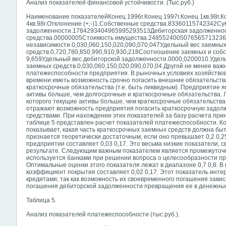
Анализ показателей финансовой устойчивости. (Тыс.руб.)
Наименование показателейКонец 1996г.Конец 1997г.Конец 1кв.98г.Кон
4кв.98г.Отклонение (+;-)1.Собственные средства.83360115742342С
задолженности.1784293404965995293513Дебиторская задолженно
средства.00000005Стоимость имущества.248552400507656571323
независимости.0,030,060,150,020,090,070,047Удельный вес заемны
средств.0,720,780,850,990,910,930,218Соотношение заемных и собс
9,659Удельный вес дебиторской задолженности.0000,0200010.Удель
заемных средств.0,030,060,150,020,090,070,04 Другой не менее ва
платежеспособности предприятия. В рыночных условиях хозяйство
времени иметь возможность срочно погасить внешние обязательства
краткосрочные обязательства (т.е. быть ликвидным). Предприятие 
активы больше, чем долгосрочные и краткосрочные обязательства. 
которого текущие активы больше, чем краткосрочные обязательств
отражают возможность предприятия погасить краткосрочную задол
средствами. При нахождении этих показателей за базу расчета при
таблице 5 представлен расчет показателей платежеспособности. 
показывает, какая часть краткосрочных заемных средств должна бы
признается теоретически достаточным, если оно превышает 0,2 0,2
предприятии составляет 0,03 0,17. Это весьма низкие показатели,
результате. Следующим важным показателем является промежуточ
используется банками при решении вопроса о целесообразности п
Оптимальные оценки этого показателя лежат в диапазоне 0,7 0,8.
коэффициент покрытия составляет 0,02 0,17. Этот показатель инт
кредитами, так как возможность их своевременного погашения завис
погашения дебиторской задолженности превращения ее в денежные
Таблица 5.
Анализ показателей платежеспособности (тыс.руб.).