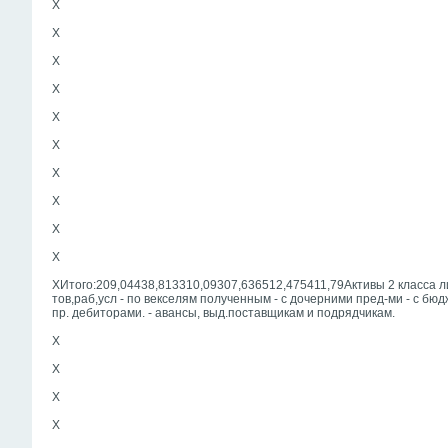
Х
Х
Х
Х
Х
Х
Х
Х
Х
Х
ХИтого:209,04438,813310,09307,636512,475411,79Активы 2 класса ли
тов,раб,усл - по векселям полученным - с дочерними пред-ми - с бюдж
пр. дебиторами. - авансы, выд.поставщикам и подрядчикам.
Х
Х
Х
Х