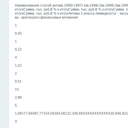
Наименование статей актива.1996г.1997г.1кв.1998г.2кв.1998г.3кв.1998
итогуСумма, тыс. руб.В % к итогуСумма, тыс. руб.В % к итогуСумма, т
итогуСумма, тыс. руб.В % к итогуАктивы 1 класса ликвидности: - касса
ва - краткосроч.финансовые вложения
1
0,45
1
0,22
4
1,22
2
0,51
15
2,88
5,
1,09177,69387,77154,59184,58122,330,66ХХХХХХХХХХХХ20,940,821
Х