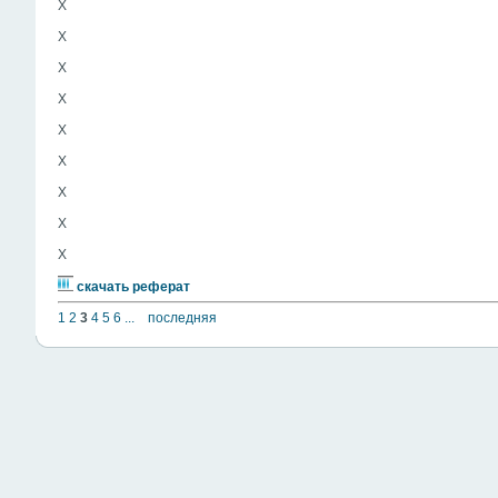
Х
Х
Х
Х
Х
Х
Х
Х
Х
скачать реферат
1
2
3
4
5
6
...
последняя