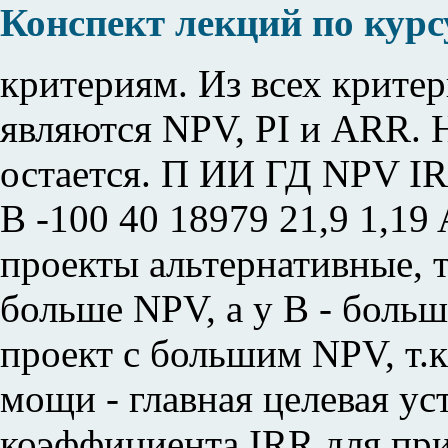
Конспект лекций по кур
критериям. Из всех крите
являются NPV, PI и ARR. 
остается. П ИИ ГД NPV IRR
B -100 40 18979 21,9 1,19
проекты альтернативные, т
больше NPV, а у B - больш
проект с большим NPV, т.
мощи - главная целевая ус
коэффициента IRR для при