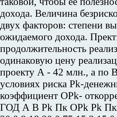
таковой, чтобы ее полезно
дохода. Величина безриско
двух факторов: степени в
ожидаемого дохода. Прект
продолжительность реализ
одинаковую цену реализац
проекту А - 42 млн., а по 
условиях риска Pk-денеж
коэффициент OPk- откорр
ГОД А В Pk Пк ОPk Pk Пк O