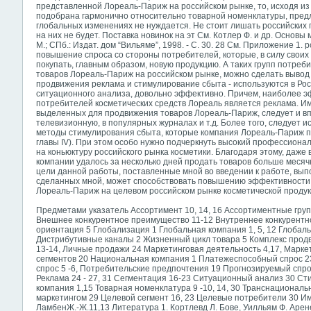
представленной Лореаль-Париж на российском рынке, то, исходя из
подобрана гармонично относительно товарной номенклатуры, пред
глобальных изменениях не нуждается. Не стоит лишать российских 
на них не будет. Поставка новинок на эт См. Котлер Ф. и др. Основы мар
М.; СПб.: Издат. дом “Вильяме”, 1998. - С. 30. 28 См. Приложение 1
повышение спроса со стороны потребителей, которые, в силу своих 
покупать, главным образом, новую продукцию. А таких групп потреб
товаров Лореаль-Париж на российском рынке, можно сделать вывод 
продвижения реклама и стимулирование сбыта - используются в Ро
ситуационного анализа, довольно эффективно. Причем, наиболее 
потребителей косметических средств Лореаль является реклама. Им
выделенных для продвижения товаров Лореаль-Париж, следует и вп
телевизионную, в популярных журналах и т.д. Более того, следует 
методы стимулирования сбыта, которые компания Лореаль-Париж пр
главы IV). При этом особо нужно подчеркнуть высокий профессионал
на коньюктуру российского рынка косметики. Благодаря этому, даже в
компании удалось за несколько дней продать товаров больше месяч
цели данной работы, поставленные мной во введении к работе, вы
сделанных мной, может способствовать повышению эффективности
Лореаль-Париж на целевом российском рынке косметической продук
Предметами указатель Ассортимент 10, 14, 16 Ассортиментные групп
Внешнее конкурентное преимущество 11-12 Внутреннее конкурентн
ориентация 5 Глобализация 1 Глобальная компания 1, 5, 12 Глобал
Дистрибутивные каналы 2 Жизненный цикл товара 5 Комплекс продв
13-14, Личные продажи 24 Маркетинговая деятельность 4,17, Марк
сегментов 20 Национальная компания 1 Платежеспособный спрос 
спрос 5 -6, Потребительские предпочтения 19 Прогнозируемый спр
Реклама 24 - 27, 31 Сегментация 16-23 Ситуационный анализ 30 С
компания 1,15 Товарная номенклатура 9 -10, 14, 30 Транснациональ
маркетингом 29 Целевой сегмент 16, 23 Целевые потребители 30 Име
ЛамбенЖ.-Ж.11,13 Литература 1. Кортлевд Л. Бове, Уилльям Ф. Арене