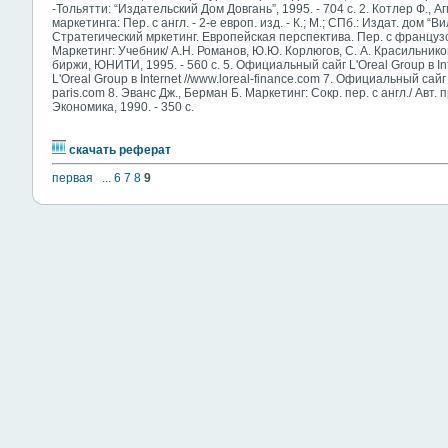
-Тольятти: “Издательский Дом Довгань”, 1995. - 704 с. 2. Котлер Ф., А
маркетинга: Пер. с англ. - 2-е европ. изд. - К.; М.; СПб.: Издат. дом “
Стратегический мркетинг. Европейская перспектива. Пер. с французског
Маркетинг: Учебник/ А.Н. Романов, Ю.Ю. Корлюгов, С. А. Красильников 
биржи, ЮНИТИ, 1995. - 560 с. 5. Официальный сайг L'Oreal Group в In
L'Oreal Group в Internet //www.loreal-finance.com 7. Официальный сайг к
paris.com 8. Эванс Дж., Берман Б. Маркетинг: Сокр. пер. с англ./ Авт. п
Экономика, 1990. - 350 с.
скачать реферат
первая
...
6
7
8
9