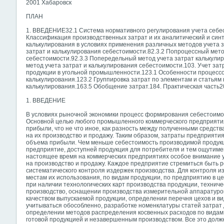
2001 Хабаровск
ПЛАН
1. ВВЕДЕНИЕ32.1 Система нормативного регулирования учета себес
Классификация производственных затрат и их аналитический и син
калькулирования в условиях применения различных методов учета з
затрат и калькулирования себестоимости.82.3.2 Попроцессный мето
себестоимости.92.3.3 Попередельный метод учета затрат калькули
метод учета затрат и калькулирования себестоимости.103. Учет за
продукции в угольной промышленности.123.1 Особенности процессо
калькулирования.123.2 Группировка затрат по элементам и статьям 
калькулирования.163.5 Обобщение затрат.184. Практическая часть
1. ВВЕДЕНИЕ
В условиях рыночной экономики процесс формирования себестоимо
Основной целью любого промышленного коммерческого предприяти
прибыли, что не что иное, как разность между полученными средст
на их производство и продажу. Таким образом, затраты предприят
объема прибыли. Чем меньше себестоимость производимой продукц
предприятие, доступней продукция для потребителя и тем ощутиме
настоящее время на коммерческих предприятиях особое внимание 
на производство и продажу. Каждое предприятие стремиться быть 
систематического контроля издержек производства. Для контроля 
местам их использования, по видам продукции, по предприятию в ц
при наличии технологических карт производства продукции, технич
производство, оснащении производства измерительной аппаратурой
качеством выпускаемой продукции, определении перечня цехов и в
учитываться обособленно, разработке номенклатуры статей затрат 
определении методов распределения косвенных расходов по видам 
готовой продукцией и незавершенным производством. Все это долж