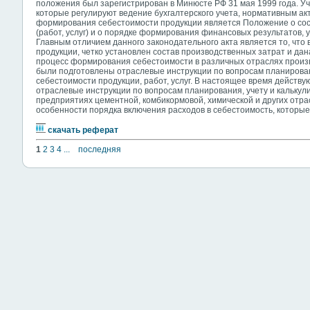
положения был зарегистрирован в Минюсте РФ 31 мая 1999 года. У
которые регулируют ведение бухгалтерского учета, нормативным ак
формирования себестоимости продукции является Положение о сос
(работ, услуг) и о порядке формирования финансовых результатов,
Главным отличием данного законодательного акта является то, что
продукции, четко установлен состав производственных затрат и дана
процесс формирования себестоимости в различных отраслях произв
были подготовлены отраслевые инструкции по вопросам планирован
себестоимости продукции, работ, услуг. В настоящее время действ
отраслевые инструкции по вопросам планирования, учету и кальку
предприятиях цементной, комбикормовой, химической и других отра
особенности порядка включения расходов в себестоимость, которы
скачать реферат
1
2
3
4
...
последняя