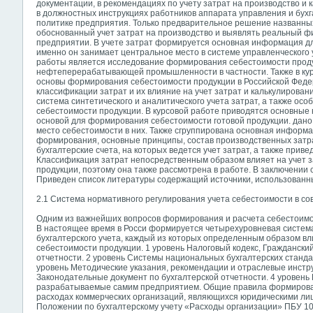
документации, в рекомендациях по учету затрат на производство и
в должностных инструкциях работников аппарата управления и бухг
политике предприятия. Только предварительное решение названных
обоснованный учет затрат на производство и выявлять реальный 
предприятии. В учете затрат формируется основная информация д
именно он занимает центральное место в системе управленческого
работы является исследование формирования себестоимости про
нефтеперерабатывающей промышленности в частности. Также в кур
основы формирования себестоимости продукции в Российской Феде
классификации затрат и их влияние на учет затрат и калькулирова
система синтетического и аналитического учета затрат, а также осо
себестоимости продукции. В курсовой работе приводятся основные
основой для формирования себестоимости готовой продукции. дано
место себестоимости в них. Также сгруппирована основная информа
формирования, основные принципы, состав производственных затра
бухгалтерские счета, на которых ведется учет затрат, а также приве
Классификация затрат непосредственным образом влияет на учет з
продукции, поэтому она также рассмотрена в работе. В заключении 
Приведен список литературы содержащий источники, использованны
2.1 Система нормативного регулирования учета себестоимости в со
Одним из важнейших вопросов формирования и расчета себестоимо
В настоящее время в Росси формируется четырехуровневая систем
бухгалтерского учета, каждый из которых определенным образом вл
себестоимости продукции. 1 уровень Налоговый кодекс, Гражданский 
отчетности. 2 уровень Системы национальных бухгалтерских станда
уровень Методические указания, рекомендации и отраслевые инстру
Законодательные документ по бухгалтерской отчетности. 4 уровень
разрабатываемые самим предприятием. Общие правила формирован
расходах коммерческих организаций, являющихся юридическими лиц
Положении по бухгалтерскому учету «Расходы организации» ПБУ 10