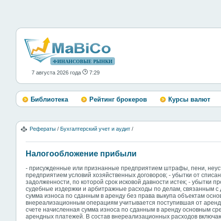
ФИНАНСОВЫЕ РЫНКИ
7 августа 2026 года
7:29
Библиотека
Рейтинг брокеров
Курсы валют
Рефераты
/
Бухгалтерский учет и аудит
/
Налогообложение прибыли
- присужденные или признанные предприятием штрафы, пени, неуст
предприятием условий хозяйственных договоров; - убытки от спис
задолженности, по которой срок исковой давности истек; - убытки пр
судебные издержки и арбитражные расходы по делам, связанным с 
сумма износа по сданным в аренду без права выкупа объектам основ
внереализационным операциям учитывается поступившая от арендат
счете начисленная сумма износа по сданным в аренду основным ср
арендных платежей. В состав внереализационных расходов включа