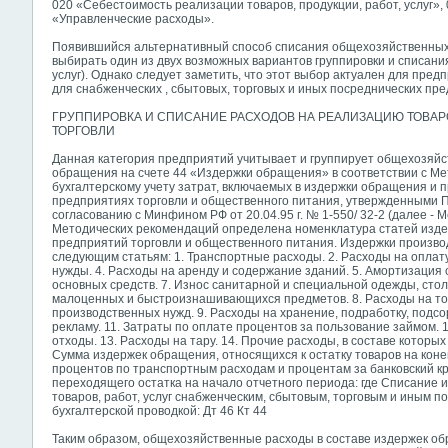
020 «Себестоимость реализации товаров, продукции, работ, услуг»,
«Управленческие расходы».
Появившийся альтернативный способ списания общехозяйственных
выбирать один из двух возможных вариантов группировки и списани
услуг). Однако следует заметить, что этот выбор актуален для пре
для снабженческих , сбытовых, торговых и иных посреднических пр
ГРУППИРОВКА И СПИСАНИЕ РАСХОДОВ НА РЕАЛИЗАЦИЮ ТОВАРО
ТОРГОВЛИ
Данная категория предприятий учитывает и группирует общехозяйс
обращения на счете 44 «Издержки обращения» в соответствии с М
бухгалтерскому учету затрат, включаемых в издержки обращения и 
предприятиях торговли и общественного питания, утвержденными П
согласованию с Минфином РФ от 20.04.95 г. № 1-550/ 32-2 (далее - М
Методических рекомендаций определена номенклатура статей изде
предприятий торговли и общественного питания. Издержки произво
следующим статьям: 1. Транспортные расходы. 2. Расходы на оплат
нужды. 4. Расходы на аренду и содержание зданий. 5. Амортизация 
основных средств. 7. Износ санитарной и специальной одежды, стол
малоценных и быстроизнашивающихся предметов. 8. Расходы на топ
производственных нужд. 9. Расходы на хранение, подработку, подсор
рекламу. 11. Затраты по оплате процентов за пользование займом. 
отходы. 13. Расходы на тару. 14. Прочие расходы, в составе котор
Сумма издержек обращения, относящихся к остатку товаров на коне
процентов по транспортным расходам и процентам за банковский кр
переходящего остатка на начало отчетного периода: где Списание
товаров, работ, услуг снабженческим, сбытовым, торговым и иным 
бухгалтерской проводкой: Дт 46 Кт 44
Таким образом, общехозяйственные расходы в составе издержек об