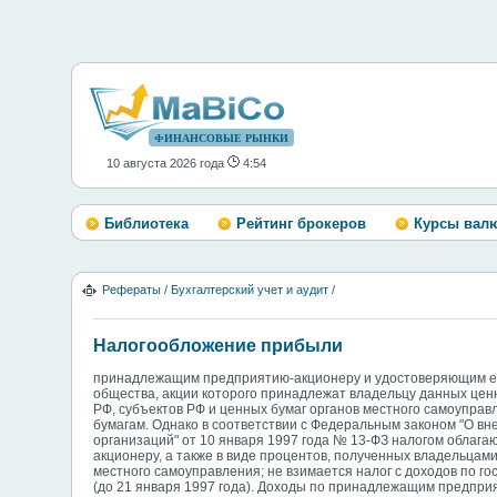
ФИНАНСОВЫЕ РЫНКИ
10 августа 2026 года
4:54
Библиотека
Рейтинг брокеров
Курсы вал
Рефераты
/
Бухгалтерский учет и аудит
/
Налогообложение прибыли
принадлежащим предприятию-акционеру и удостоверяющим его
общества, акции которого принадлежат владельцу данных цен
РФ, субъектов РФ и ценных бумаг органов местного самоуправ
бумагам. Однако в соответствии с Федеральным законом "О вн
организаций" от 10 января 1997 года № 13-ФЗ налогом облаг
акционеру, а также в виде процентов, полученных владельцам
местного самоуправления; не взимается налог с доходов по г
(до 21 января 1997 года). Доходы по принадлежащим предприя