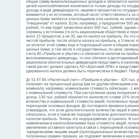
общую сумму внереализационных доходов и облагаются налогом
целей налогообложения исключаются только доходы по госуда
доходы в виде дивидендов по. акциям и процентов по государс
взимаются у их источника, который несет ответственность за 
ценных бумаг является плательщиком этих налогов, но непоср
"очищенную" от налога. Если, например, у предприятия 500 а
рублей, то ему будет начислено всего 500 тыс. 1ублей, однако 
1ержаны у источника (то есть акционерным обществом) и переч
всего 15 процентов, а не 35, как по налогу на прибыль. Но эт
чистой прибыли, после уплаты налога на прибыль, а 1тем из эт
он уплатит этой суммы еще и подоходный налог в общем поря
ценных бумаг, в том числе и государственных, по цене, прев
счета 80 «Прибыли и убытки») и облагается налогом на прибы
выплачивающего дивиденды, то оно обязано в десятидневный
акционеров окончательных дивидендов представить в налогову
такой расчет должно сделать АО
«Братский ЛПК» и представит
удержанного налога должна быть перечислена в бюджет. Предп
Дт 51 КТ 80 «Расчетный счет» «Прибыли и убытки» - 425 тыс.
получают не процентный доход (как по другим облигациям или 
номинала; например, номинальная стоимость облигации - 1 млн. 
с номинальной стоимости. При наступлении срока погашения о
доход -130 тыс. рублей облагается налогом по ставке 15% (ес
количества и номинальной стоимости акций, полученных пред
переоценки основных фондов. До последнего времени в решен
утверждали, что если дополнительное количество акций в свя
облагались, если в таком же порядке получали дополнительны
налогом прибыль. Теперь это недоразумение устранено. В соо
невключении в налогооблагаемую базу стоимости акций, полу
увеличении уставного капитала в связи с переоценкой основ
-юридическими лицами акций (пропорционально количеству пр
полученных взамен прежних, не подлежит включению в налого