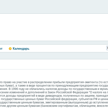
ют
Календарь
 право на участие в распределении прибыли предприятия-эмитента (то ест
ных бумаг), а также в виде процентов по принадлежащим предприятию госуд
ления. В 1996 году не облагались налогом доходы по государственным и му
есении изменений и дополнений в Закон Российской Федерации "О налоге на
аются доходы предприятий в виде дивидендов, полученных по акциям, прина
и государственных ценных бумаг Российской федерации, субъектов РФ и ценн
осударственным ценным бумагам, эмитированным (выпущенным) до вступления
тию другим ценным бумагам (банковским сертификатам, облигациям, векселям