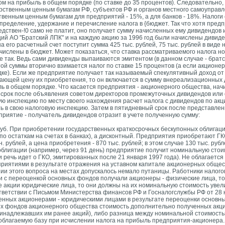
 на прибыль в общем порядке (по ставке до 35 процентов). Следовательно,
рственным ценным бумагам РФ, субъектов РФ и органов местного самоуправле
твенным ценным бумагам для предприятий - 15%, а для банков - 18%. Налоги 
определение, удержание и перечисление налога в {бюджет. Так что хотя пред
едствен-!0 само не платит, оно получает сумму начисленных ему дивидендов 
кций АО "Братский ЛПК" и на каждую акцию за 1996 год были начислены дивид
на его расчетный счет поступит сумма 425 тыс. рублей, 75 тыс. рублей в виде 
ислены в бюджет. Может показаться, что ставка рассматриваемого налога но
о не так. Ведь сами дивиденды выпаиваются эмитентом (в данном случае - брат
ой суммы вторично взимается налог по ставке 15 процентов (а если акционер
дке). Если же предприятие получает так называемый спекулятивный доход о
ышающей цену их приобретения, то он включается в сумму внереализационных 
ль в общем порядке. Что касается предприятия - акционерного общества, на
 срок после объявления советом директоров промежуточных дивидендов ил
ю инспекцию по месту своего нахождения расчет налога с дивидендов по ак
ь в свою налоговую инспекцию. Затем в пятидневный срок после представлен
риятие - получатель дивидендов отразит в учете полученную сумму:
 руб. При приобретении государственных краткосрочных бескупонных облигац
по остаткам на счетах в банках), а дисконтный. Предприятия приобретают Г
рублей, а цена приобретения - 870 тыс. рублей; в этом случае 130 тыс. рублей
блигации (например, через 91 день) предприятие получит номинальную стоим
ли речь идет о ГКО, эмитированных после 21 января 1997 года). Не облагаетс
приятиями в результате отражения на уставном капитале акционерных общес
ии этого вопроса на местах допускалось немало путаницы. Работники налого
зи с переоценкой основных фондов получали акционеры - физические лица, то
е акции юридические лица, то они должны на их номинальную стоимость уве
тветствии с Письмом Министерства финансов РФ и Госналогслужбы РФ от 28 
ченных акционерами - юридическими лицами в результате переоценки основн
ных фондов акционерного общества стоимость дополнительно полученных ак
инадлежавших им ранее акций), либо разница между номинальной стоимость
облагаемую базу при исчислении налога на прибыль предприятия-акционера. 