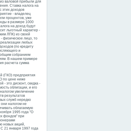
 из валовой прибыли для
ния. Ставка налога на
с этих доходов
приятие - владелец
или процентов, уже
енды в размеpe 1000
налога на доход будут
сит льготный характер -
ским ЛПК) из своей
 - физическое лицо, то
т реализации любых
доходов (по кредиту
числяющего и
и общим собранием
циям. В нашем примере
ия расчета сумма
ий (ГКО) предприятия
КО по цене ниже
 - это дисконт, скидка -
ость облигации, и его
я налогом увеличение
тв результатов
вых служб нередко
 они налогом не
личивать облагаемую
ноября 1995 года "О
ых фондов" при
ционерами
ю новых акций,
С 21 января 1997 года