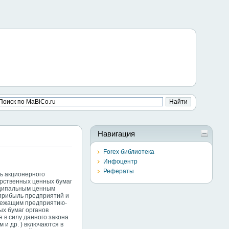
Навигация
Forex библиотека
Инфоцентр
Рефераты
ь акционерного
арственных ценных бумаг
ниципальным ценным
 прибыль предприятий и
длежащим предприятию-
ых бумаг органов
 в силу данного закона
 и др. ) включаются в