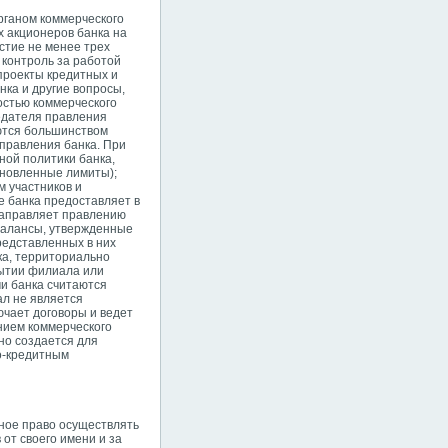
рганом коммерческого
х акционеров банка на
стие не менее трех
 контроль за работой
проекты кредитных и
нка и другие вопросы,
остью коммерческого
едателя правления
аются большинством
правления банка. При
ной политики банка,
ановленные лимиты);
 участников и
е банка предоставляет в
направляет правлению
 балансы, утвержденные
редставленных в них
ка, территориально
рытии филиала или
и банка считаются
ал не является
чает договоры и ведет
нием коммерческого
но создается для
о-кредитным
ьное право осуществлять
от своего имени и за