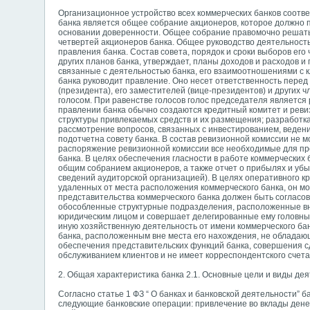
Организационное устройство всех коммерческих банков соотв
банка является общее собрание акционеров, которое должно п
основании доверенности. Общее собрание правомочно решать 
четвертей акционеров банка. Общее руководство деятельность
правления банка. Состав совета, порядок и сроки выборов ег
других планов банка, утверждает, планы доходов и расходов и
связанные с деятельностью банка, его взаимоотношениями с к
банка руководит правление. Оно несет ответственность пере
(президента), его заместителей (вице-президентов) и других
голосом. При равенстве голосов голос председателя являетс
правлении банка обычно создаются кредитный комитет и ревиз
структуры привлекаемых средств и их размещения; разработ
рассмотрение вопросов, связанных с инвестированием, веден
подотчетна совету банка. В состав ревизионной комиссии не 
распоряжение ревизионной комиссии все необходимые для пр
банка. В целях обеспечения гласности в работе коммерчески
общим собранием акционеров, а также отчет о прибылях и убы
сведений аудиторской организацией). В целях оперативного к
удаленных от места расположения коммерческого банка, он м
представительства коммерческого банка должен быть согласо
обособленные структурные подразделения, расположенные в
юридическим лицом и совершает делегированные ему головным
иную хозяйственную деятельность от имени коммерческого ба
банка, расположенным вне места его нахождения, не обладаю
обеспечения представительских функций банка, совершения с
обслуживанием клиентов и не имеет корреспондентского счета
2. Общая характеристика банка 2.1. Основные цели и виды де
Согласно статье 1 ФЗ “ О банках и банковской деятельности”
следующие банковские операции: привлечение во вклады денеж