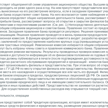
етствует общепринятой схеме управления акционерного общества. Высшим о
роходить не реже одного раза в год. На нем присутствуют представители все
вынесенные на его рассмотрение вопросы, если в заседании принимает уча
ю банка осуществляет совет банка. На него возлагаются также наблюдение и
о членов определяет общие направления деятельности банка, рассматривает 
 прибыли банка, рассматривает вопросы об открытии и закрытии филиалов ба
лиентами и перспективами развития. (См. рис. 1) Непосредственно деятельн
д общим собранием акционеров и советом банка. Правление состоит из предс
 членов. Заседания правления банка проводятся регулярно. Решения приним
я решающим. Решения правления проводятся в жизнь приказом председателя 
ионная комиссия. В функции кредитного комитета входят: разработка кредит
ка заключений по предоставлению наиболее крупных ссуд (превышающих уст
ием трастовых операций. Ревизионная комиссия избирается общим собранием
могут быть избраны члены совета и правления коммерческого банка. Правлени
оведения ревизии материалы. Результаты проведенных проверок комиссия 
х банков и доступности информации об их финансовом положении их годовые
тках должны публиковаться в печати (после подтверждения достоверности п
редитно-расчетного обслуживания предприятий и организаций - клиентов бан
ожет организовывать филиалы и представительства. При этом вопрос об отк
ван с ГУ ЦБ РФ по месту открытия филиала или представительства. Филиалам
не места его нахождения и осуществляющие
все или часть его функций. Фили
 банком операции в пределах, предусмотренных лицензией ЦБ РФ. Он заклю
нка, его создавшего. Представительство является обособленным подразделе
щим правами юридического лица и не имеющим самостоятельного баланса. О
делок и иных правовых действий. Представительство не занимается расчетн
. Для осуществления хозяйственных расходов ему открывается текущий счет.
ятельности, операции
 банк представляет собой “кредитную организацию, которая имеет исключител
ных средств физических и юридических лиц, размещение указанных средств 