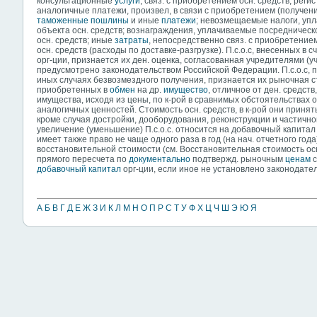
консультационные
услуги
, связ. с приобретением осн. средств; рег
аналогичные платежи, произвел, в связи с приобретением (получени
таможенные пошлины
и иные
платежи
; невозмещаемые налоги, уп
объекта осн. средств; вознаграждения, уплачиваемые посредническо
осн. средств; иные
затраты
, непосредственно связ. с приобретение
осн. средств (расходы по доставке-разгрузке). П.с.о.с, внесенных в 
орг-ции, признается их ден. оценка, согласованная учредителями (уч
предусмотрено законодательством Российской Федерации. П.с.о.с, п
иных случаях безвозмездного получения, признается их рыночная ст
приобретенных в
обмен
на др.
имущество
, отличное от ден. средст
имущества, исходя из цены, по к-рой в сравнимых обстоятельствах
аналогичных ценностей. Стоимость осн. средств, в к-рой они приняты
кроме случая достройки, дооборудования, реконструкции и частично
увеличение (уменьшение) П.с.о.с. относится на добавочный капитал 
имеет также право не чаще одного раза в год (на нач. отчетного год
восстановительной стоимости (см. Восстановительная стоимость ос
прямого пересчета по
документально
подтвержд. рыночным
ценам
с
добавочный капитал
орг-ции, если иное не установлено законодате
А
Б
В
Г
Д
Е
Ж
З
И
К
Л
М
Н
О
П
Р
С
Т
У
Ф
Х
Ц
Ч
Ш
Э
Ю
Я