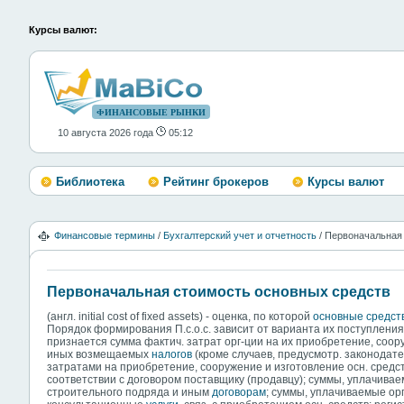
Курсы валют:
ФИНАНСОВЫЕ РЫНКИ
10 августа 2026 года
05:12
Библиотека
Рейтинг брокеров
Курсы валют
Финансовые термины
/
Бухгалтерский учет и отчетность
/ Первоначальная
Первоначальная стоимость основных средств
(англ. initial cost of fixed assets) - оценка, по которой
основные средст
Порядок формирования П.с.о.с. зависит от варианта их поступления в
признается сумма фактич. затрат орг-ции на их приобретение, соо
иных возмещаемых
налогов
(кроме случаев, предусмотр. законодате
затратами на приобретение, сооружение и изготовление осн. средст
соответствии с договором поставщику (продавцу); суммы, уплачивае
строительного подряда и иным
договорам
; суммы, уплачиваемые о