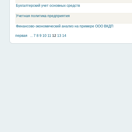
Бухгалтерский учет основных средств
Учетная политика предприятия
Финансово-экономический анализ на примере ООО ВКДП
первая
...
7
8
9
10
11
12
13
14