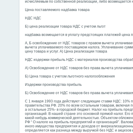
исчисляемым по собственной реализации, либо возмещается н
Цена поставляемого надбавка товара
НДС НДС
Б) цена реализации товара НДС с учетом льгот
надбавка возмещается в уплату предстоящих платежей цена п
А, Б освобождение от НДС товаров с правом вычета уплачиваем
вычета уплачиваемого поставщиком налога. Уплачивание сумм
цену товара и услуг. А) Цена реализации товара
НДС издержки прибыль НДС с материалов производства обраб
А) Освобождение от НДС товаров без права вычета уплачиваем
Б) Цена товара с учетом льготного налогообложения
Издержки производства прибыль
Б) Освобождение от НДС товаров без права вычета уплачиваем
С 1 января 1993 года действуют следующие ставки НДС: 10% 
правительства РФ. 20% по всем остальным товарам, включая 
а остальные 25%- в городской бюджет. Налог на прибыль пред
организаций. В нашей стране это основной прямой налог. Его 
какой-нибудь коммерческой деятельностью. Объектом обложен
РФ “ О налоге на прибыль предприятий и организаций”. Валов
иного имущества предприятия и доходов от внереализационн
определяется как разница между выручкой без НДС и акцизов