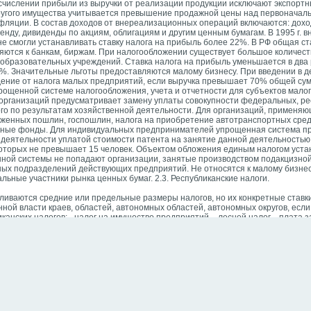
исчислении прибыли из выручки от реализации продукции исключают экспорт
угого имущества учитывается превышение продажной цены над первоначаль
фляции. В состав доходов от внереализационных операций включаются: дохо
ренду, дивиденды по акциям, облигациям и другим ценным бумагам. В 1995 г. 
не смогли устанавливать ставку налога на прибыль более 22%. В РФ общая ст
яются к банкам, биржам. При налогообложении существует большое количеств
образовательных учреждений. Ставка налога на прибыль уменьшается в два 
. Значительные льготы предоставляются малому бизнесу. При введении в д
дение от налога малых предприятий, если выручка превышает 70% общей су
упрощенной системе налогообложения, учета и отчетности для субъектов мало
рганизаций предусматривает замену уплаты совокупности федеральных, ре
мого по результатам хозяйственной деятельности. Для организаций, примен
оженных пошлин, госпошлин, налога на приобретение автотранспортных сре
тные фонды. Для индивидуальных предпринимателей упрощенная система п
 деятельности уплатой стоимости патента на занятие данной деятельностью
которых не превышает 15 человек. Объектом обложения единым налогом уст
нной системы не попадают организации, занятые производством подакцизной
ных подразделений действующих предприятий. Не относятся к малому бизне
ные участники рынка ценных бумаг. 2.3. Республиканские налоги.
ливаются средние или предельные размеры налогов, но их конкретные став
ной власти краев, областей, автономных областей, автономных округов, если
нских налогов: - налог на имущество предприятий, - лесной налог, - плата з
- целевой сбор на нужды образовательных учреждений, - сбор на регистра
 лиц являются граждане РФ, иностранные граждане и лица без гражданства,