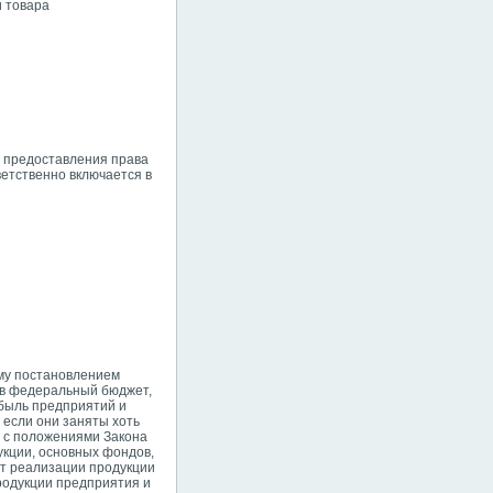
и товара
з предоставления права
етственно включается в
ому постановлением
 в федеральный бюджет,
ибыль предприятий и
 если они заняты хоть
и с положениями Закона
укции, основных фондов,
от реализации продукции
родукции предприятия и