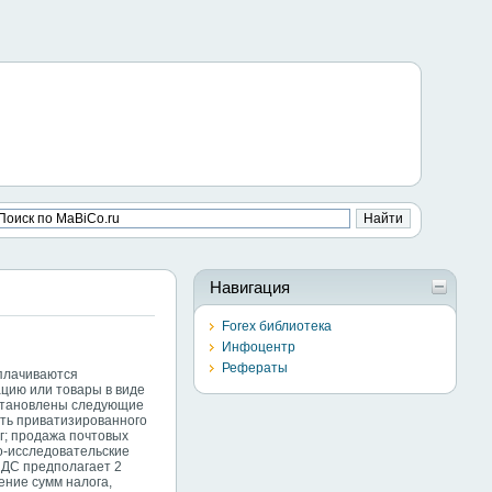
Навигация
Forex библиотека
Инфоцентр
Рефераты
оплачиваются
цию или товары в виде
установлены следующие
сть приватизированного
г; продажа почтовых
но-исследовательские
НДС предполагает 2
ение сумм налога,