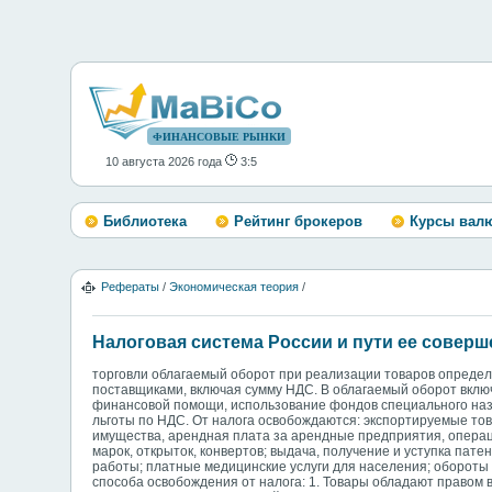
ФИНАНСОВЫЕ РЫНКИ
10 августа 2026 года
3:5
Библиотека
Рейтинг брокеров
Курсы вал
Рефераты
/
Экономическая теория
/
Налоговая система России и пути ее совер
торговли облагаемый оборот при реализации товаров определ
поставщиками, включая сумму НДС. В облагаемый оборот вклю
финансовой помощи, использование фондов специального наз
льготы по НДС. От налога освобождаются: экспортируемые тов
имущества, арендная плата за арендные предприятия, операц
марок, открыток, конвертов; выдача, получение и уступка пате
работы; платные медицинские услуги для населения; обороты 
способа освобождения от налога: 1. Товары обладают правом 