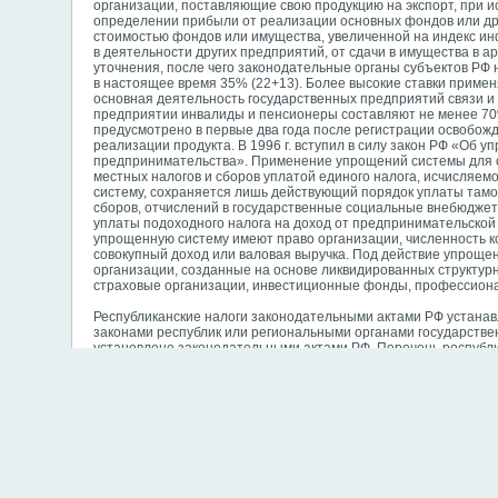
организации, поставляющие свою продукцию на экспорт, при 
определении прибыли от реализации основных фондов или др
стоимостью фондов или имущества, увеличенной на индекс ин
в деятельности других предприятий, от сдачи в имущества в а
уточнения, после чего законодательные органы субъектов РФ 
в настоящее время 35% (22+13). Более высокие ставки примен
основная деятельность государственных предприятий связи и 
предприятии инвалиды и пенсионеры составляют не менее 70%
предусмотрено в первые два года после регистрации освобож
реализации продукта. В 1996 г. вступил в силу закон РФ «Об 
предпринимательства». Применение упрощений системы для о
местных налогов и сборов уплатой единого налога, исчисляе
систему, сохраняется лишь действующий порядок уплаты там
сборов, отчислений в государственные социальные внебюдже
уплаты подоходного налога на доход от предпринимательской
упрощенную систему имеют право организации, численность 
совокупный доход или валовая выручка. Под действие упроще
организации, созданные на основе ликвидированных структур
страховые организации, инвестиционные фонды, профессиональ
Республиканские налоги законодательными актами РФ устанав
законами республик или региональными органами государствен
установлено законодательными актами РФ. Перечень республика
промышленными предприятиями из водохозяйственных систем, 
на имущество Плательщиками налога на имущество физических
скачать реферат
1
2
3
4
5
6
7
...
последняя