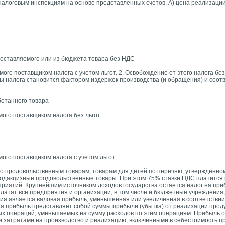
алоговым инспекциям на основе представленных счетов. А) цена реализаци
оставляемого или из бюджета товара без НДС
ого поставщиком налога с учетом льгот. 2. Освобождение от этого налога бе
ы налога становится фактором издержек производства (и обращения) и соотв
отанного товара
ого поставщиком налога без льгот.
ого поставщиком налога с учетом льгот.
по продовольственным товарам, товарам для детей по перечню, утвержденн
подакцизные продовольственные товары. При этом 75% ставки НДС платится
приятий. Крупнейшим источником доходов государства остается налог на пр
платят все предприятия и организации, в том числе и бюджетные учреждения,
ия является валовая прибыль, уменьшенная или увеличенная в соответстви
ая прибыль представляет собой суммы прибыли (убытка) от реализации прод
ых операций, уменьшаемых на сумму расходов по этим операциям. Прибыль 
 и затратами на производство и реализацию, включенными
в себестоимость п