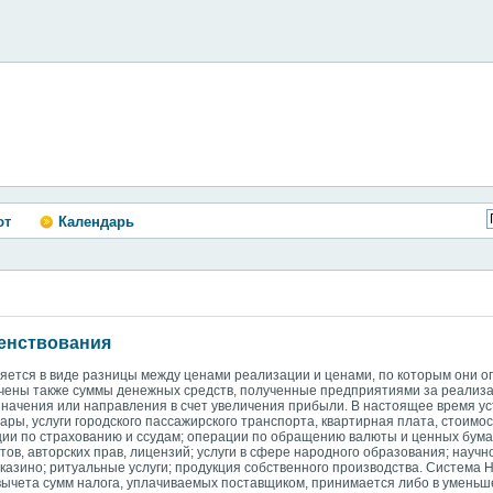
ют
Календарь
шенствования
яется в виде разницы между ценами реализации и ценами, по которым они 
чены также суммы денежных средств, полученные предприятиями за реализа
начения или направления в счет увеличения прибыли. В настоящее время 
ары, услуги городского пассажирского транспорта, квартирная плата, стоимо
ии по страхованию и ссудам; операции по обращению валюты и ценных бума
нтов, авторских прав, лицензий; услуги в сфере народного образования; науч
казино; ритуальные услуги; продукция собственного производства. Система 
вычета сумм налога, уплачиваемых поставщиком, принимается либо в уменьш