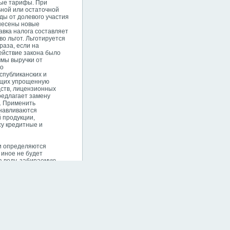
ные тарифы. При
ной или остаточной
ды от долевого участия
внесены новые
авка налога составляет
о льгот. Льготируется
раза, если на
ействие закона было
ммы выручки от
го
спубликанских и
яющих упрощенную
дств, лицензионных
редлагает замену
. Применить
анавливаются
 продукции,
су кредитные и
ки определяются
 иное не будет
а воду, забираемую
цию предприятий. Налог