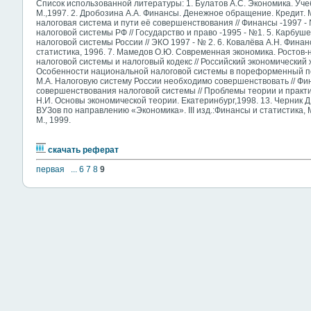
Список использованной литературы: 1. Булатов А.С. Экономика. Уче
М.,1997. 2. Дробозина А.А. Финансы. Денежное обращение. Кредит. М
налоговая система и пути её совершенствования // Финансы -1997 -
налоговой системы РФ // Государство и право -1995 - №1. 5. Карбуш
налоговой системы России // ЭКО 1997 - № 2. 6. Ковалёва А.Н. Фина
статистика, 1996. 7. Мамедов О.Ю. Современная экономика. Ростов-н
налоговой системы и налоговый кодекс // Российский экономический ж
Особенности национальной налоговой системы в пореформенный пери
М.А. Налоговую систему России необходимо совершенствовать // Фина
совершенствования налоговой системы // Проблемы теории и практи
Н.И. Основы экономической теории. Екатеринбург,1998. 13. Черник Д
ВУЗов по направлению «Экономика». III изд.:Финансы и статистика, М.
М., 1999.
скачать реферат
первая
...
6
7
8
9