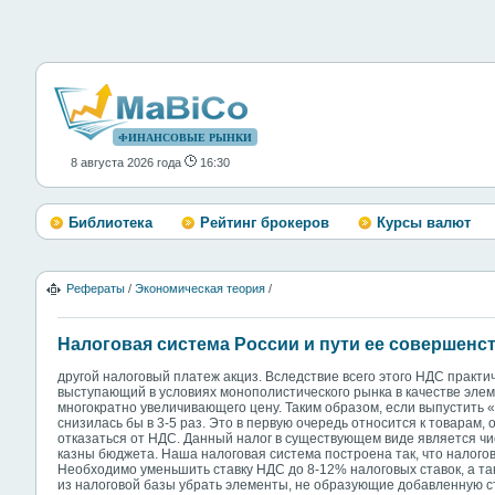
ФИНАНСОВЫЕ РЫНКИ
8 августа 2026 года
16:30
Библиотека
Рейтинг брокеров
Курсы валют
Рефераты
/
Экономическая теория
/
Налоговая система России и пути ее совершенс
другой налоговый платеж акциз. Вследствие всего этого НДС практи
выступающий в условиях монополистического рынка в качестве элеме
многократно увеличивающего цену. Таким образом, если выпустить «
снизилась бы в 3-5 раз. Это в первую очередь относится к товарам,
отказаться от НДС. Данный налог в существующем виде является ч
казны бюджета. Наша налоговая система построена так, что налого
Необходимо уменьшить ставку НДС до 8-12% налоговых ставок, а т
из налоговой базы убрать элементы, не образующие добавленную с