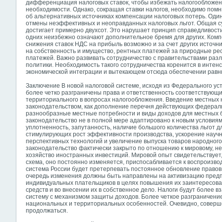
дифференциация налоговых ставок, чтобы избежать налогообложен
необходимости. Однако, сокращая ставки налогов, необходимо помн
об альтернативных источниках компенсации налоговых потерь. Один
отмены неэффективных и неоправданных налоговых льгот. Общая с
достигает примерно двухсот. Это нарушает принцип справедливости 
одних неизбежно означают дополнительное бремя для других. Комп
снижения ставок НДС на прибыль возможно и за счет других источни
на собственность и имущество, рентных платежей за природные ре
платежей. Важно развивать сотрудничество с правительствами разл
политики. Необходимость такого сотрудничества коренится в интен
экономической интеграции и вытекающем отсюда обеспечении равны
Заключение В новой налоговой системе, исходя из Федерального ус
более четко разграничены права и ответственность соответствующ
территориального в вопросах налогообложения. Введение местных 
законодательством, как дополнение перечня действующих федераль
разнообразные местные потребности и виды доходов для местных б
законодательство не в полной мере адаптировано к новым условиям
уплотненность, запутанность, наличие большого количества льгот д
стимулирующих рост эффективности производства, ускорение научн
перспективных технологий и увеличение выпуска товаров народног
законодательство фактически закрыто по отношению к мировому, н
хозяйство иностранных инвестиций. Мировой опыт свидетельствует
схема, оно постоянно изменяется, приспосабливается к воспроизво
система России будет претерпевать постоянное обновление правов
очередь изменения должны быть направлены на активизацию предп
индивидуальных плательщиков в целях повышения их заинтересова
средств и во внесении их в собственное дело. Налоги будут более 
систему с механизмом защиты доходов. Более четкое разграничение
национальных и территориальных особенностей. Очевидно, соверш
продолжаться.