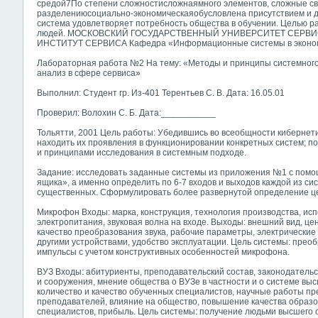
средой7По степени сложностисложнаямного элементов, сложные с
разделениюсоциально-экономическаяобусловлена присутствием и д
система удовлетворяет потребность общества в обучении. Целью 
людей. МОСКОВСКИЙ ГОСУДАРСТВЕННЫЙ УНИВЕРСИТЕТ СЕРВ
ИНСТИТУТ СЕРВИСА Кафедра «Информационные системы в эконо
Лабораторная работа №2 На тему: «Методы и принципы системног
анализ в сфере сервиса»
Выполнил: Студент гр. Из-401 Терентьев С. В. Дата: 16.05.01
Проверил: Волохин С. Б. Дата:___________
Тольятти, 2001 Цель работы: Убедившись во всеобщности кибернети
находить их проявления в функционировании конкретных систем; п
и принципами исследования в системным подходе.
Задание: исследовать заданные системы из приложения №1 с пом
ящика», а именно определить по 6-7 входов и выходов каждой из си
существенных.
Сформулировать более развернутой определение цел
Микрофон Входы: марка, конструкция, технология производства, и
электропитания, звуковая волна на входе. Выходы: внешний вид, це
качество преобразования звука, рабочие параметры, электрические
другими устройствами, удобство эксплуатации. Цель системы: преоб
импульсы с учетом конструктивных особенностей микрофона.
ВУЗ Входы: абитуриенты, преподавательский состав, законодательс
и сооружения, мнение общества о ВУЗе в частности и о системе вы
количество и качество обученных специалистов, научные работы 
преподавателей, влияние на общество, повышение качества образо
специалистов, прибыль. Цель системы: получение людьми высшего 