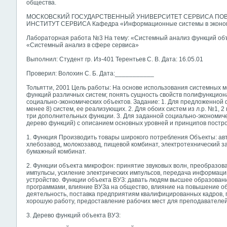
общества.
МОСКОВСКИЙ ГОСУДАРСТВЕННЫЙ УНИВЕРСИТЕТ СЕРВИСА ПО
ИНСТИТУТ СЕРВИСА Кафедра «Информационные системы в эконо
Лабораторная работа №3 На тему: «Системный анализ функций об
«Системный анализ в сфере сервиса»
Выполнил: Студент гр. Из-401 Терентьев С. В. Дата: 16.05.01
Проверил: Волохин С. Б. Дата:___________
Тольятти, 2001 Цель работы: На основе использования системных 
функций различных систем; понять сущность свойств полифункцион
социально-экономических объектов. Задание: 1. Для предложенной 
менее 8) систем, ее реализующих. 2. Для обоих систем из л.р. №1,
три дополнительных функции. 3. Для заданной социально-экономич
дерево функций) с описанием основных уровней и принципов постр
1. Функция Производить товары широкого потребления Объекты: ав
хлебозавод, молокозавод, пищевой комбинат, электротехнический з
бумажный комбинат.
2. Функции объекта микрофон: принятие звуковых волн, преобразов
импульсы, усиление электрических импульсов, передача информа
устройство. Функции объекта ВУЗ: давать людям высшее образование
программами, влияние ВУЗа на общество, влияние на повышение об
деятельность, поставка предприятиям квалифицированных кадров,
хорошую работу, предоставление рабочих мест для преподавателей
3. Дерево функций объекта ВУЗ: