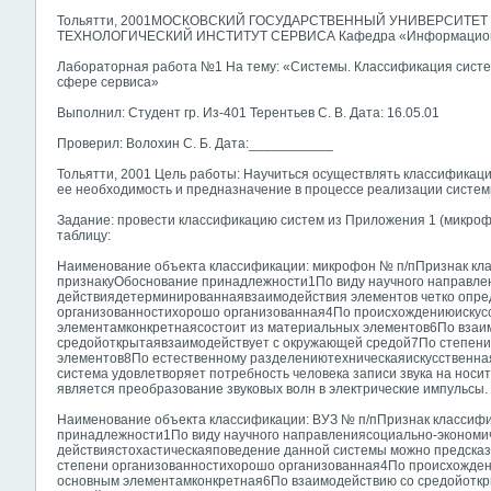
Тольятти, 2001МОСКОВСКИЙ ГОСУДАРСТВЕННЫЙ УНИВЕРСИТЕ
ТЕХНОЛОГИЧЕСКИЙ ИНСТИТУТ СЕРВИСА Кафедра «Информационн
Лабораторная работа №1 На тему: «Системы. Классификация сист
сфере сервиса»
Выполнил: Студент гр. Из-401 Терентьев С. В. Дата: 16.05.01
Проверил: Волохин С. Б. Дата:___________
Тольятти, 2001 Цель работы: Научиться осуществлять классификац
ее необходимость и предназначение в процессе реализации систем
Задание: провести классификацию систем из Приложения 1 (микроф
таблицу:
Наименование объекта классификации: микрофон № п/пПризнак кл
признакуОбоснование принадлежности1По виду научного направл
действиядетерминированнаявзаимодействия элементов четко опр
организованностихорошо организованная4По происхождениюискус
элементамконкретнаясостоит из материальных элементов6По взаи
средойоткрытаявзаимодействует с окружающей средой7По степен
элементов8По естественному разделениютехническаяискусственная
система удовлетворяет потребность человека записи звука на нос
является преобразование звуковых волн в электрические импульсы.
Наименование объекта классификации: ВУЗ № п/пПризнак классиф
принадлежности1По виду научного направлениясоциально-экономи
действиястохастическаяповедение данной системы можно предсказ
степени организованностихорошо организованная4По происхожде
основным элементамконкретная6По взаимодействию со средойотк