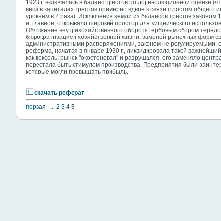
1923 г. включалась в баланс трестов по дореволюционной оценке (ч
веса в капиталах трестов примерно вдвое в связи с ростом общего 
уровнем в 2 раза). Исключение земли из балансов трестов законом 
и, главное, открывало широкий простор для хищнического использо
Обложение внутрихозяйственного оборота гербовым сбором теряло 
бюрократизацией хозяйственной жизни, заменой рыночных форм св
административными распоряжениями, законом не регулируемыми, с
реформа, начатая в январе 1930 г., ликвидировала такой важнейши
как вексель; рынок "окостеневал" и разрушался, его заменяло цен
перестала быть стимулом производства. Предприятия были заинтер
которые могли превышать прибыль.
скачать реферат
первая
...
2
3
4
5