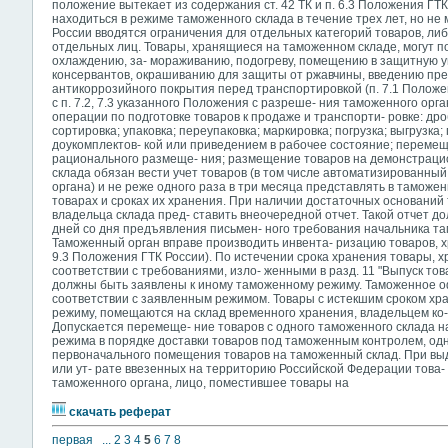
положение вытекает из содержания ст. 42 ТК и п. 6.3 Положения ГТК 
находиться в режиме таможенного склада в течение трех лет, но не м
России вводятся ограничения для отдельных категорий товаров, ли
отдельных лиц. Товары, хранящиеся на таможенном складе, могут по
охлаждению, за- мораживанию, подогреву, помещению в защитную у
консервантов, окрашиванию для защиты от ржавчины, введению пр
антикоррозийного покрытия перед транспортировкой (п. 7.1 Положен
с п. 7.2, 7.3 указанного Положения с разреше- ния таможенного ор
операции по подготовке товаров к продаже и транспорти- ровке: др
сортировка; упаковка; переупаковка; маркировка; погрузка; выгрузка
доукомплектов- кой или приведением в рабочее состояние; перемещ
рационального размеще- ния; размещение товаров на демонстрацио
склада обязан вести учет товаров (в том числе автоматизированны
органа) и не реже одного раза в три месяца представлять в таможе
товарах и сроках их хранения. При наличии достаточных оснований
владельца склада пред- ставить внеочередной отчет. Такой отчет до
дней со дня предъявления письмен- ного требования начальника там
Таможенный орган вправе производить инвента- ризацию товаров, хран
9.3 Положения ГТК России). По истечении срока хранения товары, 
соответствии с требованиями, изло- женными в разд. 11 "Выпуск тов
должны быть заявлены к иному таможенному режиму. Таможенное о
соответствии с заявленным режимом. Товары с истекшим сроком хр
режиму, помещаются на склад временного хранения, владельцем ко-
Допускается перемеще- ние товаров с одного таможенного склада н
режима в порядке доставки товаров под таможенным контролем, одна
первоначального помещения товаров на таможенный склад. При вы
или ут- рате ввезенных на территорию Российской Федерации това- 
таможенного органа, лицо, поместившее товары на
скачать реферат
первая
...
2
3
4
5
6
7
8