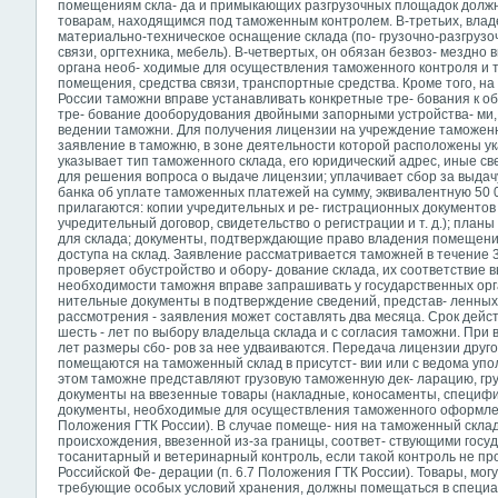
помещениям скла- да и примыкающих разгрузочных площадок должно
товарам, находящимся под таможенным контролем. В-третьих, влад
материально-техническое оснащение склада (по- грузочно-разгрузо
связи, оргтехника, мебель). В-четвертых, он обязан безвоз- мездно
органа необ- ходимые для осуществления таможенного контроля и
помещения, средства связи, транспортные средства. Кроме того, на 
России таможни вправе устанавливать конкретные тре- бования к об
тре- бование дооборудования двойными запорными устройства- ми, 
ведении таможни. Для получения лицензии на учреждение таможен
заявление в таможню, в зоне деятельности которой расположены у
указывает тип таможенного склада, его юридический адрес, иные с
для решения вопроса о выдаче лицензии; уплачивает сбор за выдач
банка об уплате таможенных платежей на сумму, эквивалентную 50
прилагаются: копии учредительных и ре- гистрационных документов
учредительный договор, свидетельство о регистрации и т. д.); пла
для склада; документы, подтверждающие право владения помещени
доступа на склад. Заявление рассматривается таможней в течение 3
проверяет обустройство и обору- дование склада, их соответствие
необходимости таможня вправе запрашивать у государственных орга
нительные документы в подтверждение сведений, представ- ленных 
рассмотрения - заявления может составлять два месяца. Срок дейст
шесть - лет по выбору владельца склада и с согласия таможни. При
лет размеры сбо- ров за нее удваиваются. Передача лицензии друго
помещаются на таможенный склад в присутст- вии или с ведома уп
этом таможне представляют грузовую таможенную дек- ларацию, г
документы на ввезенные товары (накладные, коносаменты, специфика
документы,
необходимые для осуществления таможенного оформления
Положения ГТК России). В случае помеще- ния на таможенный склад
происхождения, ввезенной из-за границы, соответ- ствующими гос
тосанитарный и ветеринарный контроль, если такой контроль не пр
Российской Фе- дерации (п. 6.7 Положения ГТК России). Товары, мо
требующие особых условий хранения, должны помещаться в специ