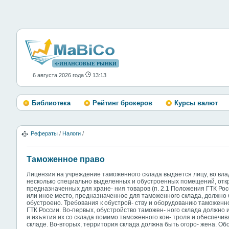
ФИНАНСОВЫЕ РЫНКИ
6 августа 2026 года
13:13
Библиотека
Рейтинг брокеров
Курсы валют
Рефераты
/
Налоги
/
Таможенное право
Лицензия на учреждение таможенного склада выдается лицу, во вла
несколько специально выделенных и обустроенных помещений, откр
предназначенных для хране- ния товаров (п. 2.1 Положения ГТК Росс
или иное место, предназначенное для таможенного склада, должно
обустроено. Требования к обустрой- ству и оборудованию таможен
ГТК России. Во-первых, обустройство таможен- ного склада должно
и изъятия их со склада помимо таможенного кон- троля и обеспечив
складе. Во-вторых, территория склада должна быть огоро- жена. О