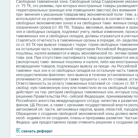
Свободная таможенная зона. Свободный склад Содержание указанн
ст. 75 ТК, это режимы, при которых иностранные товары размещают
территориальных границах или помещениях (местах) без взимания 
при- менения к указанным товарам мер экономической поли- тики, 
используются на условиях, применяемых к вывозу в соответствии с 
свободных экономических зонах и на свободных тамо- женных склад
ограничения сроков (ст. 80 ТК). Товары, ввозимые, вывозимые и х
зон и свободных складов, подлежат учету, любые изменения, проис
таможенных зон и свободных складов, должны отражаться в учетных
ставляться отчетность в таможенные органы в порядке, оп- ределяем
со ст. 83 ТК при вывозе товаров с терри- тории свободных таможен
на остальную часть таможенной территории Российской Федерации
пошлины, налоги взимаются и меры экономической по- литики прим
това- ров. При отсутствии сертификата товар рассматривается как 
(экспортные) тамо- женные пошлины и налоги, либо как иностранный
возвращении товаров, подлежащих вывозу за преде- лы Российской
таможен- ных зон и со свободных складов на остальную часть тамож
неосуществлении фактичес- кого вывоза в течение установленных 
уплачиваются, уплачиваются также проценты с них по ставкам, устан
Ответственность за уплату таможенных платежей со- гласно ст. 85 Т
свобод- ную таможенную зону или поместило их на свободный скла
действует на тер- ритории свободных таможенных зон, которые соз
решению Правительства Рос- сийской Федерации, принимаемому по
Российского агентства международного сотруд- ничества и развития
фином, ЦБ России, а также с органами государственной власти респ
автономной об- ласти, автономных округов, краев, областей, городов
Обращение о создании свободной экономической зоны должно вклю
необ- ходимости ее создания, планы и программы развития. Частью 
Федера- ции предоставлено право отменить решение о создании св
скачать реферат