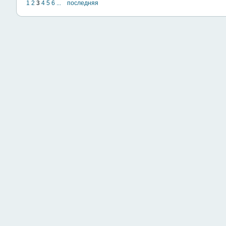
1
2
3
4
5
6
...
последняя