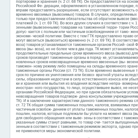
портировки и хранения (ч. 2 ст. 68 ТК). Он предоставляется на осн
Российской Фе- дерации, оформляемого в установленном порядке, при
вправе предоставлять разрешение, если отсутствует возможность 
временно ввозимых (вывозимых) товаров. В случаях, определяемых
только при предоставлении обязательства об обратном вывозе (вво
платежей (ч. 1 ст. 69 ТК). Во всех других случаях в соответствии с ч.
зенными (вывезенными) товарами на таможенной терри- тории Рос
допус- кается с полным или частичным освобождением от тамо- жен
экономи- ческой политики. Вместе с тем ГТК предоставлено право оп
могут ввозиться (вывозиться) временно (ч. 2 ст. 69 ТК). В соответстви
воза) товаров устанавливаются таможенным органом Россий- ской Ф
ввоза (вы- воза), но не более чем в два года. ТК может устанавлива
продолжительные предельные сроки временного ввоза (вывоза) для
сроков производят таможенные органы в поряд- ке, устанавливаемом Г
новленных сроков невозвращенные временно ввезенные (вы- везен
таможен- ному режиму либо помещены на склады временного хране-
таможенные органы России (ст. 73 ТК). Если временно вывезенные 
срок по причине их уничтожения или безвоз- вратной утраты вслед
силы, образования недостачи в силу естественного износа или убы
ки и хранения или выбытия из владения вследствие непра- вомерны
иностран- ного государства, то лицо, осуществившее вывоз, не не
органами Российской Федерации, но при одном обязательном услов
невозвращения товаров подтверж- дена консульскими учреждениями 
ТК). И в заключение характеристики данного таможенного режима след
ст. 72 ТК общая сумма таможенных пошлин, налогов, взимаемых при
частичным освобож- дением от уплаты таможенных
пошлин, налого
пошлин, налогов, которые подлежали бы уплате на момент ввоза (в
для свободного обращения или выве- зены в соответствии с таможе
указанные суммы станут равными, то товар счи- тается выпущенны
зенным в соответствии с таможенным режимом экспорта, однако при
не применяются меры экономической политики.