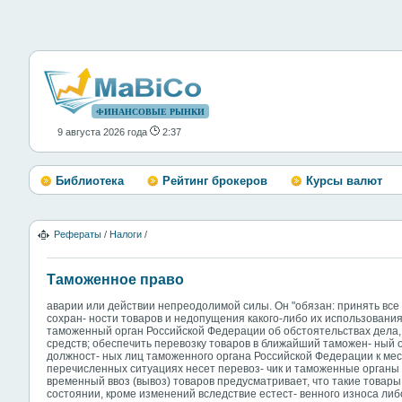
ФИНАНСОВЫЕ РЫНКИ
9 августа 2026 года
2:37
Библиотека
Рейтинг брокеров
Курсы валют
Рефераты
/
Налоги
/
Таможенное право
аварии или действии непреодолимой силы. Он "обязан: принять вс
сохран- ности товаров и недопущения какого-либо их использован
таможенный орган Российской Федерации об обстоятельствах дела,
средств; обеспечить перевозку товаров в ближайший таможен- ный 
должност- ных лиц таможенного органа Российской Федерации к мес
перечисленных ситуациях несет перевоз- чик и таможенные органы
временный ввоз (вывоз) товаров предусматривает, что такие товар
состоянии, кроме изменений вследствие естест- венного износа ли