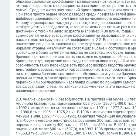
образом суммарный коэффициент разводимости относится к, так на
что как и возрастные коэффициенты разводимости, он рассчитывае
мужчин.Среднее число расторжений брака одним человеком может р
При этом просто общее число разводов среди представителей данно
дифференцированно по полу) делится на численность поколения (о
Наряду с суммарными, как для условного, так и для реального поко
коэффициенты разводимости, которые показывают сколько раз в сре
достижению того или иного возраста (например, к 30 или 40 годам)
суммируются не все возрастные коэффициенты разводимости, а лишь
рассчитывается кумулятивный коэффициент. 2.2. Брачное состояни
положение лица по отношению к институту брака, определяемое в 
нормами страны. Различают не состоящих в браке и состоящих в бра
состоящие в браке делятся на никогда не состоявших в браке, вдов
брачного состояния считаются основными и выделяются в большинс
браке, разводе, овдовении происходит переход лица из одной катег
совокупность таких переходов есть процесс воспроизводства брачно
демографии рассматривается как составная часть воспроизводства
по категориям брачного состояния необходим при изучении брачно
развития семьи, а также процессов рождаемости и смертности. Бра
переписи или обследовании населения обычно по принципу самоопр
всегда совпадает с тем, что записано в документах, а это приводит
различных источников.
2.3. Анализ брачности и разводимости. На протяжении более 30 лет
миллиона браков. Годы максимальной брачности: 1960 - 1499,6 тыс. бр
с 1992 г. их количество стало резко снижаться 1991 г. - 1277,2 тыс., 199
г. - 1080,6 тыс., 1995 г. - 1075,2 тыс. В 1996 г. количество зарегист
меньше 1 млн. (1996 г. - 866,6 тыс.). Обратная тенденция наблюдала
гг. в России ежегодно регистрировалось менее 200 тыс. разводов, то
перевалило за отметку 400 тыс., а в 1976 г. - за 500 тыс. В 1991 г. 
подошло к отметке 600 тыс. (597,9), а в 1992-1996 превысило и эту гр
г. - 663,3 тыс., 1994 г. - 680,5 тыс., 1995 г. - 665,9 тыс. Только в 199