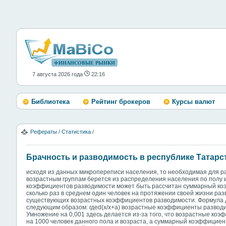
ФИНАНСОВЫЕ РЫНКИ
7 августа 2026 года
22:16
Библиотека
Рейтинг брокеров
Курсы валют
Рефераты
/
Статистика
/
Брачность и разводимость в республике Татарс
исходя из данных микропереписи населения, то необходимая для р
возрастным группам берется из распределения населения по полу и
коэффициентов разводимости может быть рассчитан суммарный коэ
сколько раз в среднем один человек на протяжении своей жизни ра
существующих возрастных коэффициентов разводимости. Формула д
следующим образом: гдеd(х/х+а) возрастные коэффициенты разводи
Умножение на 0,001 здесь делается из-за того, что возрастные к
на 1000 человек данного пола и возраста, а суммарный коэффициен