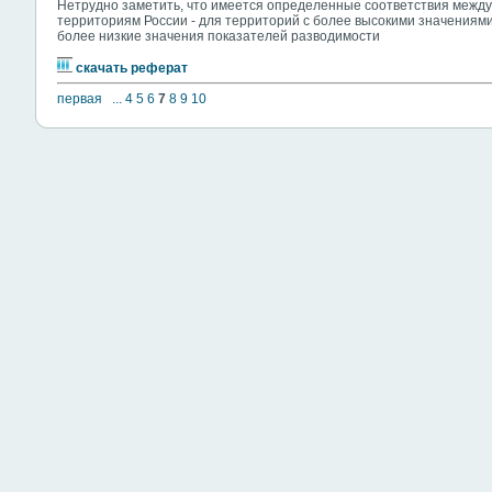
Нетрудно заметить, что имеется определенные соответствия между
территориям России - для территорий с более высокими значения
более низкие значения показателей разводимости
скачать реферат
первая
...
4
5
6
7
8
9
10