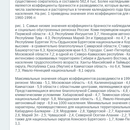
существенно сократилось и составило 562,4 тыс. Более наглядным
являются коэффициенты брачности и разводимости, которые вычис
числа заключенных и расторгнутых в течение календарного года бра
населения. На рис. 1 приведены значения этих коэффициентов для
1960-1996 гг.
рис. 1. Самые низкие значения коэффициента брачности наблюдалис
и социально обустроенных регионах России: Коми-пермяцком национ
Пермской области - 4,3; Республике Ингушетия 3,7; Ненецком автоном
Республике Тува - 4.3; Республиках Марий-Эл и Удмурдской - по 4,7; в
Республике Бурятии Усть-Ордынском Бурятском национальном и Коряк
высокие - в сравнительно благополучных Самаpской области, Ставроп
Башкортостан 6,3; Кpаснодаpском крае 6,5; Городах: Санкт-Петербург
Московской области 7,2; в одной из Северо-Кавказских республик - К
интенсивно осваиваемых территориях Сибири и Дальнего Востока, 
население трудоспособного возраста: Ханты-Мансийский и Таймыр
округа, Республика Саха (Якутия) и Камчатская область - по 6,4; Тюм
7,3; Ямало-Ненецкий национальный - 8,1 округа.
Максимальные значения общих коэффициентов разводимости в 1996
регионе: Москва - 5,1; Московская область - 4,6; Калининградская - 4,
Камчатская - 5,9 области с областными центрами, являющимися кр
Представляющаяся вполне благополучной Самарская область - 4,8;
климатическими условиями: Хабаpовский край - 4,7; Тюменская облас
национальный округ- 5,8; Магаданская область - 6,1; Ямало-Ненецкий
автономный округ - 8,9 на 1000 населения. Минимальные значени
характерны, преимущественно для национальных территориальных о
Кабаpдино-Балкаpии - 2,9; Мордовии - 2,8; Удмуpтской - 2,7; Карачаево
2,6; Марий Эл - 2,5; Чувашской - 2,4; Севеpной Осетии-Алании - 2,2; Ту
также для национальных округов Агинского Бурятского - 1,7; Коми-Пер
1,1.