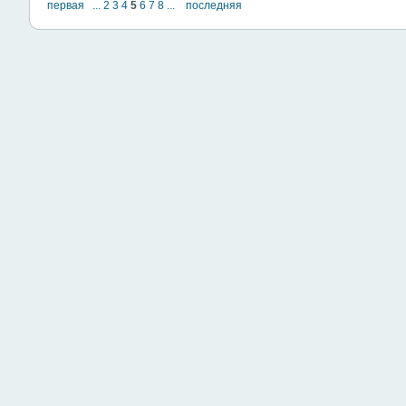
первая
...
2
3
4
5
6
7
8
...
последняя