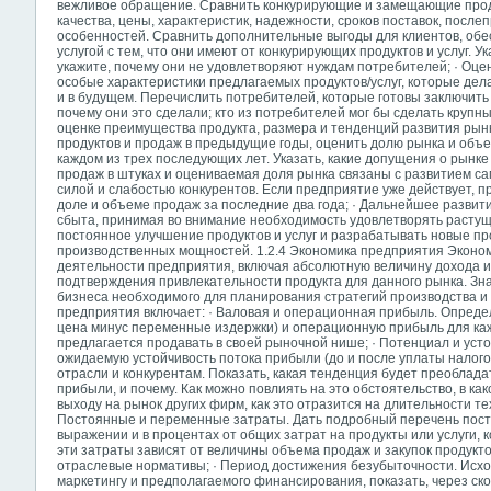
вежливое обращение. Сравнить конкурирующие и замещающие продук
качества, цены, характеристик, надежности, сроков поставок, после
особенностей. Сравнить дополнительные выгоды для клиентов, об
услугой с тем, что они имеют от конкурирующих продуктов и услуг. У
укажите, почему они не удовлетворяют нуждам потребителей; · Оц
особые характеристики предлагаемых продуктов/услуг, которые де
и в будущем. Перечислить потребителей, которые готовы заключить 
почему они это сделали; кто из потребителей мог бы сделать крупн
оценке преимущества продукта, размера и тенденций развития рынк
продуктов и продаж в предыдущие годы, оценить долю рынка и объе
каждом из трех последующих лет. Указать, какие допущения о рынке 
продаж в штуках и оцениваемая доля рынка связаны с развитием са
силой и слабостью конкурентов. Если предприятие уже действует, 
доле и объеме продаж за последние два года; · Дальнейшее развит
сбыта, принимая во внимание необходимость удовлетворять расту
постоянное улучшение продуктов и услуг и разрабатывать новые п
производственных мощностей. 1.2.4 Экономика предприятия Эконо
деятельности предприятия, включая абсолютную величину дохода 
подтверждения привлекательности продукта для данного рынка. Зна
бизнеса необходимого для планирования стратегий производства и
предприятия включает: · Валовая и операционная прибыль. Опреде
цена минус переменные издержки) и операционную прибыль для кажд
предлагается продавать в своей рыночной нише; · Потенциал и уст
ожидаемую устойчивость потока прибыли (до и после уплаты налого
отрасли и конкурентам. Показать, какая тенденция будет преоблад
прибыли, и почему. Как можно повлиять на это обстоятельство, в ка
выходу на рынок других фирм,
как это отразится на длительности те
Постоянные и переменные затраты. Дать подробный перечень пост
выражении и в процентах от общих затрат на продукты или услуги, к
эти затраты зависят от величины объема продаж и закупок продукто
отраслевые нормативы; · Период достижения безубыточности. Исход
маркетингу и предполагаемого финансирования, показать, через ск