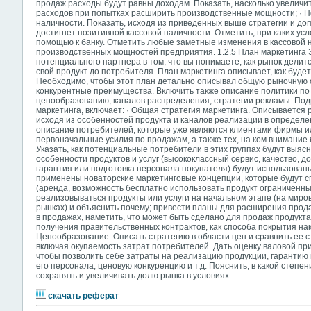
продаж расходы будут равны доходам. Показать, насколько увеличи
расходов при попытках расширить производственные мощности; · 
наличности. Показать, исходя из приведенных выше стратегии и до
достигнет позитивной кассовой наличности. Отметить, при каких усл
помощью к банку. Отметить любые заметные изменения в кассовой 
производственных мощностей предприятия. 1.2.5 План маркетинга 
потенциального партнера в том, что вы понимаете, как рынок делитс
свой продукт до потребителя. План маркетинга описывает, как буде
Необходимо, чтобы этот план детально описывал общую рыночную с
конкурентные преимущества. Включить также описание политики по 
ценообразованию, каналов распределения, стратегии рекламы. По
маркетинга, включает: · Общая стратегия маркетинга. Описывается
исходя из особенностей продукта и каналов реализации в определе
описание потребителей, которые уже являются клиентами фирмы и
первоначальные усилия по продажам, а также тех, на ком внимание
Указать, как потенциальные потребители в этих группах будут выясн
особенности продуктов и услуг (высококлассный сервис, качество, д
гарантия или подготовка персонала покупателя) будут использован
применены новаторские маркетинговые концепции, которые будут с
(аренда, возможность бесплатно использовать продукт ограниченный 
реализовываться продукты или услуги на начальном этапе (на миро
рынках) и объяснить почему; привести планы для расширения прод
в продажах, наметить, что может быть сделано для продаж продукта
получения правительственных контрактов, как способа покрытия нак
Ценообразование. Описать стратегию в области цен и сравнить ее с
включая окупаемость затрат потребителей. Дать оценку валовой при
чтобы позволить себе затраты на реализацию продукции, гарантию 
его персонала, ценовую конкуренцию и т.д. Пояснить, в какой степен
сохранять и увеличивать долю рынка в условиях
скачать реферат