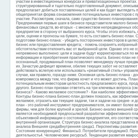
участии в инвестиционных конкурсах и приватизационных проектах. 
структурированный и тщательно подготовленный документ, описыва
предполагает добиться поставленных целей и как будет
выглядеть 
общепринятая форма ознакомления потенциальных инвесторов с пр
участие. Рассмотрим, сначала, само существо бизнес-планирования 
Предпринимая первые шаги в бизнесе представители малого бизнеса
финансовых средств, во-вторых - с множеством непредвиденных обс
предприятие в сторону от выбранного курса. Чтобы этого избежать
цели, оценки и прогнозы на бумаге, то есть составить бизнес-план
подготовки бизнес-плана: - убедить посторонних инвесторов в целе
бизнес или предоставления кредита; - помочь сохранять избранный
обстоятельствам отклонить вас от выбранной цели. Однако это не о
непременно выполнено: цели и задачи будут корректироваться по 
информации и приобретения практического опыта. Бизнес-план не г
осознанный, продуманный план позволяет менеджеру лучше предви
их. Зачастую дефицит времени, обилие текущих забот не оставляю
действовать вслепую или использовать «реактивный стиль» управл
случае, как правило, гораздо ниже. Основная цель бизнес-плана - 
компромисса между тем, что фирма хочет и что может достичь. План
потенциальным инвесторам целостность предлагаемого курса, проде
другого. Бизнес-план призван ответить на три ключевых вопроса (см. 
бизнеса? - Каково желаемое состояние? - Как наиболее эффективно
Контуры бизнес-плана Бизнес-план должен показать, как эффектив
желаемое, отразить как текущие задачи, так и задачи на средне- и д
план - это рабочий инструмент предпринимателя, он имеет более 
фирмы, чем для более крупной и зрелой. Бизнес-анализ внешней с
является необходимой предпосылкой разработки эффективного пла
объективной информации о состоянии предприятия, его соответст
внутренней организации. Структура бизнес-анализа представлена в 
анализа Внешняя средаВнутренняя среда1. Перспективы развития о
Состояние конкуренции2. Финансы3. Потребители продукции3. Про
деятельность4. Человеческие ресурсы5. Тенденции развития макро