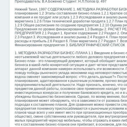
Преподаватель: В.А.Боженко Студент: Н.Л.Попов гр. 497
Нижний Тагил, 1997 СОДЕРЖАНИЕ 1. МЕТОДИКА РАЗРАБОТКИ БИЗНЕ
планирование 1.2 Этапы составления бизнес-плана 1.2.1 Краткое с
компания и ее продукт или услуга 1.2.3 Исследования и анализ рынк
маркетинга 1.2.6 План технической доработки продукта 1.2.7 План 
1.2.9 Общее расписание по созданию предприятия 1.2.10 Оценка рис
Предложения по уровню финансирования 1.3 Выводы 2. РАСЧЕ
ПРЕДПРИЯТИЯ 2.1 Раздел 1. Краткое содержание 2.2 Раздел 2. Оп
2.3 Раздел 3. Исследования и анализ рынка 2.4 Раздел 4. План про
расходы и прибыль 2.6 Раздел 6. План маркетинга 2.7 Раздел 7. Воз
Финансирование предприятия 3. БИБЛИОГРАФИЧЕСКИЙ СПИСОК
1. МЕТОДИКА РАЗРАБОТКИ БИЗНЕС-ПЛАНА 1.1 Введение в бизнес-
неотъемлемой частью деятельности любого делового предприятия н
Бизнес-план - это планирующий документ, который обобщает анал
бизнеса в какой-либо конкретной ситуации и дает четкое представл
аппарат данной компании намерен использовать эти возможности.
поводу победы рыночного уклада экономики над неповоротливостью
вздоха сменяет закономерный вопрос: «Что делать дальше?» Посте
планирование, адаптированное к рыночным условиям, прочно входи
предпринимательской деятельности. Надо признать, конечно, что 
предметом данной работы, основное свое применение находит при
инвестиционных конкурсах и получении банковского кредита, но и 
убеждены большинство бизнесменов. Однако, по моему мнению, бо
планирования может обнаружить, что в зависимости от размаха би
подходах к составлению планов. Для сравнения можно привести с
предприятия понемногу приспосабливаются к рыночным условиям хо
планов чаще всего у них имеет место при организационных преобра
общество), смене собственника или руководителя, при внутриорга
малых предприятий чересчур мобильны, чтобы отражать в каких-либ
что к составлению бизнес-планов они прибегают, в основном, для по