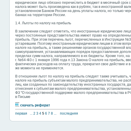
юридическое лицо обязано перечислить в бюджет в месячный срок с
налога может быть произведена как в рублях, так в иностранной вал
установленном Банком России на день уплаты налога, но только че
банках на территории России.
1.4. Льготы по налогу на прибыль
В заключении следует отметить, что иностранные юридические лиц
через постоянные представительства имеют право на определенные
прибыль. При этом перечень льгот, перечисленных в Инструкции №
устаревшим. Поэтому иностранным юридическим лицам в этом вопрос
налоге на прибыль, а также решениями органов государственной вл
самоуправления, устанавливающих порядок предоставления дополни
пределах сумм налога, направляемого в их бюджеты. Кроме того, на
г. №64-ФЗ с 1 января 1996 года п.13 Закона О налоге на прибыль, 
фактических расходов на оплату труда, прекратил свое действие и в 
же момента не применяется.
В отношении льгот по налогу на прибыль следует также учитывать, 
налоге на прибыль субъектам малого предпринимательства, не ра
лиц, как созданных по законодательству иностранных государств,
отнесения к субъектам малого предпринимательства, установленных
ФЗ "О государственной поддержке малого предпринимательства в Р
в Письме
скачать реферат
первая
...
2
3
4
5
6
7
8
...
последняя