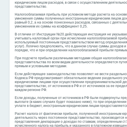
юридическим лицом расходов, в связи с осуществлением деятельнос
представительство.
Налогооблагаемая прибыль при условном методе расчета на основ
умножения суммы полученных иностранным юридическим лицом дох
равный 0,2, а на основе понесенных расходов, связанных с деятель
умножением их суммы на коэффициент 0,25.
В отличии от Инструкции №20 действующая инструкция не указывает
учитывать налоговый орган при исчислении налогооблагаемой приб
используемый постоянным представительством метод определения 
услуг). Логично предположить, что в данном случае суммы доходов 
порядке, что и при определении налогооблагаемой прибыли прямы
При подсчете прибыли различными методами общая налогооблагае
представительства по всем видам деятельности определяется пут
прямым и условными методами.
Если действующее законодательство позволяет не вести раздельног
Кодекса РФ предусматривает обязательное ведение раздельного у
юридическими лицами при осуществлении предпринимательской дея
представительство, от источников в РФ и от источников за ее предел
каждом регионе РФ.
Если доходы, полученные от источников в РФ были подвергнуты пр
выплате (в каких случаях будет показано ниже), то при определени
уплате в бюджет, иностранным юридическим лицам предоставляется
Расчет налога от фактически прибыли, полученной иностранным ю
деятельность через постоянное представительство, производится н
представления декларации о доходах по ставкам, определенным ст.
исчисленного налога на прибыль и указанного в платежном извеще