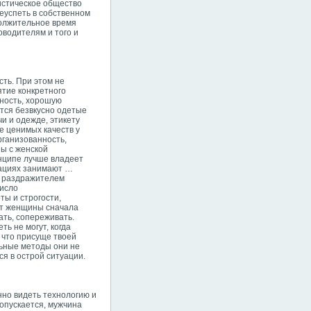
истическое общество
еуспеть в собственном
должительное время
оводителям и того и
ть. При этом не
ятие конкретного
нность, хорошую
тся безвкусно одетые
и и одежде, этикету
е ценимых качеств у
рганизованность,
ны с женской
инципе лучше владеет
уациях занимают …
м раздражителем
число
ты и строгости,
 от женщины сначала
ть, сопереживать.
ь не могут, когда
, что присуще твоей
ьные методы они не
я в острой ситуации.
но видеть технологию и
опускается, мужчина