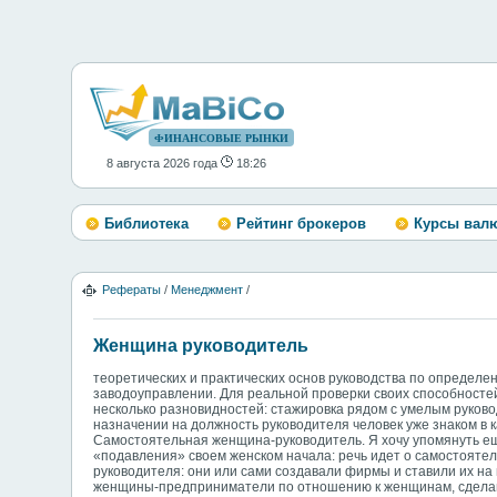
ФИНАНСОВЫЕ РЫНКИ
8 августа 2026 года
18:26
Библиотека
Рейтинг брокеров
Курсы вал
Рефераты
/
Менеджмент
/
Женщина руководитель
теоретических и практических основ руководства по определе
заводоуправлении. Для реальной проверки своих способностей
несколько разновидностей: стажировка рядом с умелым руково
назначении на должность руководителя человек уже знаком в к
Самостоятельная женщина-руководитель. Я хочу упомянуть ещ
«подавления» своем женском начала: речь идет о самостояте
руководителя: они или сами создавали фирмы и ставили их на 
женщины-предприниматели по отношению к женщинам, сделавш