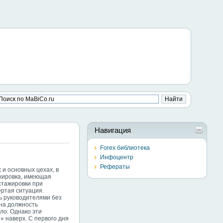
Навигация
Forex библиотека
Инфоцентр
Рефераты
 и основных цехах, в
ажировка, имеющая
стажировки при
ертая ситуация.
ь руководителями без
 на должность
ло. Однако эти
 наверх. С первого дня