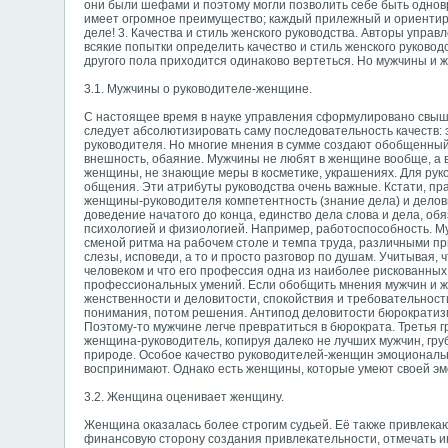
они были шефами и поэтому могли позволить себе быть однов
имеет огромное преимущество; каждый прилежный и ориентиро
деле! 3. Качества и стиль женского руководства. Авторы упр
всякие попытки определить качество и стиль женского руковод
другого пола приходится одинаково вертеться. Но мужчины и 
3.1. Мужчины о руководителе-женщине.
С настоящее время в науке управления сформулировано свыше
следует абсолютизировать саму последовательность качеств: эт
руководителя. Но многие мнения в сумме создают обобщенный
внешность, обаяние. Мужчины не любят в женщине вообще, а 
женщины, не знающие меры в косметике, украшениях. Для руко
общения. Эти атрибуты руководства очень важные. Кстати, пр
женщины-руководителя компетентность (знание дела) и делов
доведение начатого до конца, единство дела слова и дела, о
психологией и физиологией. Например, работоспособность. Му
сменой ритма на рабочем столе и темпа труда, различными п
слезы, исповеди, а то и просто разговор по душам. Учитывая,
человеком и что его профессия одна из наиболее рискованных
профессиональных умений. Если обобщить мнения мужчин и жен
женственности и деловитости, спокойствия и требовательност
понимания, потом решения. Антипод деловитости бюрократизм
Поэтому-то мужчине легче превратиться в бюрократа. Третья г
женщина-руководитель, копируя далеко не лучших мужчин, груб
природе. Особое качество руководителей-женщин эмоциональ
воспринимают. Однако есть женщины, которые умеют своей эмо
3.2. Женщина оценивает женщину.
Женщина оказалась более строгим судьей. Её также привлека
финансовую сторону создания привлекательности, отмечать