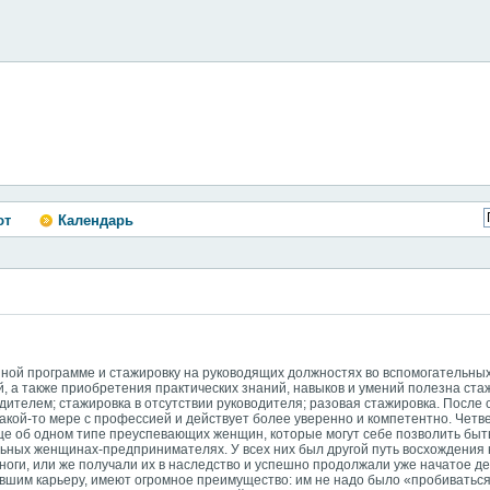
ют
Календарь
нной программе и стажировку на руководящих должностях во вспомогательных
, а также приобретения практических знаний, навыков и умений полезна ст
дителем; стажировка в отсутствии руководителя; разовая стажировка. После 
акой-то мере с профессией и действует более уверенно и компетентно. Четв
е об одном типе преуспевающих женщин, которые могут себе позволить быт
льных женщинах-предпринимателях. У всех них был другой путь восхождения
ноги, или же получали их в наследство и успешно продолжали уже начатое де
им карьеру, имеют огромное преимущество: им не надо было «пробиваться»