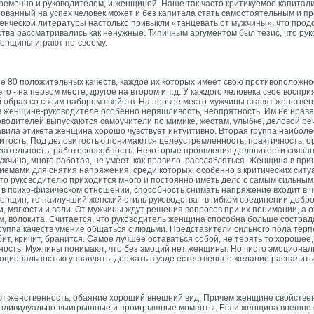
ременно и руководителем, и женщиной. Наше так часто критикуемое капитал
ванный на успех человек может и без капитала стать самостоятельным и пр
авленческой литературы настолько привыкли «танцевать от мужчины», что про
ства рассматривались как ненужные. Типичным аргументом был тезис, что рук
женщины играют по-своему.
 80 положительных качеств, каждое их которых имеет свою противоположнос
о - на первом месте, другое на втором и т.д. У каждого человека свое воспри
 образ со своим набором свойств. На первое место мужчины ставят женстве
в женщине-руководителе особенно неряшливость, неопрятность. Им не нравя
водителей выпускаются самоучители по мимике, жестам, улыбке, деловой реч
авила этикета женщина хорошо чувствует интуитивно. Вторая группа наиболе
итость. Под деловитостью понимаются целеустремленность, практичность, о
бязательность, работоспособность. Некоторые проявления деловитости связа
жчина, много работая, не умеет, как правило, расслабляться. Женщина в пр
риемами для снятия напряжения, среди которых, особенно в критических сит
 что руководителю приходится много
и постоянно иметь дело с самым сильны
 в психо-физическом отношении, способность снимать напряжение входит в 
щин, то наилучший женский стиль руководства - в гибком соединении добро
и, мягкости и воли. От мужчины ждут решения вопросов при их понимании, а
, волокита. Считается, что руководитель женщина способна больше сострада
руппа качеств умение общаться с людьми. Представители сильного пола терпет
ит, кричит, бранится. Самое лучшее оставаться собой, не терять то хорошее
ность. Мужчины понимают, что без эмоций нет женщины. Но чисто эмоционал
циональностью управлять, держать в узде естественное желание распалитьс
ют женственность, обаяние хороший внешний вид. Причем женщине свойствен
 индивидуально-выигрышные и проигрышные моменты. Если женщина внешне 