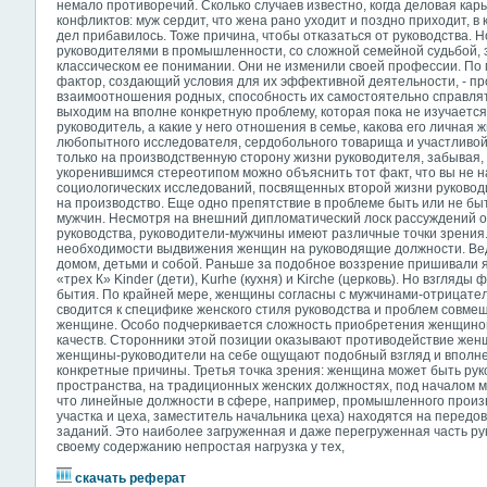
немало противоречий. Сколько случаев известно, когда деловая ка
конфликтов: муж сердит, что жена рано уходит и поздно приходит, в
дел прибавилось. Тоже причина, чтобы отказаться от руководства.
руководителями в промышленности, со сложной семейной судьбой, з
классическом ее понимании. Они не изменили своей профессии. П
фактор, создающий условия для их эффективной деятельности, - пр
взаимоотношения родных, способность их самостоятельно справлят
выходим на вполне конкретную проблему, которая пока не изучается 
руководитель, а какие у него отношения в семье, какова его личная ж
любопытного исследователя, сердобольного товарища и участливой
только на производственную сторону жизни руководителя, забывая, 
укоренившимся стереотипом можно объяснить тот факт, что вы не н
социологических исследований, посвященных второй жизни руководи
на производство. Еще одно препятствие в проблеме быть или не б
мужчин. Несмотря на внешний дипломатический лоск рассуждений о
руководства, руководители-мужчины имеют различные точки зрения.
необходимости выдвижения женщин на руководящие должности. Ве
домом, детьми и собой. Раньше за подобное воззрение пришивали 
«трех К» Kinder (дети), Kurhe (кухня) и Kirche (церковь). Но взгляд
бытия. По крайней мере, женщины согласны с мужчинами-отрицателя
сводится к специфике женского стиля руководства и проблем совме
женщине. Особо подчеркивается сложность приобретения женщин
качеств. Сторонники этой позиции оказывают противодействие жен
женщины-руководители на себе ощущают подобный взгляд и вполне
конкретные причины. Третья точка зрения: женщина может быть рук
пространства, на традиционных женских должностях, под началом му
что линейные должности в сфере, например, промышленного произв
участка и цеха, заместитель начальника цеха) находятся на передо
заданий. Это наиболее загруженная и даже перегруженная часть ру
своему содержанию непростая нагрузка у тех,
скачать реферат