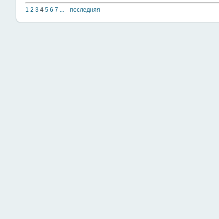
1
2
3
4
5
6
7
...
последняя