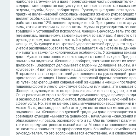
наиболее загруженная и даже перегруженная часть руководителей. 
содержанию непростая нагрузка у тех, кто возглавляет так назыв
отделы, службы, бюро, лаборатории. Руководящие должности здесь
практике волей-неволей сложилась иерархия женских руководящих м
делают особых различий между руководителями мужчинами и женщ
работает около 12% женщин-руководителей. Принципиальные аргу
сил», хотя и категоричны, но понятны. Мужчина-руководитель озна
традиций и устоявшейся психологии. Женщина-руководитель это св
гегемонизму, привычному, закрепившемуся во взглядах. И вместе с 
руководителем, настолько плотный клубок, что одна ниткапроблема 
женщине, бытующее в конкретной управленческой среде, и взгляды
учетом различных обстоятельств, сказывается на системе выдвижен
учитывать и такую психологическую особенность. У женщины векам
доме. Мужчина постоянно и легко отходит от семейных дел. Придя на
пальто или пиджаком. Женщина, наоборот, постоянно носит их вмест
должности. Водоворот дел смывает с мужчины домашние заботы, а 
круговерти. И вот это внимание на два фронта делает профессию 
Вторым из главных препятствий для женщины на руководящей троп
приготовление пищи». Начать можно с громкой фразы: решение пр
из путей раскрепощения современной женщины и женщин последующ
пищевом фронте умело, действуют бабушка или мама, это снимает 
Женщине, руководителю по профессии, значительно труднее, чем о
Опыт различных стран в облегчении домашнего труда примерно оди
и разнообразных полуфабрикатов, повышают уровень кухонной мех
сферу услуг. Но, тем не менее, здесь мужчины-производственники 
может быть, им выгодно, чтобы этот долг оставался как можно дол
подчиненным. Женщина по древней традиции дома превращается в
совмещая
функции «министра финансов», начальника «снабжения и
образования», повара, разнорабочего и т.д. Она выполняет различн
так и не предусмотренные пьесой жизни. Многое в становлении женщ
относится и понимает эту профессию муж и ближайшее семейное ок
руководителем, то это воспринимается естественно. А в словосоч