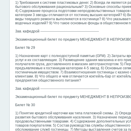
1) Требования к системе пластиковых денег. 2) Всегда ли являетс
бытового обслуживания рациональным? 3) Основные способы прием
4) Содержание процесса подготовки непродовольственных товаров к 
категории 3 звезды отличаются от гостиниц высших категорий? 6) В
виды текущего ремонта выполняются в гостинице? 8) Что указывает
водочных изделий? 9) Что такое основные фонды в общественном 
Зав. кафедрой --------------------------------------------------
Экзаменационный билет по предмету МЕНЕДЖМЕНТ В НЕПРОИ
Билет № 29
1) Назначение карт с полнодоступной памятью (GFM). 2) Затраты в
услуг и их составляющие. 3) Размещение здания магазина и его прив
получателя груза, доставленного в магазин автотранспортом. 5) П
предъявляемые к гостиницам категории 4-5 звезд. 6) Основные се
гостиничным имуществом. 7) Взаимоотношения гостиницы с казино
клиентами. 8) Что общего и чем
отличается коктейль-бар от коктейл
предприятия общественного питания?
Зав. кафедрой --------------------------------------------------
Экзаменационный билет по предмету МЕНЕДЖМЕНТ В НЕПРОИ
Билет № 30
1) Понятие кредитной карточки как типа платежной схемы. 2) Опре
развития бытового обслуживания населения. 3) Назначение период
продовольственными товарами. 4) Содержание дополнительных усл
товаров покупателям. 5) Состав руководства службы общественного
обслуживание служб гостиницы. 7) Методы выставления счетов за п