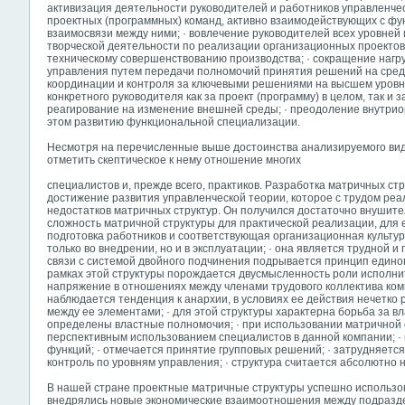
активизация деятельности руководителей и работников управленче
проектных (программных) команд, активно взаимодействующих с ф
взаимосвязи между ними; · вовлечение руководителей всех уровней 
творческой деятельности по реализации организационных проектов 
техническому совершенствованию производства; · сокращение нагр
управления путем передачи полномочий принятия решений на сред
координации и контроля за ключевыми решениями на высшем уровне
конкретного руководителя как за проект (программу) в целом, так и 
реагирование на изменение внешней среды; · преодоление внутри
этом развитию функциональной специализации.
Несмотря на перечисленные выше достоинства анализируемого вид
отметить скептическое к нему отношение многих
специалистов и, прежде всего, практиков. Разработка матричных стр
достижение развития управленческой теории, которое с трудом реа
недостатков матричных структур. Он получился достаточно внушит
сложность матричной структуры для практической реализации, для
подготовка работников и соответствующая организационная культура;
только во внедрении, но и в эксплуатации; · она является трудной 
связи с системой двойного подчинения подрывается принцип единон
рамках этой структуры порождается двусмысленность роли исполнит
напряжение в отношениях между членами трудового коллектива комп
наблюдается тенденция к анархии, в условиях ее действия нечетко
между ее элементами; · для этой структуры характерна борьба за влас
определены властные полномочия; · при использовании матричной 
перспективным использованием специалистов в данной компании; ·
функций; · отмечается принятие групповых решений; · затрудняетс
контроль по уровням управления; · структура считается абсолютно
В нашей стране проектные матричные структуры успешно использова
внедрялись новые экономические взаимоотношения
между подразд