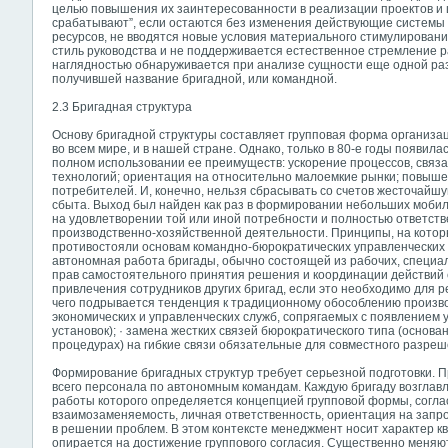
целью повышения их заинтересованности в реализации проектов и ц
срабатывают”, если остаются без изменения действующие системы
ресурсов, не вводятся новые условия материального стимулировани
стиль руководства и не поддерживается естественное стремление р
наглядностью обнаруживается при анализе сущности еще одной раз
получившей название бригадной, или командной.
2.3 Бригадная структура
Основу бригадной структуры составляет групповая форма организац
во всем мире, и в нашей стране. Однако, только в 80-е годы появила
полном использовании ее преимуществ: ускорение процессов, связ
технологий; ориентация на относительно малоемкие рынки; повыше
потребителей. И, конечно, нельзя сбрасывать со счетов жесточайш
сбыта. Выход был найден как раз в формировании небольших моби
на удовлетворении той или иной потребности и полностью ответств
производственно-хозяйственной деятельности. Принципы, на котор
противостояли основам командно-бюрократических управленческих с
автономная работа бригады, обычно состоящей из рабочих, специал
прав самостоятельного принятия решения и координации действий с
привлечения сотрудников других бригад, если это необходимо для 
чего подрывается тенденция к традиционному обособлению произв
экономических и управленческих служб, сопрягаемых с появлением 
установок); · замена жестких связей бюрократического типа (основа
процедурах) на гибкие связи обязательные для совместного разреш
Формирование бригадных структур требует серьезной подготовки. П
всего персонала по автономным командам. Каждую бригаду возглав
работы которого определяется концепцией групповой формы, согл
взаимозаменяемость, личная ответственность, ориентация на запр
в решении проблем. В этом контексте менеджмент носит характер 
опирается на достижение группового согласия. Существенно меняю