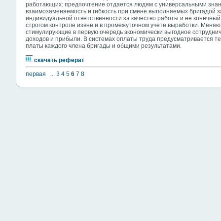
работающих: предпочтение отдается людям с универсальными знан
взаимозаменяемость и гибкость при смене выполняемых бригадой з
индивидуальной ответственности за качество работы и ее конечный
строгом контроле извне и в промежуточном учете выработки. Меняю
стимулирующие в первую очередь экономически выгодное сотруднич
доходов и прибыли. В системах оплаты труда предусматривается т
платы каждого члена бригады и общими результатами.
скачать реферат
первая
...
3
4
5
6
7
8