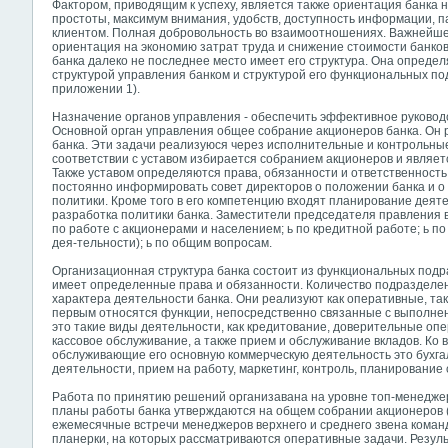
Фактором, приводящим к успеху, является также ориентация банка н
простоты, максимум внимания, удобств, доступность информации, 
клиентом. Полная добровольность во взаимоотношениях. Важнейшее
ориентация на экономию затрат труда и снижение стоимости банков
банка далеко не последнее место имеет его структура. Она опред
структурой управления банком и структурой его функциональных по
приложении 1).
Назначение органов управления - обеспечить эффективное руковод
Основной орган управления общее собрание акционеров банка. Он 
банка. Эти задачи реализуюся через исполнительные и контрольны
соответствии с уставом избирается собранием акционеров и являет
Также уставом определяются права, обязанности и ответственност
постоянно информировать совет директоров о положении банка и о
политики. Кроме того в его компетенцию входят планирование деяте
разработка политики банка. Заместители председателя правления в
по работе с акционерами и населением; ь по кредитной работе; ь 
дея-тельности); ь по общим вопросам.
Организационная структура банка состоит из функциональных подра
имеет определенные права и обязанности. Количество подразделен
характера деятельности банка. Они реализуют как оперативные, так
первым относятся функции, непосредственно связанные с выполнен
это такие виды деятельности, как кредитование, доверительные оп
кассовое обслуживание, а также прием и обслуживание вкладов. Ко
обслуживающие его основную коммерческую деятельность это бухга
деятельности, прием на работу, маркетинг, контроль, планирование 
Работа по принятию решений организавана на уровне топ-менеджер
планы работы банка утверждаются на общем собрании акционеров (
ежемесячные встречи менеджеров верхнего и среднего звена кома
планерки, на которых рассматриваются оперативные задачи. Резул