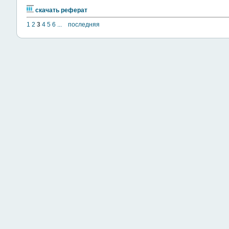
скачать реферат
1
2
3
4
5
6
...
последняя