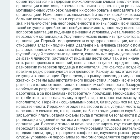
ориентироваться на здоровый психологический климат в коллектив
организации в настоящее время составляют возрастающая роль лич
мотивационных установок, умение их формировать и направлять в с
организацией. Изменения в экономической и политической системах
большие возможности, так и серьезные угрозы для каждой личности,
значительную степень неопределенности в жизнь практически каждо
такой ситуации приобретает особую значимость, поскольку позволя
вопросов адаптации индивида к внешним условиям, учета личного 
персоналом организации. Укрупненно можно выделить три фактора,
организации. Первый - иерархическая структура организации, где ос
отношения власти - подчинения, давление на человека сверху, с п
распределением материальных благ. Второй - культура, т. е. выраб
группой людей совместные ценности, социальные нормы, установки
действия личности, заставляют индивида вести себя так, а не иначе
сеть равноправных отношений, основанных на купле - продаже прод
равновесии интересов продавца и покупателя. Эти факторы воздейс
практике редко реализуются в отдельности. Какому из них отдается 
ситуации в организации. При переходе к рынку происходит медленн
жесткой системы административного воздействия, практически нео
рыночным взаимоотношениям, отношениям собственности, базирую
необходима разработка принципиально новых подходов к приоритету
работники, а за пределами - потребители продукции. Необходимо п
потребителю, а не к начальнику: к прибыли, а не к расточительству; 
исполнителю. Перейти к социальным нормам, базирующимся на здр
нравственности. Иерархия отойдет на второй план, уступая место к
персоналом создаются, как правило, на базе традиционных служб: о
заработной платы, отдела охраны труда и техники безопасности и 
реализации кадровой политики и координации деятельности по упр
организации. В связи с этим они начинают расширять круг своих фу
переходят к разработке систем стимулирования трудовой деятель
продвижением, предотвращению конфликтов, изучению рынка трудов
службы управления персоналом во многом определяется характеро