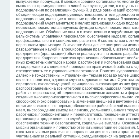
выпускаемой продукции. В мелких и средних организациях многие 
выполняют преимущественно линейные руководители, а в крупных
подразделения по реализации функций. В ряде организаций форми
объединяющие под единым руководством заместителя директора п
подразделения, имеющие отношение к работе с кадрами. В зависим
подразделений будет меняться: в мелких организациях одно подра
нескольких подсистем, а в крупных функции каждой подсистемы, как
подразделение. Обобщение опыта отечественных и зарубежных ор
цель системы управления персоналом: обеспечение кадрами, орган
профессионального и социального развития. В соответствии с эти
персоналом организации. В качестве базы для ее построения исполь
разработанные наукой и апробированные практикой. Система упра
предприятия (организации) обычно реализуется на основе разрабо
предприятия. Кадровая политика организации обосновывает необхо
иных конкретных методов набора, расстановки и использования кад
их содержания и спецификой проведения практической работы с кад
отождествлять ее с управлением персоналом. Понятия «управление
далеко не тождественны, «Управление» термин гораздо более широ
является политика, в данном случае кадровая политика. С учетом с
определить как систему целей, принципов и вытекающих из них форм
распространяемых на все категории работников. Кадровая политика
работы с персоналом, объединяющая различные элементы и форм
создание высокопроизводительного и высокопрофессионального, спл
способного гибко реагировать на изменения внешней и внутренней
политики являются: во-первых, обеспечение рабочей силой высокого
наем, высвобождение (выход на пенсию, увольнения), анализ текучес
работников, профориентация и переподготовка, проведение аттест
организация продвижения по службе; в-третьих, совершенствование
обеспечение техники безопасности, социальные выплаты. Основные
миссии организации и полностью отвечать концепции ее развития.
охватывать самые различные направления деятельности организаци
учетом анализа реальной ситуации, складывающейся на фирме и на