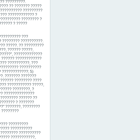
?? ?????????.
???? ?? ??????? ?????
??????????? ?????????
???? ???????????? ?
?????????? ???????? ?
?????? ? ?????
?????????? ???
? ???????? ??????????.
?? ?????. ?? ?????????
??, ?????? ?????,
??????", ?????????????
? ?????? ????????????
??? ??????????, ???
?????????? ??????????
 ????????????; 5)
??.
??????? ???????
??????? ???????? ????
??? ??????????? ?????,
????? ????????, ?
?? ??????????????
????????? ?????? ??
??????? ? ???????
?" ???????, ????????
? ????????
???? ?????????
????? ??????????
? ???????? ??????????
????? ???????????,