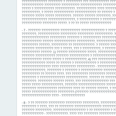
?????????????? ???????? ? ????????? ??? ??????????? ???
???????????? ????????? ?????????? ???????????? ????????
????? ? ??????????? ???????????. ??????????? ???? ?????
??????????, ? ????? ??????????? ???????????? ?? ?????? ?
??????? ????? ????? ?????????. ?????? ?????? ????????, ?
?????????????? ???????????????, ? ??????????? ? ???????
??????????? ???????? ?????. ? ?? ?? ????? ????????????
- 7 - ??????? ?????????? ??????????? ????????????? ? ???
????????, ???????????? ????????? ????????? ??????????. 
??????????????? ????????? ??????? ? ?????????? ????????
??????????? ?????? ???????????? ??????????, ???????????
????????? ??????, ????????? ?? ????????????. ? ?????? ??
??????? ?????????? ??? ? ?????, ??? ? ??????????, ? ????
?????????? ??????: 1) ?????? ?????????? ?????, ?????????
??????? ??????????? ??????? ??????????? ? ?????????????
??????????? ????? ????? ? ????????????; 4) ??? ?????????
????????????? ????? ?? ?????? ? ???????????? ? ?????????
???????????????? ???? ????????? ?????????? - ??????????
?????????????, ???????? ? ??????? ? ???????????? ???????
?????????? ?? ?????? ????. ??? ????????? ????????? ?????
???????? ? ?????????????? ????????????. ?????? ?? ??????
????????. ???????? ?????? ?????, ??? ??????????????? ???
????? ????? ????????????, ??????? ??????????????? ??????
???????? ??????????? ???????? ???? ?? ?????? ??????, ? ?
????? ?????????????? ????????? (??????? ???????????????
???????????????? ???? - ?????????????
- 8 - ? ?? ??????? ????????? ????????? ?????????, ??????
???????? ? ????, ??? ?? ???????? ??????????????? ???????
??????? ?????????, ?????????????????? ? ?? ????????? ? ?
???????????? - ????????????. ???? ??? ???????? ?????????