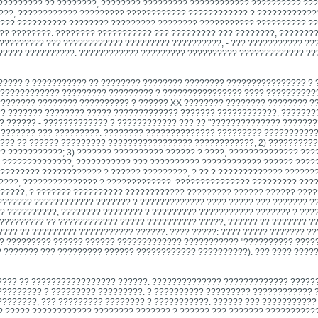
????????? ?? ????????, ???????? ????????? ???????????? ?????????? ???
??, ???????????? ????????? ???????????? ???????????? ? ????????????
???? ?????????? ???????? ????????? ???????? ??????????? ?????????? ?
 ?? ????????. ???????? ??????????? ??? ????????? ??? ????????, ???????
?????????? ??? ???????????? ????????? ??????????, - ??? ??????????? ??
????? ??????????. ???????????? ????????? ?????????? ????????????? ??
?????? ? ??????????? ?? ???????? ???????? ???????? ???????????????? ? 
????????????? ????????? ????????? ? ???????????????? ???? ??????????
??????? ???????? ?????????? ? ?????? XX ???????? ???????? ???????? ??
? ??????? ???????? ????? ????????????? ??????? ????????????, ????????
?? ?????? - ????????????? ? ???????????? ??? ?? "?????????????? ??????
?? ??????? ??? ?????????. ???????? ?????????????? ????????? ??????????
???? ?? ?????? ????????? ????????????????? ????????????; 2) ??????????
? ???????????; 3) ??????? ?????????? ?????? ? ????, ?????????????? ??
? ??????????????, ??????????? ??? ?????????? ???????????? ?????? ?????
???????? ???????????? ? ?????? ?????????, ? ?? ? ????????????? ??????
????, ??????????????? ? ?????????????. ??????????????? ????????? ???
?????, ? ??????? ?????????? ???????????? ????????? ?????? ?????? ????
??????? ???????????? ??????? ? ????????????? ???? ????? ??? ??????? ??
? ??????????, ???????? ???????? ? ????????? ??????????? ??????? ? ???
 ????????? ?? ???????????? ????? ?????????? ?????, ?????? ?? ??????? ?
??? ?? ????????? ??????????? ??????. ???? ?????: ???? ????? ??????? ??
?? ????????? ?????? ?????? ????????????? ??????????? "?????????? ?????
 ??????? ??? ????????? ?????? ???????????? ??????????). ??? ???? ????
?????? ?? ????????????????? ??????. ?????????????? ????????????? ?????
????????? ? ????????? ?????????. ? ?????????? ????????? ???????????? 
????????, ??? ????????? ???????? ? ???????????. ?????? ??? ??????????
? ????? ???????????? ???????? ??????? ? ?????? ??? ??????? ??????????