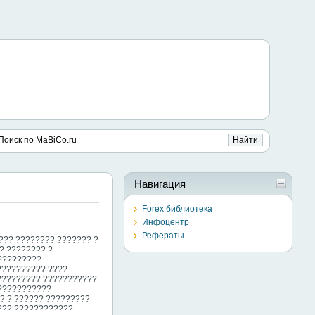
Навигация
Forex библиотека
Инфоцентр
Рефераты
??? ???????? ??????? ?
? ???????? ?
??????????
?????????? ????
?????????? ???????????
????????????
? ? ?????? ?????????
??? ????????????