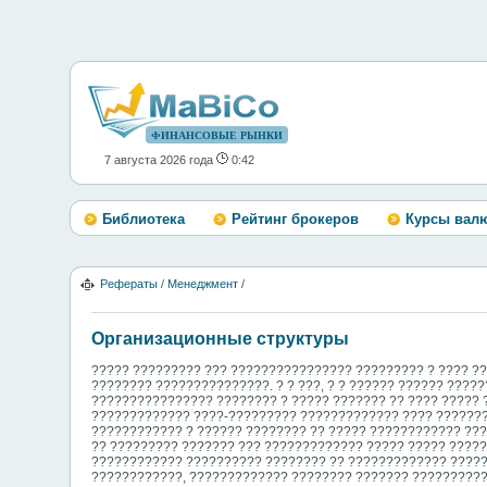
ФИНАНСОВЫЕ РЫНКИ
7 августа 2026 года
0:42
Библиотека
Рейтинг брокеров
Курсы вал
Рефераты
/
Менеджмент
/
Организационные структуры
????? ????????? ??? ???????????????? ????????? ? ???? ??
???????? ???????????????. ? ? ???, ? ? ?????? ?????? ???
???????????????? ???????? ? ????? ??????? ?? ???? ?????
????????????? ????-????????? ????????????? ???? ??????
???????????? ? ?????? ???????? ?? ????? ???????????? ??
?? ????????? ??????? ??? ????????????? ????? ????? ????
???????????? ?????????? ???????? ?? ????????????? ?????
????????????, ????????????? ???????? ??????? ??????????