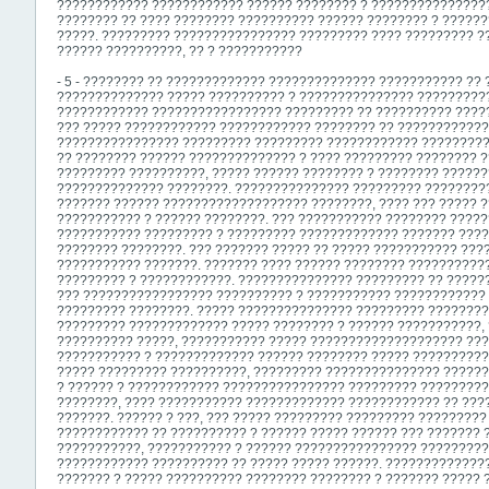
???????????? ???????????? ?????? ???????? ? ????????????????
???????? ?? ???? ???????? ?????????? ?????? ???????? ? ??????
?????. ????????? ???????????????? ????????? ???? ????????? ?
?????? ??????????, ?? ? ???????????
- 5 - ???????? ?? ????????????? ?????????????? ??????????? ?? 
?????????????? ????? ?????????? ? ??????????????? ?????????
???????????? ????????????????? ????????? ?? ?????????? ?????
??? ????? ???????????? ???????????? ???????? ?? ????????????
???????????????? ????????? ????????? ???????????? ?????????
?? ???????? ?????? ?????????????? ? ???? ????????? ???????? 
????????? ??????????, ????? ?????? ???????? ? ???????? ?????
?????????????? ????????. ??????????????? ????????? ????????
??????? ?????? ??????????????????? ????????, ???? ??? ????? 
??????????? ? ?????? ????????. ??? ??????????? ???????? ?????
??????????? ????????? ? ????????? ????????????? ??????? ???
???????? ????????. ??? ??????? ????? ?? ????? ??????????? ???
??????????? ???????. ??????? ???? ?????? ???????? ??????????
????????? ? ????????????. ??????????????? ????????? ?? ?????
??? ????????????????? ?????????? ? ??????????? ???????????? 
????????? ????????. ????? ??????????????? ????????? ???????
????????? ????????????? ????? ???????? ? ?????? ???????????,
?????????? ?????, ??????????? ????? ???????????????????? ???
??????????? ? ????????????? ?????? ???????? ????? ??????????
????? ????????? ??????????, ????????? ??????????????? ??????
? ?????? ? ???????????? ???????????????? ????????? ????????
????????, ???? ??????????? ????????????? ???????????? ?? ???
???????. ?????? ? ???, ??? ????? ????????? ????????? ?????????
???????????? ?? ?????????? ? ?????? ????? ?????? ??? ???????
???????????, ??????????? ? ?????? ???????????????? ?????????
???????????? ?????????? ?? ????? ????? ??????. ??????????????
??????? ? ????? ?????????? ???????? ???????? ? ??????? ????? 