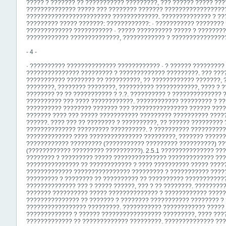
????? ? ??????? ?? ??????????? ?????????, ??? ?????? ????? ??
?????????????? ????? ??? ???????? ??????? ?????????????????
???????????????????????? ?????????????. ?????????????? ? ??
????????? ????? ???????: ????????????: · ??????????? ???????
????????????? ??????????? · ????? ?????????? ????? ? ????????
???????????? ??????????????, ???????????? ? ???????????????
- 4 -
· ?????????? ?????????????? ???????????? · ? ?????? ????????? 
??????????????? ????????? ? ????????????? ?????????. ??? ???
??????????? ???????? ?? ??????????, ?? ???????????? ???????, 
????????, ???????? ????????, ?????????? ????????????, ???? ? 
???????? ?? ?? ??????????? ? ?.?. ?????????? ? ??????????????
?????????? ??? ???? ????????????. ???????????? ????????? ? ?
?????????? ???????? ??????? ??? ???????????????? ?????? ?????
??????? ???? ??? ????? ??????????? ????????? ?????????? ????
??????. ???? ??? ?? ???????? ? ??????????, ?? ?????? ????????? 
?????????????? ????????? ??????????. ? ?????????? ?????????
????????????? ???? ??????????????? ?????????, ??????? ??????
???????????? ????????? (??????????? ????????? ??????????) ??
(???????????? ????????? ??????????). 2.5.1 ??????????????? ??
???????? ? ????????? ????? ??????????????? ????????????? ??
??????????????? ?? ???????????? ? ???? ?????????? ????? ????
????????????? ???????????????? ????????? ? ??????????? ?????
????????? ? ???????? ?? ?????????? ?? ?????????? ???????????
?????????????? ??? ? ????? ??????, ??? ? ?? ????????. ????????
??????? ?????????? ????? ?????????????? ? ???????????? ?????
??????????????? ?? ??????? ? ???????? ??????????? ???????? ?
????????????????? ?????????. ??????????? ???????????? ?????
????????????? ? ?????? ????????????????? ?????????, ???? ???
????????????? ?? ????????????? ?????????. ?????????????? ??