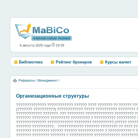
ФИНАНСОВЫЕ РЫНКИ
6 августа 2026 года
19:39
Библиотека
Рейтинг брокеров
Курсы валют
Рефераты
/
Менеджмент
/
Организационные структуры
?????????????? ???????????? ?????? ???? ??????? ?? ?????? ??
(??????? ??????????) ???????????? ????? ?????????? ???????? 
???????????? ???????. ??? ???????? ????????????? ????????? ?
??????? ???????? ????????? ????????? ? ?????????? ????????? ?
?????????????? ???????????? ???????? ?????????? (????? ??????
??????? ??????????; · ???????????? ??????? ???????? ?? ???? ?
??????? ???????? ?????? ?????? ???????????? ? ??????????? ? ?
??????? ???????? ??????? ? ??????????? ???????????? ????????