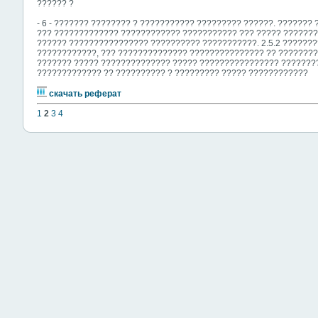
?????? ?
- 6 - ??????? ???????? ? ??????????? ????????? ??????. ???????
??? ????????????? ???????????? ??????????? ??? ????? ???????
?????? ???????????????? ?????????? ???????????. 2.5.2 ???????
????????????, ??? ?????????????? ??????????????? ?? ?????????
??????? ????? ?????????????? ????? ???????????????? ???????
????????????? ?? ?????????? ? ????????? ????? ????????????
скачать реферат
1
2
3
4