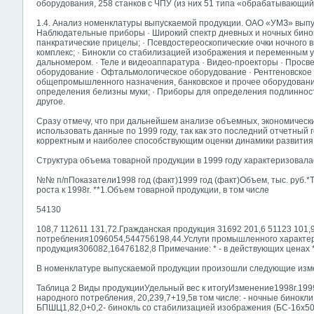
оборудования, 258 станков с ЧПУ (из них 51 типа «обрабатывающий
1.4. Анализ номенклатуры выпускаемой продукции. ОАО «УМЗ» выпу
Наблюдательные приборы · Широкий спектр дневных и ночных бинок
панкратические прицелы; · Псевдостереоскопические очки ночного
комплекс; · Бинокли со стабилизацией изображения и переменным у
дальномером. · Теле и видеоаппаратура · Видео-проекторы · Просв
оборудование · Офтальмологическое оборудование · Рентгеновское 
общепромышленного назначения, банковское и прочее оборудовани
определения белизны муки; · Приборы для определения подлинности
другое.
Сразу отмечу, что при дальнейшем анализе объемных, экономически
использовать данные по 1999 году, так как это последний отчетный 
корректным и наиболее способствующим оценки динамики развития
Структура объема товарной продукции в 1999 году характеризовал
№№ п/пПоказатели1998 год (факт)1999 год (факт)Объем, тыс. руб.*Те
роста к 1998г. **1.Объем товарной продукции, в том числе
54130
108,7 112611 131,72.Гражданская продукция 31692 201,6 51123 101,
потребления1096054,544756198,44.Услуги промышленного характер
продукция306082,16476182,8 Примечание: * - в действующих ценах *
В номенклатуре выпускаемой продукции произошли следующие изм
Таблица 2 Виды продукцииУдельный вес к итогуИзменение1998г.1999
народного потребления, 20,239,7+19,5в том числе: - ночные бинокли 
БПШЦ1,82,0+0,2- бинокль со стабилизацией изображения (БС-16х