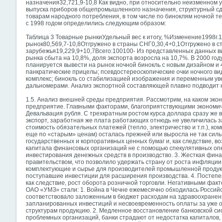
назначения32,721,9-10,8 Как видно, при относительно неизменном 
выпуска приборов общепромышленного назначения, структурный сдв
товарам народного потребления, в том числе по биноклям ночной т
с 1998 годом определились следующим образом:
Таблица 3 Товарные рынкиУдельный вес к итогу, %Изменение1998г.1
рынок80,569,7-10,8Отгружено в страны СНГ0,30,4+0,1Отгружено в с
зарубежья19,229,9+10,7Всего:100100- Из
представленных данных ви
рынка сбыта на 10,8%, доля экспорта возросла на 10,7%. В 2000 го
планируется вывести на рынок ночной бинокль с новым дизайном и 
панкратические прицелы; псевдостереоскопические очки ночного в
комплекс; бинокль со стабилизацией изображения и переменным ув
дальномерами. Анализ экспортной составляющей плавно подводит н
1.5. Анализ внешней среды предприятия. Рассмотрим, на каком эк
предприятие. Главными факторами, благоприятствующими экономическ
Девальвация рубля. С трехкратным ростом курса доллара сразу же 
экспорт, заработная же плата работающих отнюдь не увеличилась за
стоимость обязательных платежей (тепло, электричество и т.п.), ко
еще по «старым» ценам) осталась прежней или выросла не так силь
государственных и корпоративных ценных бумаг и, как следствие, 
капитала финансовых организаций не с помощью спекулятивных оп
инвестирования денежных средств в производство. 3. Жесткая фин
правительством, что позволило удержать страну от роста инфляции
комплектующие и сырье для производителей промышленной продукц
поступавшие инвестиции для расширения производства. 4. Постепе
как следствие, рост оборота розничной торговли. Негативными фа
ОАО «УМЗ» стали: 1. Война в Чечне ежемесячно обходилась Российск
соответствовало заложенным в бюджет расходам на здравоохранен
запланированных инвестиций и несвоевременность оплаты за уже
структурам продукцию. 2. Медленное восстановление банковской си
проблемных организаций, банки страдают от недостатка капиталов, 