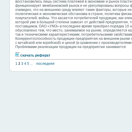
восстановились лишь система платежей в экономике и рынок пластик
функционирует межбанковский рынок и не урегулированы вопросы ф
очевидно, что на внешнюю среду влияют такие факторы, которые не
политическая и экономическая обстановка в стране, политика фиск
покупателей, войны. Что касается потребителей продукции, как э
которой уже в большей степени зависит от действий предприятия, т
поставщиков. ОАО «УМЗ» в последнее время приобрел порядка 10 н
обусловлено тем, что место, занимаемое на рынке, определяется к
так и техническими характеристиками, потребительскими свойствами
Конкурентоспособность продукции предприятия на внешнем рынке о
с китайской или корейской) и ценой (в сравнении с производителям
Проблемами реализации продукции на предприятии занимается
скачать реферат
1
2
3
4
5
...
последняя