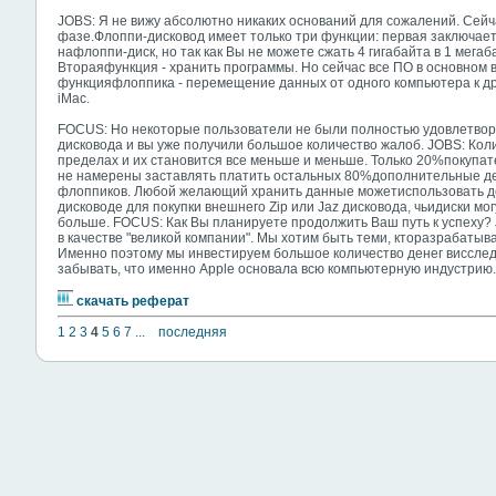
JOBS: Я не вижу абсолютно никаких оснований для сожалений. Сей
фазе.Флоппи-дисковод имеет только три функции: первая заключает
нафлоппи-диск, но так как Вы не можете сжать 4 гигабайта в 1 мегаб
Втораяфункция - хранить программы. Но сейчас все ПО в основном 
функцияфлоппика - перемещение данных от одного компьютера к друг
iMac.
FOCUS: Но некоторые пользователи не были полностью удовлетворе
дисковода и вы уже получили большое количество жалоб. JOBS: Кол
пределах и их становится все меньше и меньше. Только 20%покупат
не намерены заставлять платить остальных 80%дополнительные де
флоппиков. Любой желающий хранить данные можетиспользовать де
дисководе для покупки внешнего Zip или Jaz дисковода, чьидиски м
больше. FOCUS: Как Вы планируете продолжить Ваш путь к успеху? 
в качестве "великой компании". Мы хотим быть теми, кторазрабаты
Именно поэтому мы инвестируем большое количество денег висслед
забывать, что именно Apple основала всю компьютерную индустрию.
скачать реферат
1
2
3
4
5
6
7
...
последняя