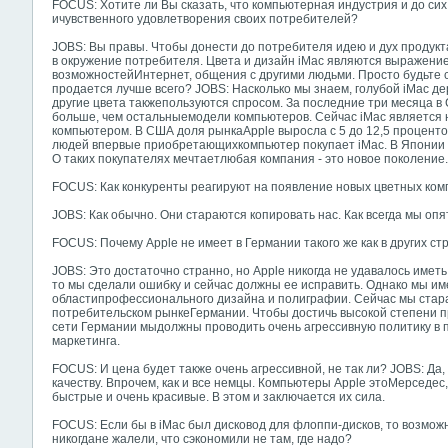
FOCUS: Хотите ли Вы сказать, что компьютерная индустрия и до сих
ичувственного удовлетворения своих потребителей?
JOBS: Вы правы. Чтобы донести до потребителя идею и дух продук
в окружение потребителя. Цвета и дизайн iMac являются выражение
возможностейИнтернет, общения с другими людьми. Просто будьте 
продается лучше всего? JOBS: Насколько мы знаем, голубой iMac д
другие цвета такжепользуются спросом. За последние три месяца в
больше, чем остальныемодели компьютеров. Сейчас iMac является
компьютером. В США доля рынкаApple выросла с 5 до 12,5 проценто
людей впервые приобретающихкомпьютер покупает iMac. В Японии 
О таких покупателях мечтаетлюбая компания - это новое поколение.
FOCUS: Как конкуренты реагируют на появление новых цветных ко
JOBS: Как обычно. Они стараются копировать нас. Как всегда мы опя
FOCUS: Почему Apple не имеет в Германии такого же как в других ст
JOBS: Это достаточно странно, но Apple никогда не удавалось иметь
то мы сделали ошибку и сейчас должны ее исправить. Однако мы им
областипрофессионального дизайна и полиграфии. Сейчас мы стар
потребительском рынкеГермании. Чтобы достичь высокой степени п
сети Германии мыдолжны проводить очень агрессивную политику в
маркетинга.
FOCUS: И цена будет также очень агрессивной, не так ли? JOBS: Да
качеству. Впрочем, как и все немцы. Компьютеры Apple этоМерседес
быстрые и очень красивые. В этом и заключается их сила.
FOCUS: Если бы в iMac был дисковод для флоппи-дисков, то возмож
никогдане жалели, что сэкономили не там, где надо?