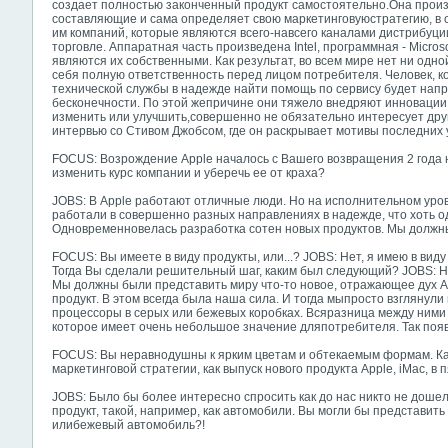
создает полностью законченный продукт самостоятельно.Она произ
составляющие и сама определяет свою маркетинговуюстратегию, в о
им компаний, которые являются всего-навсего каналами дистрибуци
торговле. Аппаратная часть произведена Intel, программная - Micros
являются их собственными. Как результат, во всем мире нет ни одн
себя полную ответственность перед лицом потребителя. Человек,
технической службы в надежде найти помощь по сервису будет напр
бесконечности. По этой жепричине они тяжело внедряют инновации. 
изменить или улучшить,совершенно не обязательно интересует другу
интервью со Стивом Джобсом, где он раскрывает мотивы последних
FOCUS: Возрождение Apple началось с Вашего возвращения 2 года н
изменить курс компании и уберечь ее от краха?
JOBS: В Apple работают отличные люди. Но на исполнительном уровн
работали в совершенно разных направлениях в надежде, что хоть од
Одновременновелась разработка сотен новых продуктов. Мы должны 
FOCUS: Вы имеете в виду продукты, или...? JOBS: Нет, я имею в ви
Тогда Вы сделали решительный шаг, каким был следующий? JOBS: Н
Мы должны были представить миру что-то новое, отражающее дух 
продукт. В этом всегда была наша сила. И тогда мыпросто взглянул
процессоры в серых или бежевых коробках. Всяразница между ними 
которое имеет очень небольшое значение дляпотребителя. Так появ
FOCUS: Вы неравнодушны к ярким цветам и обтекаемым формам. Ка
маркетинговой стратегии, как выпуск нового продукта Apple, iMac, в
JOBS: Было бы более интересно спросить как до нас никто не дошел
продукт, такой, например, как автомобили. Вы могли бы представить
илибежевый автомобиль?!