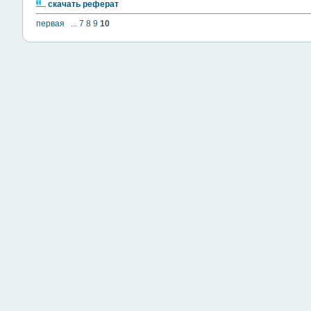
скачать реферат
первая
...
7
8
9
10