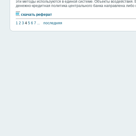
эти методы используются в единой системе. Объекты воздействия. 
денежно-кредитная политика центрального банка направлена либо 
скачать реферат
1
2
3
4
5
6
7
...
последняя