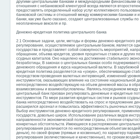
другими центральными банками и международными финансовыми ор
отношения с небанковской клиентурой всегда являются второстепе
предоставлять определенный набор услуг коллективного пользован
банковской системы и отношений между коммерческими банками и 
банки, как уже было сказано, создают централизованные службы по
неоплаченные векселя и пр.
Денежно-кредитная политика центрального банка
2.1 Основные задачи, цели, методы и формы денежно-кредитного р
регулирование, осуществляемое центральным банком, является одн
государства и представляет собой совокупность мероприятий, нап
обращении, объема кредитов, уровня процентных ставок и других 
ссудных капиталов. Оно нацелено на достижение стабильного эконо
безработицы, В законах о центральных банках особо подчеркиваетс
денежного обращения и курса национальной валюты. В зарубежной
кредитная политика разделяется на «узкую», обеспечивающую ста
посредством проведения валютных интервенций, изменений уровня у
инструментов, оказывающих влияние на состояние национальной д
непосредственно воздействующую на объем денежной массы в обр
взаимосвязаны и взаимообусловлены. Являясь посредником между г
центральный банк призван регулировать денежные и кредитные по
инструментов. По мере развития кредитных систем и рынков ссудн
банка непосредственно воздействовать на спрос и предложение де
расширился арсенал и повысилась эффективность рыночных инстру
Выбор инструментов денежно-кредитного регулирования, применя
государств, довольно широк. Использование различных видов инстр
направленности экономической политики страны, степени открытос
конкретных обстоятельств. Имеющиеся в распоряжении центрально
регулирования различаются по непосредственным объектам воздейс
деньги), по своей форме (прямые и косвенные), по характеру парам
регулирования (количественные и качественные), по срокам воздейс