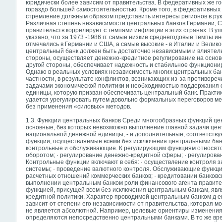
юридически более зависим от правительства. В федеративных же г
гораздо большей самостоятельностью. Кроме того, в федеративных 
стремление должным образом представить интересы регионов в рук
Различная степень независимости центральных банков Германии, 
правительств коррелирует с темпами инфляции в этих странах. В 
указано, что за 1973 -1986 гг. самые низкие среднегодовые темпы ин
отмечались в Германии и США, а самые высокие - в Италии и Велико
центральный банк должен быть достаточно независимым и влиятель
стороны, осуществляет денежно-кредитное регулирование на основе
другой стороны, обеспечивает надежность и стабильное функциони
Однако в реальных условиях независимость многих центральных бан
частности, в результате конфликтов, возникающих из-за противор
задачами экономической политики и необходимостью поддержания
единицы, которую призван обеспечивать центральный банк. Практик
удается урегулировать путем довольно формальных переговоров м
без применения «силовых» методов.
1.3. Функции центральных банков Среди многообразных функций це
основные, без которых невозможно выполнение главной задачи цен
национальной денежной единицы, - и дополнительные, соответств
функции, осуществляемые всеми без исключения центральными бан
контрольные и обслуживающие. К регулирующим функциям относятс
оборотом; · регулирование денежно-кредитной сферы; · регулирова
Контрольные функции включают в себя: · осуществление контроля 
системы; · проведение валютного контроля. Обслуживающие функции
расчетных отношений коммерческих банков; · кредитовании банковск
выполнении центральным банком роли финансового агента правит
функцией, присущей всем без исключения центральным банкам, явл
кредитной политики. Характер проводимой центральным банком д
е
зависит от степени его независимости от правительства, которая м
не является абсолютной. Например, целевые ориентиры изменения
определяются непосредственно центральными банками. В то же вр