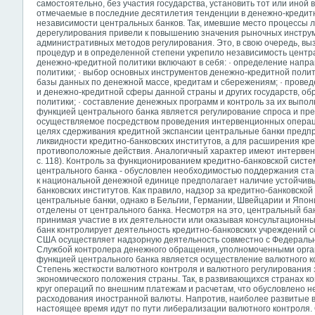
самостоятельно, без участия государства, установить тот или иной
отмечаемые в последние десятилетия тенденции в денежно-кредит
независимости центральных банков. Так, имевшие место процессы 
дерегулирования привели к повышению значения рыночных инстру
административных методов регулирования. Это, в свою очередь, в
процедур и в определенной степени укрепило независимость центр
денежно-кредитной политики включают в себя: · определение напр
политики; · выбор основных инструментов денежно-кредитной полити
базы данных по денежной массе, кредитам и сбережениям; · прове
и денежно-кредитной сферы данной страны и других государств, о
политики; · составление денежных программ и контроль за их вып
функцией центрального банка является регулирование спроса и пре
осуществляемое посредством проведения интервенционных операц
целях сдерживания кредитной экспансии центральные банки пред
ликвидности кредитно-банковских институтов, а для расширения кр
противоположные действия. Аналогичный характер имеют интервен
с. 118). Контроль за функционированием кредитно-банковской систе
центрального банка - обусловлен необходимостью поддержания ста
к национальной денежной единице предполагает наличие устойчив
банковских институтов. Как правило, надзор за кредитно-банковск
центральные банки, однако в Бельгии, Германии, Швейцарии и Япо
отделены от центрального банка. Несмотря на это, центральный ба
принимая участие в их деятельности или оказывая консультационны
банк контролирует деятельность кредитно-банковских учреждений с
США осуществляет надзорную деятельность совместно с Федеральн
Службой контролера денежного обращения, уполномоченными орга
функцией центрального банка является осуществление валютного к
Степень жесткости валютного контроля и валютного регулирования 
экономического положения страны. Так, в развивающихся странах 
круг операций по внешним платежам и расчетам, что обусловлено 
расходования иностранной валюты. Напротив, наиболее развитые 
настоящее время идут по пути либерализации валютного контроля