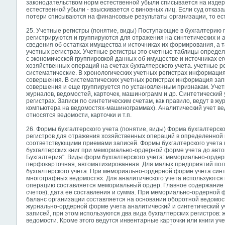
законодательством норм естественной убыли списывается на издер
естественной убыли - взыскивается с виновных лиц. Если суд отказал
потери списываются на финансовые результаты организации, то ест
25. Учетные регистры (понятие, виды) Поступающие в бухгалтерию
регистрируются и группируются для отражения на синтетических и а
сведения об остатках имущества и источниках их формирования, а 
учетных регистрах. Учетные регистры это счетные таблицы опреде
с экономической группировкой данных об имуществе и источниках е
хозяйственных операций на счетах бухгалтерского учета. учетные р
систематические. В хронологических учетных регистрах информаци
совершения. В систематических учетных регистрах информация зап
совершения и еще группируется по установленным признакам. Учетн
журналов, ведомостей, карточек, машинограмм и др. Синтетический 
регистрах. Записи по синтетическим счетам, как правило, ведут в ж
компьютера на ведомостях-машинограммах). Аналитический учет вед
относятся ведомости, карточки и т.п.
26. Формы бухгалтерского учета (понятие, виды) Форма бухгалтерско
регистров для отражения хозяйственных операций в определенной 
соответствующими приемами записей. Формы бухгалтерского учета
бухгалтерских книг при мемориально-ордерной форме учета до авт
Бухгалтерия". Виды форм бухгалтерского учета: мемориально-ордер
перфокарточная, автоматизированная. Для малых предприятий по
бухгалтерского учета. При мемориально-ордерной форме учета синте
многографных ведомостях. Для аналитического учета используются к
операцию составляется мемориальный ордер. Главное содержание 
счетов), дата ее составления и сумма. При мемориально-ордерной ф
баланс организации составляется на основании оборотной ведомос
журнально-ордерной форме учета аналитический и синтетический у
записей, при этом используются два вида бухгалтерских регистров
ведомости. Кроме этого ведутся инвентарные карточки или книги уче