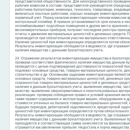
представителей общественности. Для непосредственного проведен
рабочие комиссии в составе: представителя руководителя (председа
работника бухгалтерии, инженера, технолога, товароведа, кладовщик
включаться опытные работники, хорошо знающие инвентаризуемое
первичный учет. Перед началом инвентаризации членам комиссии в
контрольный пломбир. В приказе устанавливается срок начала и ок
опломбировывает подсобные помещения и другие места хранения ц
весоизмерительных приборов, получает последние реестры приход
отчеты о движении материальных ценностей и денежных средств. П
производится при обязательном участии материально ответственных 
Наличие ценностей при инвентаризации определяется путем обязат
Результаты инвентаризации обобщаются в ведомости, где отражаю
наличия имущества с данными бухгалтерского учета.
24. Отражение результатов инвентаризации имущества в бухгалтер
проверки соответствия фактического наличия имущества данным бу
проводится с целью подтверждения достоверности показателей бух
подлежат основные средства, товарно-материальные ценности, де
строительство и др. Основными задачами инвентаризации являются
основных средств, товарно-материальных ценностей, денежных средс
сохранностью товарно-материальных ценностей и денежных средст
наличия и данным бухгалтерского учета -выявление имущества, ча
качество -выявление сверхнормативных и неиспользованных матер
реализации -проверка соблюдения правил и условий хранения мате
также правил содержания и эксплуатации машин, оборудования и др
стоимости учтенных на балансе товарно-материальных ценностей, 
будущих периодов, дебиторской задолженности, кредиторской задол
ценностей при инвентаризации определяется путем обязательного 
Результаты инвентаризации обобщаются
в ведомости, где отражаю
наличия имущества с данными бухгалтерского учета. Выявленные 
приходуются и соответствующая сумма зачисляется на финансовые 
отражается как увеличение прибыли. Недостача и порча имущества