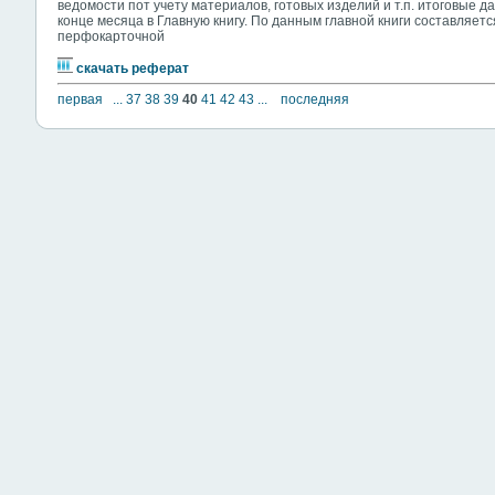
ведомости пот учету материалов, готовых изделий и т.п. итоговые 
конце месяца в Главную книгу. По данным главной книги составляет
перфокарточной
скачать реферат
первая
...
37
38
39
40
41
42
43
...
последняя