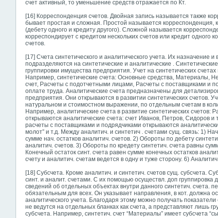
счет активный, то уменьшение средств отражается по Кт.
[16] Корреспонденция счетов. Двойная запись называется также к
бывает простая и сложная. Простой называется корреспонденция, к
(дебету одного и кредиту другого). Сложной называется корреспонд
корреспондирует с кредитом нескольких счетов или кредит одного к
счетов.
[17] Счета синтетического и аналитического учета. Их назначение и 
подразделяются на синтетические и аналитические . Синтетически
группировки имущества предприятия. Учет на синтетических счетах 
Например, синтетические счета: Основные средства, Материалы, Н
счет, Расчеты с подотчетными лицами, Расчеты с поставщиками и п
оплате труда. Аналитические счета предназначены для детализиро
предприятия. Они открываются в развитии синтетических счетов. Уч
натуральном и стоимостном выражении, по отдельным счетам в ко
Например, аналитические счета в развитие синтетических счетов: Р
открываются аналитические счета: счет Иванов, Петров, Сидоров и т
расчеты с поставщиками и подрядчиками открываются аналитические
молот” и т.д. Между аналитич. и синтетич . счетами сущ. связь: 1) Н
сумме нач. остатков аналитич. счетов. 2) Обороты по дебету синтет
аналитич. счетов. 3) Обороты по кредету синтетич. счета равны сумм
Конечный остаток синт. счета равен сумме конечных остатков аналит
счету и аналитич. счетам ведется в одну и туже сторону. 6) Аналити
[18] Субсчета. Кроме аналитич. и синтетич. счетов сущ. субсчета. С
синт. и аналит. счетами. С их помощью осуществл. доп группировка
сведений об отдельных объектах внутри данного синтетич. счета. п
обязательным для всех. Он указывает направления, в кот. должна 
аналитического учета. Благодаря этому можно получать показатели 
не ведутся на отдельных бланках как счета, а представляют лишь гр
субсчета. Например, синтетич. счет “Материалы”
имеет субсчета “сы