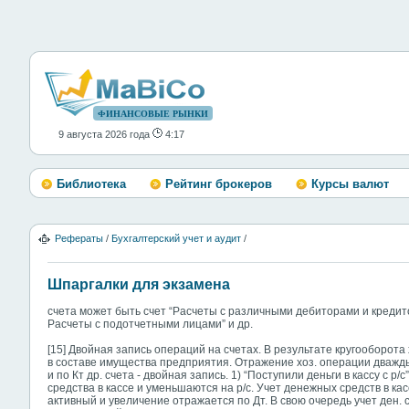
ФИНАНСОВЫЕ РЫНКИ
9 августа 2026 года
4:17
Библиотека
Рейтинг брокеров
Курсы валют
Рефераты
/
Бухгалтерский учет и аудит
/
Шпаргалки для экзамена
счета может быть счет “Расчеты с различными дебиторами и кредитор
Расчеты с подотчетными лицами” и др.
[15] Двойная запись операций на счетах. В результате кругооборот
в составе имущества предприятия. Отражение хоз. операции дважды
и по Кт др. счета - двойная запись. 1) “Поступили деньги в кассу с р/
средства в кассе и уменьшаются на р/с. Учет денежных средств в касс
активный и увеличение отражается по Дт. В свою очередь учет ден. сре