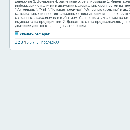
денежные 3. фондовые 4. расчетные 5. регулирующие 1. Инвентар
информации о наличии и движении материальных ценностей на пред
”Материалы”, ”МБП”, ”Готовая продукця”, ”Основные средства” и др. 
материальных ценностей, связанных с поступлением на предприятие
связанных с расходом или выбытием. Сальдо по этим счетам только
имущества на предприятии. 2. Денежные счета предназначены для
движении ден. ср-в на предприятии. К ним
скачать реферат
1
2
3
4
5
6
7
...
последняя