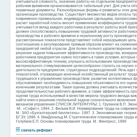
учитываться сложность, значение работы на отдельном предприятии
рабочим временем организовывается табельный учет. Для учета о
первичные документы. Разнообразные формы и реквизиты этих доку
организации производства. Существует множество видов оплаты тру
повременно-премиальная, индивидуальная сдельщика, прогрессивн
расчет заработной платы вносит применение коэффициента трудово
учитывается вклад каждого работника в результат работы всей бриг
должен способствовать повышению трудовой активности работнико
производства и рабочего времени и неуклонному росту производите
рассмотренные показатели представляют собой неразрывную цепь 
соотношение и регулирование прямым образом влияет на снижение
предприятий любой отрасли. Для более полного удовлетворения л
решения задачи повышения эффективности производства, конкурен
работников предприятия нужно поставить в такие условия, которые
высокоэффективную технику, улучшать использование производстве
материального стимулирования целесообразно строить на научно 
деятельности предприятия, структурных подразделений. Речь идет
показателей, отражающих конечный хозяйственный результат труда
трудящихся к управлению производством, развитие коллективных ф
обусловливают необходимость повышения объективности его оценки
конечными результатами. Такая оценка должна учитывать количеств
продолжительностью рабочего времени, а также эффективность про
оценки труда используемый в качестве мерила трудового вклада ка
найти ключ к решению глобальной задачи сознательного включения
механизм управления.СПИСОК ЛИТЕРАТУРЫ: 1. Грузинов В.П. Экон
-М.: «Софит», 1994. 2. Фильев В.И. Нормирование труда на совреме
М.: ЗАО «Бухгалтерский бюллетень». 1997. 3. Экономическая теория. 
БГЭУ, 1996. 4. МакДональд М. Стратегическое планирование труда и 
Голубков Е.П. Основы планирования труда. М.: Финпресс, 1999
скачать реферат