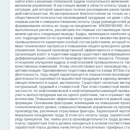
найти ключ к решению глобальной задачи сознательного включения
механизм управления. В настоящее время в области оплаты труда 
ситуация, для которой характерно полное расхождение ранее пров
действительностью. Их материальное благосостояние не только не 
общественной полезностью производимой продукции, но даже с об
первым шагом к совершенствованию оплаты труда руководителей д
формирования оплаты их труда на предприятии. ЗАКЛЮЧЕНИЕ. Ита
выполненные расчеты, рассмотрев эти главные составляющие произ
можем сделать следующие выводы: Кадры, являющиеся наиболее ц
сил, подразделяются по группам в зависимости от множества факто
промышленности характерен особый состав работников, который п
мере технического прогресса и повышения общего культурного уров
управления, большей производственной эффективности и повышени
организации работ и подготовки кадров существует квалификационн
дифференциации сложности производственного процесса. Посредс
отношении улучшения кадров, в нефтегазовой промышленности так
качественных изменений. Этому способствовал рост производства,
автоматизации. Одновременно подготовка ведется в ряде ВУЗов стр
Деятельность, труд людей характеризуется показателем производит
деятельности оценивается выработкой продукции в единицу времени
овеществленного в сырье, материалах. Существует несколько мето
натуральный, трудовой и стоимостной. При этом стоимостной явля
частности, по нефтехимической и нефтеперерабатывающей промышл
учесть выпуск продукции как на одного работника, так и отражает 
коллектива. Повышение эффективности труда является важной зад
формации. Основными факторами, влияющими на повышение произ
технологического уровня, совершенствование управления на произв
производства, различные отраслевые факторы.
Характерной чертой
моральное поощрение труда. В этом суть оплаты труда, заработной
ряду принципов. Так, темпы роста производительности труда долж
платы; заработная плата должна находиться в полном соответствии
заработной платы должна начисляться относительно тарифных ста