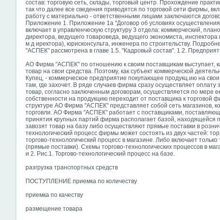
состав: торговую сеть, склады, торговый центр. Прохождение практ
так что далее все сведения приводятся по торговой сети фирмы, в
работу с материально - ответственными лицами заключаются догов
Приложение 1. Приложение 1а "Договор об условиях осуществления
включает в управленческую структуру 3 отдела: коммерческий, плано
директора, ведущего товароведа, ведущего экономиста, инспектора
м д иректора), юрисконсульта, инженера по строительству. Подроб
"АСПЕК" рассмотрена в главе 1.5. "Кадровый состав". 1.2. Предприя
АО Фирма "АСПЕК" по отношению к своим поставщикам выступает, 
товар на свои средства. Поэтому, как субъект коммерческой деятел
Купец, - коммерческое предприятие покупающее продукц.ию на свои
там, где захочет. В ряде случаев фирма сразу осуществляет оплату 
товар, согласно заключенным договорам, осуществляется по мере е
собственности на продукцию переходит от поставщика к торговой фи
структуре АО Фирма "АСПЕК" представляет собой сеть магазинов, 
торговли. АО Фирма "АСПЕК" работает с поставщиками, поставляющ
принятия крупных партий фирма располагает базой, находящейся по
завозят товар на базу либо осуществляют прямые поставки в розни
технологический процесс фирмы может состоять из двух частей: тор
торгово-технологический процесс в магазине. Либо включает только
(прямые поставки). Схемы торгово-технологических процессов в маг
и 2. Рис.1. Торгово-технологический процесс на базе.
разгрузка транспортных средств
ПОСТУПЛЕНИЕ приемка по количеству
приемка по качеству
размещение товара