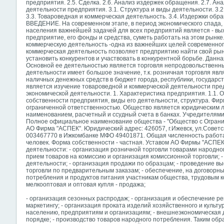
предприятия. 2.5. Сделка. 2.6. Анализ издержек обращения. 2.7. А
деятельности предприятия. 3.1. Структура и виды деятельности. 3.
3.3. Товароведная и коммерческая деятельность. 3.4. Издержки обра
ВВЕДЕНИЕ. На современном этапе, в период экономического спада,
населения важнейшей задачей для всех предприятий является - вы
предприятие, его фонды и средства, суметь работать на этом рынк
коммерческую деятельность -одна из важнейших целей современно
коммерческая деятельность позволяет предприятию найти свой рын
установить конкурентов и участвовать в конкурентной борьбе. Дан
Основной ее деятельностью является торговля непродовольственн
деятельности имеет большое значение, т.к. розничная торговля явл
наличных денежных средств в бюджет города, республики, государс
является изучение товароведной и коммерческой деятельности пре
экономической деятельности. 1. Характеристика предприятия. 1.1.
собственности предприятия, виды его деятельности, структура. Фи
ограниченной ответственностью. Общество является юридическим л
наименованием, расчетный и ссудный счета в банках. Учредителям
Полное официальное наименование общества - "Общество с Ограни
АО Фирма "АСПЕК". Юридический адрес: 426057, г.Ижевск, ул.Советск
003467770 в Ижкомбанке МФО 49401871. Общая численность работ
человек. Форма собственности - частная. Уставом АО Фирмы "АСП
деятельности: - организация розничной торговли товарами народног
прием товаров на комиссию и организация комиссионной торговли; -
деятельности; - организация продажи по образцам; - проведение выс
торговли по предварительным заказам; - обеспечение, на договорн
потребления и продуктов питания участникам общества, трудовым к
мелкооптовая и оптовая купля - продажа;
- организация сезонных распродаж; - организация и обеспечение 
маркетингу; - организация проката изделий хозяйственного и культур
населению, предприятиям и организациям; - внешнеэкономическая 
порядке; - производство товаров народного потребления. Таким об