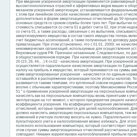
При введении ускоренной амортизации применяется равномерный (
высокотехнологичных отраслей и эффективных видов машин и обор
механизм ускоренной амортизации, устанавливается федеральными
с этим при линейном способе начисления амортизационных отчисл
дополнительно в форме амортизационных отчислений до 50 процен
основных средств со сроком службы более трех лет. При выбытии о
стоимость списывается со счета 01 в дебет счета 02, при этом нед
со счета 01, а также расходы, связанные с их выбытием, списываются
амортизируемого имущества в состав такого имущества теперь вкл
счет бюджетных ассигнований, а также полученные по договору дар
приватизации. При этом установлено, что с 01.01. 2000г. не начисл
некоммерческих организаций, используемые для осуществления уст
Верховным судом РФ. Признано незаконным. Следовательно, по да
в общеустановленном порядке. При начислении амортизации основны
20 (23, 26, 44,…) К сч.02 - начислена амортизация; При ускоренной 
осуществляется параллельное начисление амортизации по Единым
налогу на прибыль и имущество, который принимается на суммы ам
сумм амортизированная ускоренная - начисляется по единым норма
оставшейся в распоряжении организации после уплаты налогов). Те
развивается такими темпами, что купленный совсем недавно соврем
вполне с обычными характеристиками, поэтому Минэкономики России
51 " о применении ускоренной амортизации на персональные комп
начислять как на персональные компьютеры вновь принятыми к учету
эксплуатации на тот момент, с которого предприятие решило начи
коэффициента ускорения. На коэффициент ускорения увеличивают
отчислений, которые применяются для целей налогообложения. Для
должно начислять амортизацию персональных компьютеров, тем же 
изменений в учетную политику вносить не нужно. Параллельного н
бухгалтерского учета и налогообложения можно избежать. Для этого
полезного использования компьютера, который соответствует пери
этом случае суммы амортизационных отчислений рассчитанных для 
совпадают. Никаких корректировок налогооблагаемой прибыли пров