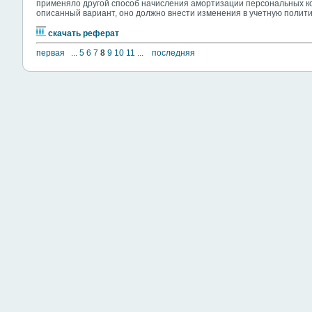
применяло другой способ начисления амортизации персональных к
описанный вариант, оно должно внести изменения в учетную полит
скачать реферат
первая
...
5
6
7
8
9
10
11
...
последняя