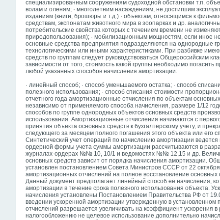
специализированным сооружениям судоходной обстановки т.п. объект
волам и оленям; · многолетним насаждениям, не достигшим эксплуа
изданиям (книги, брошюры и т.д.) · объектам, относящимся к филь
средствам, экспонатам животного мира в зоопарках и др. аналогичн
потребительские свойства которых с течением времени не изменяют
природопользования); · мобилизационным мощностям, если иное н
основные средства предприятия подразделяются на однородные г
технологическими или иными характеристиками. При разбивке имею
средств по группам следует руководствоваться Общероссийским кл
зависимости от того, стоимость какой группы необходимо погасить 
любой указанных способов начисления амортизации:
· линейный способ; · способ уменьшаемого остатка; · способ списан
полезного использования; · способ списания стоимости пропорцион
отчетного года амортизационные отчисления по объектам основных
независимо от применяемого способа начисления, размере 1/12 го
способов по группе однородных объектов основных средств производ
использования. Амортизационные отчисления начинаются с первого
принятия объекта основных средств к бухгалтерскому учету, и прекр
следующего за месяцем полного погашения этого объекта или его сп
Синтетический учет операций по начислению амортизации ведется н
ордерной формы учета суммы амортизации рассчитываются в разра
журналах-ордерах №№ 10, 10/1 и ведомостях №№ 12,15 и др. Велич
основных средств зависит от порядка начисления амортизации. Об
установлен постановлением Совета Министров СССР от 22 октября 
амортизационных отчислений на полное восстановление основных 
Данный документ предполагает линейный способ её начисления, к
амортизации в течение срока полезного использования объекта. Ус
начисления установлены Постановлением Правительства РФ от 19.08
введении ускоренной амортизации утвержденную в установленном 
отчислений разрешается увеличивать на коэффициент ускорения в 
налогообложению
не целевое использование дополнительно начис