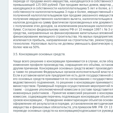
периоде от продажи иного имущества, находящегося в собственност
превышающей 125 000 рублей. При продаже жилых домов, квартир, д
находящихся в собственности налогоплательщика 5 лет и более, а 
собственности налогоплательщика 3 года и более, имущественный 
полученной налогоплательщиком при продаже указанного имуществ
получение имущественного налогового вычета, налогоплательщик в
налогом доходов на сумму фактически произведенных или документ
с получением этих доходов, за исключением реализации налогопл
бумаг. Согласно федеральному закону РФ от 10 января 1997 г. № 3 
средства, направленные на финансирование капитальных вложений
финансирование жилищного строительства. На малых предприятия
исключается прибыль, направленная на строительство, реконструкц
технологии. Налоговые льготы не должны уменьшать фактическую сум
более чем на 50%.
3.5. Консервация основных средств.
Чаще всего решение о консервации принимается в случае, если обо
изменения профиля производства, сокращения его объёма, останов
другим причинам. Консервация основных средств может производит
а также по решению Федеральных органов исполнительной власти и
Если в уставном капитале предприятия есть доля государственной 
его основных средств принимается по согласованию с государствен
ведомственного подчинения, то решение о консервации принимает
министерством. Примерный порядок осуществления мероприятий по
таким: - создание уполномоченной комиссии в составе представите
инженерных работников. - Принятие комиссией решения о консерв
комиссии, содержащим перечень подлежащих консервации объектов
сроков консервации; - Провидение инвентаризации объектов основ
оформление её результатов в порядке, установленном методически
имущества
и финансовых обязательств, утв.приказом МФ. РФ. От 13 и
переводе основных средств на консервацию(подписывается руково