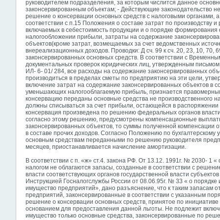
руководителем подразделения, за которым числится данное основно
законсервированным объектам; - Действующие законодательство не
решение о консервации основных средств с налоговыми органами, а
соответствии с п.15 Положения о составе затрат по производству и 
включаемых в себестоимость продукции и о порядке формирования
налогообложении прибыли, затраты на содержание законсервиров
объектов(кроме затрат, возмещаемых за счет ведомственных источн
внереализационных доходов. Проводки: Д сч. 99 к сч. 20, 23, 10, 7
законсервированных основных средств. В соответствии с Временны
документальных проверок юридических лиц, утвержденным письмом Г
ИЛ- 6- 01/ 284, все расходы на содержание законсервированных об
производиться в пределах сметы по предприятию на эти цели, утве
включение затрат на содержание законсервированных объектов в с
уменьшающих налогооблагаемую прибыль, признается правомерным 
консервацию переданы основные средства не производственного н
должны списываться за счет прибыли, остающейся в распоряжении 
консервация произведена по решению федеральных органов власти 
согласно этому решению, предусмотрены компенсационные выплат
законсервированных объектов, то суммы полученной компенсации о
в составе прочих доходов. Согласно Положению по бухгалтерскому у
основным средствам переданными по решению руководителя предпр
месяцев, приостанавливается начисление амортизации.
В соответствии с п. «ж» ст.4. закона РФ. От 13.12. 1991г. № 2030- 1
налогом не облагаются запасы, созданные в соответствии с решен
власти соответствующих органов государственной власти субъектов
Инструкцией Госналогслужбы России от 08.06.95г. № 33 « о порядке
имущество предприятий», дано разъяснение, что к таким запасам 
предприятий, законсервированные в соответствии с указанным поряд
решение о консервации основных средств, принятое по инициативе
основанием для предоставления данной льготы. Не подлежит включ
имущество только основные средства, законсервированные по реше