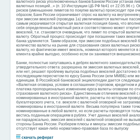
валютного риска уполномоченных банков Банком России устанав л
валютных позиций...» (п. 10 Инструкции ЦБ РФ №41 от 22.05.96 г.)
рисков (уменьшение лимитов по покупке валюты) происходит при оч
образом, Банк России ограничивает спрос на валюту на внутреннем 
при эмиссии векселей (проводка 1а) увеличиваются валютные пассив
самым укорачивается открытая валютная позиция банка, что вполне 
себя определенный валютный риск и соответственно может откупит
векселей, т.е. становится очевидным, что лимит по открытой валютн
валюту. Обратный процесс происходит при погашении таких векселей 
банка удлиняется. Таким образом, при эмиссии подобных векселей 
количество валюты на рынке для страхования своих валютных рисков
валюту, но фактически имеет вексель, номинал которого меняется в 
клиента крайне выгодно, особенно если он занимается внешнеэкон
Банки, полностью запутавшись в дебрях валютного законодательств
утвердительного ответа: разрешена ли эмиссия валютных векселей,
или нет, решают проблему выпуска подобных векселей достаточно пр
последующим пересчетом по курсу Банка России (или ММВБ) или же
единицам. В Российской банковской энциклопедии дается следующе
«Валютная оговорка, условие в соглашении (торговом, кредитном и
платежа пропорционально изменению курса валюты оговорки по от
страхования валютного риска». Единственным отличием векселей с 
номинированных в иностранной валюте, расчеты по которым провод
бухгалтерского учета, т.е. векселя с валютной оговоркой не затрагив
номинированы в иностранной валюте. Весьма популярна также точка
номинированные в любой валюте, но если расчеты проводятся только
вестись поданным операциям в рублях. Учет данных векселей аналог
ни парадоксально, эмиссия векселей с валютной оговоркой не вызы
стороны Банка России. Разберем плюсы и минусы эмиссии подобных
отсутствует какая-либо нормативно-правовая база по выпуску
скачать реферат