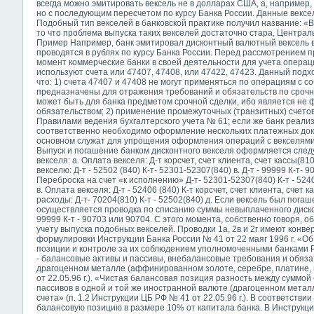
всегда можно эмитировать вексель не в долларах США, а, например, 
но с последующим пересчетом по курсу Банка России. Данные вексе
Подобный тип векселей в банковской практике получил название: «
то что проблема выпуска таких векселей достаточно стара, Централ
Пример Например, банк эмитировал дисконтный валютный вексель 
проводятся в рублях по курсу Банка России. Перед рассмотрением 
момент коммерческие банки в своей деятельности для учета операц
используют счета или 47407, 47408, или 47422, 47423. Данный подх
что: 1) счета 47407 и 47408 не могут применяться по операциям с с
предназначены для отражения требований и обязательств по срочн
может быть для банка предметом срочной сделки, ибо является не 
обязательством; 2) применение промежуточных (транзитных) счето
Правилами ведения бухгалтерского учета № 61; если же банк реализ
соответственно необходимо оформление нескольких платежных доку
основном служат для упрощения оформления операций с векселями,
Выпуск и погашение банком дисконтного векселя оформляется след
векселя: а. Оплата векселя: Д-т корсчет, счет клиента, счет кассы(810
векселю: Д-т - 52502 (840) К-т- 52301-52307(840) в. Д-т - 99999 К-т- 
Переброска на счет «к исполнению» Д-т- 52301-52307(840) К-т - 52406
в. Оплата векселя: Д-т - 52406 (840) К-т корсчет, счет клиента, счет 
расходы: Д-т- 70204(810) К-т - 52502(840) д. Если вексель был пога
осуществляется проводка по списанию суммы невыплаченного дисконта:
99999 К-т - 90703 или 90704. С этого момента, собственно говоря,
учету выпуска подобных векселей. Проводки 1а, 2в и 2г имеют конв
формулировки Инструкции Банка России № 41 от 22 маяг 1996 г. «О
позиции и контроле за их соблюдением уполномоченными банками 
- балансовые
активы и пассивы, внебалансовые требования и обяза
драгоценном металле (аффинированном золоте, серебре, платине, 
от 22.05.96 г.). «Чистая балансовая позиция разность между суммо
пассивов в одной и той же иностранной валюте (драгоценном метал
счета» (п. 1.2 Инструкции ЦБ РФ № 41 от 22.05.96 г.). В соответствии
балансовую позицию в размере 10% от капитала банка. В Инструкци