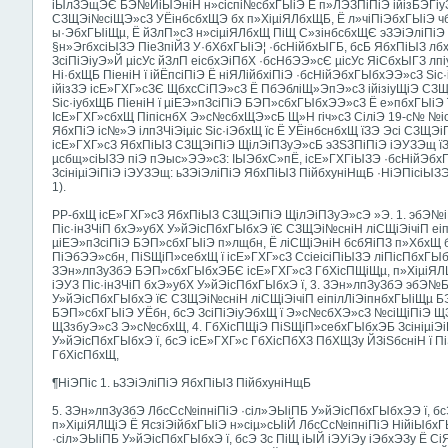
іЫлЗЭщЭЄ БЭ№ЙіЫЭніН н»сіспі№сбхГЫіЭ Ё п»ЛЭЗПіПіЭ ійізБЭГіу
СЗЩЭі№сіЩЭ»сЗ УЁінбсбхЩЭ бх п»ХіµіЯЛбхЩБ, Ё л»чіПіЭбхГЫіЭ чб
ы·ЭбхГЫіЩµ, Ё йЗлП»сЗ н»сіµіЯЛбхЩ ПіЩ С»зінбсбхЩЄ эЗЭіЭліПіЭ Пі
§н»ЭгбхсіЫЗЭ ПіеЗпіЙЗ У·бХбхГЫіЭ¦ ·бсНійбхЫГБ, бсБ ЯбхПіЫЗ л
ЗсіПіЭіуЭ»Й µісУс йЗлП еісбхЭіПбХ ·бсНбЭЭ»сЄ µісУс ЯіСбхЫГЗ лп
Ні·бхЩБ ПіеніН ї ійЁпсіПіЭ Ё ніЯЛійбхіПіЭ ·бсНійЭбхГЫбхЭЭ»сЗ Ѕ
ійізЗЭ ісЕ»ГХГ»сЗЄ ЩбхсСіПЭ»сЗ Ё ПбЭбліЩ»ЭпЭ»сЗ ійізіуЩіЭ СЗ
Ѕіс·іубхЩБ ПіеніН ї µіЕЭ»пЗсіПіЭ БЭП»сбхГЫбхЭЭ»сЗ Ё е»пбхГЫіЭ
ІсЕ»ГХГ»сбхЩ ПіпіснбХ Э»с№сбхЩЭ»сБ Щ»Н гіч»сЗ СіліЭ 19-с№ №іс
ЯбхПіЭ іс№»Э ілпЗЧіЭіµіс Ѕіс·іЭбхЩ їс Ё УЁінбснбхЩ їЗЭ Эсі СЗЩЭ
ісЕ»ГХГ»сЗ ЯбхПіЫЗ СЗЩЭіПіЭ ЩілЭіПЗуЭ»сБ эЗЅЗПіПіЭ іЭУЗЭщ 
µсбщ»сіЫЗЭ піЭ пЭыс»ЭЭ»сЗ: ІЫЭбхС»пЁ, ісЕ»ГХГіЫЗЭ ·бсНійЭб
ЗсініµіЭіПіЭ іЭУЗЭщ: ьЗЭіЭліПіЭ ЯбхПіЫЗ ПійбхуніНщБ ·НіЭПісіЫ
1).
РР-бхЩ ісЕ»ГХГ»сЗ ЯбхПіЫЗ СЗЩЭіПіЭ ЩілЭіПЗуЭ»сЭ »Э. 1. эбЭ№іЫЗ
Піс·інЗЧіП бхЭ»убХ У»йЭісПбхГЫбхЭ їЄ СЗЩЭі№сніН ліСЩіЭічіП е
µіЕЭ»пЗсіПіЭ БЭП»сбхГЫіЭ п»лщбн, Ё ліСЩіЭніН бсбЯіПЗ п»ХбхЩ 
ПіЭбЭЭ»сбн, ПіЅЩіП»себхЩ ї ісЕ»ГХГ»сЗ СсіеісіПіЫЗЭ ліПісПбхГЫб
ЗЭн»лпЗуЗбЭ БЭП»сбхГЫбхЭБЄ ісЕ»ГХГ»сЗ ГбХісПЩіЩµ, п»ХіµіЯЛЩіЩ
іЭУЗ Піс·інЗЧіП бхЭ»убХ У»йЭісПбхГЫбхЭ ї, 3. ЗЭн»лпЗуЗбЭ эбЭ№Б 
У»йЭісПбхГЫбхЭ їЄ СЗЩЭі№сніН ліСЩіЭічіП еіпілЛіЭіпнбхГЫіЩµ Б
БЭП»сбхГЫіЭ УЁбн, бсЭ ЗсіПіЭіуЭбхЩ ї Э»с№сбХЭ»сЗ №сіЩіПіЭ ЩЗ
ЩЗзбуЭ»сЗ Э»с№сбхЩ, 4. ГбХісПЩіЭ ПіЅЩіП»себхГЫбхЭБ ЗсініµіЭіП
У»йЭісПбхГЫбхЭ ї, бсЭ ісЕ»ГХГ»с ГбХісПбХЗ ПбХЩЗу ЙЗіЅбсніН ї П
ГбХісПбхЩ,
¶НіЭПіс 1. ьЗЭіЭліПіЭ ЯбхПіЫЗ ПійбхуніНщБ
5. ЗЭн»лпЗуЗбЭ ЛбсСс№іпніПіЭ ·сіл»ЭЫіПБ У»йЭісПбхГЫбхЭЭ ї, бсЭ
п»ХіµіЯЛЩіЭ Ё ЯсзіЭійбхГЫіЭ н»сіµ»сЫіЙ ЛбсСс№іпніПіЭ НійіЫбх
·сіл»ЭЫіПБ У»йЭісПбхГЫбхЭ ї, бсЭ Зс ПіЩ іЫЙ іЭУіЭу іЭбхЭЗу Ё СіЯ