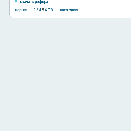
скачать реферат
первая
...
2
3
4
5
6
7
8
...
последняя