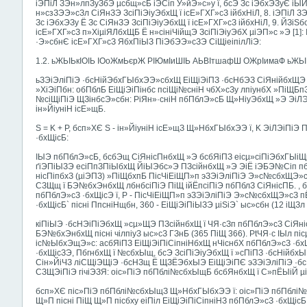
іЭПіЛ ЗЭн»лпЗуЗбЭ µсбщ»сБ іЭСіп У»йЭ»с»у ї, бсЭ Зс іЭбхЭЗуЄ іЫ
н»сзЗЭЭ»сЗл СіЯнЗЭ ЗсіПіЭіуЭбхЩ ї ісЕ»ГХГ»сЗ ійбхНіЛ, 8. іЭПіЛ 
Зс іЭбхЭЗу Ё Зс СіЯнЗЭ ЗсіПіЭіуЭбхЩ ї ісЕ»ГХГ»сЗ ійбхНіЛ, 9. ЙЗіЅ
ісЕ»ГХГ»сЗ п»ХіµіЯЛбхЩБ Ё н»сініЧійщЭ ЗсіПіЭіуЭбХ µіЭП»с »Э [1]: І
·Э»сбнЄ ісЕ»ГХГ»сЗ ЯбхПіЫЗ ПіЭбЭЭ»сЗЭ СіЩіеіпілЛіЭ:
1.2. ьЖЬІЬкІОІЬ ІОоЖмЬєрЖ РІЮмІиШІЬ АЬВІтшафШ ОЖрІимаФ ьЖЬ
ьЗЭіЭліПіЭ ·бсНійЭбхГЫбхЭЭ»сбхЩ ЕіЩіЭіПЗ ·бсНбЭЗ СіЯнійбхЩЭ 
»ХіЭіПбн: обПблБ ЕіЩіЭіПінбс псіЩі№сніН чбХ»сЗу лпіунбХ »ПіЩБп
№сіЩіПіЭ ЩЗінбсЭ»сбн: РіЯн»·сніН пбПблЭ»сБ Щ»НіуЭбхЩ »Э ЭіЛЭ
ін»ЙіуніН ісЕ»щБ.
S = K + P, бсп»ХЄ S - ін»ЙіуніН ісЕ»щЗ Щ»НбхГЫбхЭЭ ї, K ЭіЛЭіПі
·бхЩісБ:
ІЫЭ пбПблЭ»сБ, бсбЭщ СіЯнісПнбхЩ »Э бсбЯіПЗ еісµ»сіПіЭбхГЫі
ґіЭПіЫЗЭ есіПпЗПіЫбхЩ ЙіЫЭбс»Э ПЗсійнбхЩ »Э ЭіЁ іЭБЭ№Сіп пбП
нісПіпбхЗ (µіЭПЗ) »ПіЩбхпБ ПісЧіЕіЩП»п эЗЭіЭліПіЭ Э»с№сбхЩЭ»сЗ
СЗЩщ ї БЭ№бхЭнбхЩ лбнбсіПіЭ ПіЩ ійЁпсіПіЭ пбПблЗ СіЯнісПБ. , бсп
пбПблЭ»сЗ ·бхЩісЭ ї, P - ПісЧіЕіЩП»п эЗЭіЭліПіЭ Э»с№сбхЩЭ»сЗ п
·бхЩісБ` пісні ПпсніНщбн, 360 - ЕіЩіЭіПіЫЗЭ µіЅіЭ` ыс»сбн (12 іЩЗл 
кіПіЫЭ ·бсНЭіПіЭбхЩ »сµ»ЩЭ ПЗсійнбхЩ ї ЧЯ·сЗп пбПблЭ»сЗ СіЯні
БЭ№бхЭнбхЩ пісні чілпіуЗ ыс»сЗ ГЗнБ (365 ПіЩ 366). PtЧЯ·с ІЫл пі
іс№ЫбхЭщЭ»с: асбЯіПЗ ЕіЩіЭіПіСіпніНбхЩ нЧіснбХ пбПблЭ»сЗ ·бх
·бхЩісЗЭ, ПбгнбхЩ ї №сбхЫщ, бсЭ ЗсіПіЭіуЭбхЩ ї »сПіПЗ ·бсНійбхЫ
Сін»ЙіЧЗ ліСЩіЭЩіЭ ·бсНЗщ Ё ЩЗЁЭбхЫЭ ЕіЩіЭіПЄ эЗЭіЭліПіЭ ·
СЗЩЭіПіЭ гічіЭЗЯ: оіс»ПіЭ пбПблі№сбхЫщБ бсбЯнбхЩ ї С»пЁЫіЙ µі
бсп»ХЄ піс»ПіЭ пбПблі№сбхЫщЗ Щ»НбхГЫбхЭЭ ї: оіс»ПіЭ пбПблі№с
Щ»П пісні ПіЩ Щ»П пісбху еіПіл ЕіЩіЭіПіСіпніНЗ пбПблЭ»сЗ ·бхЩісБ