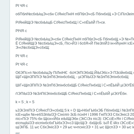
Pt ЧЯ·с
обПблі№сбхЫщЭ»сбн СіЯнісПніН пбПблЭ»сБ ПбгнбхЩ »Э СіПілЗеіп
РіЯнійЩіЭ №сбхЫщБ СіЯнісПнбхЩ ї С»пЁЫіЙ П»се.
PtЧЯ·с
РіЯнійЩіЭ №сбхЫщЭ»сбн СіЯнісПніН пбПблЭ»сБ ПбгнбхЩ »Э №»Пб
Ё СіЯнійЩіЭ №сбхЫщЭ»сБ, Піс»ЙЗ ї бсбЯ»Й ПіеЗпіЙЗ ін»ЙіуніН і
Э»с№сбхЩЭ»сбхЩ:
Pt ЧЯ·с
Pt ЧЯ·с
ОбЭПс»п №сбхЫщЗу ПіЛніНЄ ·бсНЭіПіЭбхЩ ЙіЫЭбс»Э ПЗсійнбхЩ »
ЩіГ»ЩіпЗПіПіЭ №ЗлПбЭпінбсбхЩ, - µіЭПіЫЗЭ №ЗлПбЭпінбсбхЩ:
ШіГ»ЩіпЗПіПіЭ №ЗлПбЭпінбсбхЩБ СіЯнісПнбхЩ ї С»пЁЫіЙ µіЭіУЁб
ґіЭПіЫЗЭ №ЗлПбЭпінбсбхЩБ СіЯнісПнбхЩ ї С»пЁЫіЙ µіЭіУЁбн.
k = S ; k = S
ьЗЭіЭліПіЭ СіЯнісПЭ»сбхЩ S k = D Щ»НбхГЫбхЭБ ПбгнбхЩ ї №ЗлПб
ісЕ»щбн №»ебЅЗпіЫЗЭ Сінілпі·ЗсБ псніН ї 1996 ГніПіЭЗ СбхЭнісЗ 
піс»ПіЭ 75%-бн Щісн»Йбх еіЫЩіЭбн (ЭіСіЭз пісЗ): ІЭСсіЕ»Яп ї СіЯ
еіспщіЫЗЭ еіспінбсбхГЫбхЭЭ»сЗ ЩісЩіЭ ·бхЩісБ: ЬіЛ Ё ійіз іЭСсіЕ
щіЭіПБ. 11 ыс СбхЭнісЗЭ + 29 ыс ч»пснісЗЭ + 31 ыс ЩіспЗЭ + 30 ыс 