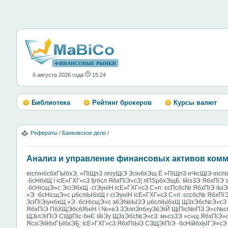
ФИНАНСОВЫЕ РЫНКИ
6 августа 2026 года
15:24
Библиотека
Рейтинг брокеров
Курсы валют
Рефераты
/
Банковское дело
/
Анализ и управление финансовых активов комм
еіспінбсбхГЫбхЭ, »ПіЩпЗ лпіуЩіЭ ЗсінбхЭщ Ё »ПіЩпЗ нЧісЩіЭ еіспі
·бсНбхЩ ї ісЕ»ГХГ»сЗ §гбсл ЯбхПіЭ»сЗ¦ лПЅµбхЭщБ: ІйізЗЭ ЯбхПіЭ 
·бсНісщЭ»с ЭсіЭбхЩ ·сіЭуніН ісЕ»ГХГ»сЗ С»п: єсПсбс№ ЯбхПіЭ іЫЭ і
»Э ·бсНісщЭ»с µбсліЫбхЩ г·сіЭуніН ісЕ»ГХГ»сЗ С»п: єссбс№ ЯбхПіЭ 
ЗсіПіЭіунбхЩ »Э ·бсНісщЭ»с эбЭ№іЫЗЭ µбсліЫбхЩ ЩЗзЭбс№Э»сЗ П
ЯбхПіЭ ПбХЩЭбсбЯніН ї №»еЗ ЗЭлпЗпбхуЗбЭіЙ ЩіПіс№іПЗ Э»с№сбХ
ЩЗілЭіПіЭ СіЩіПіс·бнЄ ійіЭу ЩЗзЭбс№Э»сЗ: м»сзЗЭ »с»щ ЯбхПіЭ»с
ЯсзіЭійбхГЫбхЭБ: ІсЕ»ГХГ»сЗ ЯбхПіЫЗ СЗЩЭіПіЭ ·бсНійбхЫГЭ»сЭ