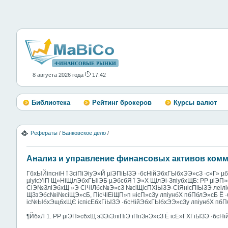
ФИНАНСОВЫЕ РЫНКИ
8 августа 2026 года
17:42
Библиотека
Рейтинг брокеров
Курсы валют
Рефераты
/
Банковское дело
/
Анализ и управление финансовых активов комм
ГбхЫЙіпсніН ї ЗсіПіЭіуЭ»Й µіЭПіЫЗЭ ·бсНійЭбхГЫбхЭЭ»сЗ ·с»Г» µ
µіуісУіП Щ»НіЩілЭбхГЫіЭБ µЭбсбЯ ї Э»Х ЩілЭі·ЗпіубхЩБ: РР µі
СіЭ№ЗліЭбхЩ »Э СіЧіЛбс№Э»сЗ №сіЩісПХіЫЗЭ-СіЯнісПіЫЗЭ леілі
ЩЗзЭбс№і№сіЩЭ»сБ, ПісЧіЕіЩП»п нісП»сЗу лпіунбХ пбПблЭ»сБ Ё ·
іс№ЫбхЭщбхЩЄ іспісЕбхГіЫЗЭ ·бсНійЭбхГЫбхЭЭ»сЗу лпіунбХ пбП
¶ЙбхЛ 1. РР µіЭП»сбхЩ эЗЭіЭліПіЭ іПпЗнЭ»сЗ Ё ісЕ»ГХГіЫЗЭ ·бсН