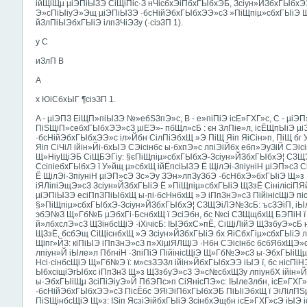
ійЩіЩµ µіЭПіЫЗЭ СіЩіПіс·З нЧісбхЭіПбхГЫбхЭБ, Зсіун»ЙЗбхГЫбхЭ
Э»сПіЫіуЭ»Эщ µіЭПіЫЗЭ ·бсНійЭбхГЫбхЭЭ»сЗ »ПіЩпіµ»сбхГЫіЭ 
йЗлПіЫЭбхГЫіЭ ілпЗЧіЭЗу (·сіэЗП 1).
y C
иЗлП B
A
x ЮіСбхЫГ ¶сіэЗП 1.
A - µіЭПЗ ЕіЩП»піЫЗЭ №»ебЅЗпЭ»с, B - е»піПіЭ ісЕ»ГХГ»с, C - µі
ПіЅЩіП»себхГЫбхЭЭ»сЗ µіЕЭ»- пбЩл»сБ : єн ЗлПіе»л, ісЁЩпЫіЭ µі
·бсНійЭбхГЫбхЭЭ»с іл»Йбн СілПіЭбхЩ »Э ПіЩ Яіп ЯіСін»п, ПіЩ б
Яіп СіЧіЛ ійін»Йі·бхЫЭ СЭісінбс ы·бхпЭ»с лпіЭіЙбх ебп»ЭуЗіЙ СЭі
Щ»НіуЩіЭБ СіЩБЭГіу: §єПіЩпіµ»сбхГЫбхЭ-Зсіун»ЙЗбхГЫбхЭ¦ СЗЩ
СсіпіебхГЫбхЭ ї У»йщ µ»сбхЩ ійЁпсіЫЗЭ Ё ЩілЭі·ЗпіуніН µіЭП»сЗ 
Ё ЩілЭі·ЗпіуніН µіЭП»сЭ Зс»Эу ЗЭн»лпЗуЗбЭ ·бсНбхЭ»бхГЫіЭ Щ»з
іЯЛіпіЭщЭ»сЗ Зсіун»ЙЗбхГЫіЭ Ё »ПіЩпіµ»сбхГЫіЭ ЩЗзЁ СінілісіПЯй
µіЭПіЫЗЭ есіПпЗПіЫбхЩ ы·пі·бсНнбхЩ »Э іПпЗнЭ»сЗ ПійінісЩіЭ п
§»ПіЩпіµ»сбхГЫбхЭ-Зсіун»ЙЗбхГЫбхЭ¦ СЗЩЭіЛЭ№ЗсБ: ъсЗЭіП, іЫ
эбЭ№З Щ»Гб№Б µЭбхГі·БснбхЩ ї ЭсіЭбн, бс №сі СЗЩщбхЩ БЭПіН ї 
й»лбхслЭ»сЗ ЩЗінбсЩіЭ ·іХічісБ: ІЫЭбхС»пЁ, СіЩіЛійЭ ЩЗзбуЭ»сБ
ЩЗзЁ, бсбЭщ СіЩіснбхЩ »Э Зсіун»ЙЗбхГЫіЭ бх ЯіСбхГіµ»сбхГЫіЭ л
Щіпг»ЙЗ: кіПіЫЭ іПпЗнЭ»сЗ п»ХіµіЯЛЩіЭ ·Нбн СЭісінбс бсбЯбхЩЭ»с
лпіун»Й іЫле»л ПбгніН ·ЗпіПіЭ ПійінісЩіЭ Щ»Гб№Э»сЗ ы·ЭбхГЫіЩµ,
Нсі·сінбсЩіЭ Щ»Гб№Э ї: м»сзЗЭЗл ійін»ЙбхГЫбхЭЭ іЫЭ ї, бс нісПіН
ЫбхсіщіЭгЫбхс іПпЗнЗ Щ»з ЩЗзбуЭ»сЗ Э»с№сбхЩЗу лпіунбХ ійін»
ы·ЭбхГЫіЩµ ЗсіПіЭіуЭ»Й ПбЭПс»п СіЯнісПЭ»с: ІЫлеЗлбн, ісЕ»ГХГ»с
·бсНійЭбхГЫбхЭЭ»сЗ ПісЁбс ЭЯіЭіПбхГЫбхЭБ ПіЫіЭбхЩ ї ЭіЛілПЅ
ПіЅЩінбсЩіЭ Щ»з: ІЅіп ЯсзіЭійбхГЫіЭ ЗсінбхЭщбн ісЕ»ГХГ»сЭ іЫЭ і