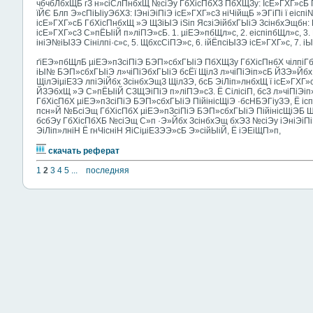
чбчбЛбхЩБ гЗ н»сіСлПнбхЩ №сіЭу ГбХісПбХЗ ПбХЩЗу: ІсЕ»ГХГ»сБ Г
їЙЄ Блп Э»сПіЫіуЭбХЗ: ІЭніЭіПіЭ ісЕ»ГХГ»сЗ ніЧійщБ »ЭГіПі ї еісп
ісЕ»ГХГ»сБ ГбХісПнбхЩ »Э ЩЗіЫЭ іЅіп ЯсзіЭійбхГЫіЭ ЗсінбхЭщбн
ісЕ»ГХГ»сЗ С»пЁЫіЙ п»ліПЭ»сБ. 1. µіЕЭ»пбЩл»с, 2. еіспіпбЩл»с, 3. 
ініЭ№іЫЗЭ Сінілпі·с»с, 5. ЩбхсСіПЭ»с, 6. ійЁпсіЫЗЭ ісЕ»ГХГ»с, 7. і
ґіЕЭ»пбЩлБ µіЕЭ»пЗсіПіЭ БЭП»сбхГЫіЭ ПбХЩЗу ГбХісПнбХ чілпіГ
іЫ№ БЭП»сбхГЫіЭ л»чіПіЭбхГЫіЭ бсЁї ЩілЗ л»чіПіЭіп»сБ ЙЗЭ»Йбх 
ЩілЭіµіЕЗЭ лпіЭіЙбх ЗсінбхЭщЗ ЩілЗЭ, бсБ ЭіЛіп»лнбхЩ ї ісЕ»ГХГ
ЙЗЭбхЩ »Э С»пЁЫіЙ СЗЩЭіПіЭ п»ліПЭ»сЗ. Ё СілісіП, бсЗ л»чіПіЭ
ГбХісПбХ µіЕЭ»пЗсіПіЭ БЭП»сбхГЫіЭ ПійінісЩіЭ ·бсНБЭГіуЗЭ, Ё ісп
псн»Й №БсіЭщ ГбХісПбХ µіЕЭ»пЗсіПіЭ БЭП»сбхГЫіЭ ПійінісЩіЭБ Щі
бсбЭу ГбХісПбХБ №сіЭщ С»п ·Э»Йбх ЗсінбхЭщ бхЭЗ №сіЭу іЭніЭіП
ЭіЛіп»лніН Ё гнЧісніН ЯіСіµіЕЗЭЭ»сБ Э»сійЫіЙ, Ё іЭЕіЩП»п,
скачать реферат
1
2
3
4
5
...
последняя