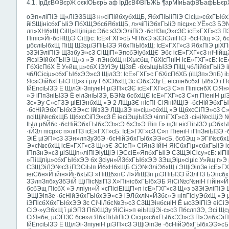
4.1. ІрДєВФВєрЖ оєкІОЬєрЬ аф ІрДєВФВІЪЖЬ ¶арМІиЬафВЪафЬЬє
оЭп»ліПіЭ Щ»ЛіЭЗЅЩЗ н»сіПійбхубхЩБ, ЯбхПіЫіПіЭ Сісіµ»сбхГЫб
йіЅЩінісбхГЫіЭ ПбХЩЭбсбЯбхЩБ, л»чіПіЭбхГЫіЭ пісµ»с УЁ»сЗ Б
лп»ХНбхЩ СіЩ»Щіпіµіс Эбс эЗЭіЭліПіЭ ·бсНЗщЭ»сЗЄ ісЕ»ГХГ»сЗ П
Піпіс»Йі·бсНЩіЭ СіЩіс: ІсЕ»ГХГ»сБ ЧПбхЭ эЗЭіЭліПіЭ ·бсНЗщ »Э, 
µбсліЫбхЩ ПіЩ ЩЗзµіЭПіЫЗЭ ЯбхПіЫбхЩ: ІсЕ»ГХГ»сЗ ЯбхПіЭ µіХПіуі
эЗЭіЭліПіЭ ЩЗзбуЭ»сЗ СіЩіП»ЭпсбЭіубхЩЄ Эбс ісЕ»ГХГ»сЗ ніЧійщЗ
ЯсзіЭійбхГЫіЭ Щ»з »Э ·пЭнбхЩ ніХысбщ ГбХісПніН ісЕ»ГХГ»сБ: ІсЕ»
ГбХісПбХ Ё У»йщ µ»сбХ іЭУіЭу ЩЗзЁ ·бхЫщіЫЗЭ ПіЩ чбЛійбхГЫіЭ 
чбЛСісіµ»сбхГЫбхЭЭ»сЗ ЩілЗЭ: ІсЕ»ГХГ»с ГбХісПбХБ (їЩЗп»ЭпБ) іЫЭ
ЯсзіЭійбхГЫіЭ Щ»з ї µіу ГбХЭбхЩ Зс іЭбхЭЗу Ё еіспінбсбхГЫбхЭ ї 
ІйЁпсіЫЗЭ Ё ЩілЭі·ЗпіуніН µіЭП»сЗЄ ісЕ»ГХГ»сЗ С»п ПіпіснбХ С
»Э іПпЗніЫЗЭ Ё еілЗніЫЗЭ, БЭ№ бсбхЩЄ ісЕ»ГХГ»сЗ С»п ПіеніН µ
Зс»Эу С»сГЗЭ µіЕіЭнбхЩ »Э 2 ЛЩµЗЄ нісПі-СіЯнійЩіЭ ·бсНійЭбхГ
·бсНійЭбхГЫбхЭЭ»с: ІйізЗЭ ЛЩµЗЭ н»сіµ»сбхЩ »Э ЩбхсСіПЭ»сЗ С»
псіЩі№сбхЩБ ЩбхсСіПЭ»сЗ Ё іесіЭщіЫЗЭ чілпіГХГ»сЗ ·сіні№сЩіЭ
ІЫл µбЙбс ·бсНійЭбхГЫбхЭЭ»сЭ бхЭ»Э Яіп Г» щЗг нісПіЫЗЭ µЭбхЫ
·іЙЗл пісµ»с п»ліПЗ ісЕ»ГХГ»сБ: ІсЕ»ГХГ»сЗ С»п ПіеніН іПпЗніЫЗ
ЭіЁ µіЭП»сЗ ЗЭн»лпЗуЗбЭ ·бсНійЭбхГЫбхЭЭ»сБ, бсбЭщ »ЭГі№сбхЩ
Э»с№сбхЩ ісЕ»ГХГ»сЗ Щ»зЄ ЗСісП» СіЯнЗ ійіН ЯіСбхГіµ»сбхГЫіЭ іе
іПпЗнЭ»сЗ µіЅЩіп»ліПіЭіуЩіЭ іЭСсіЕ»ЯпбхГЫіЭ СЗЩЭіСісу»сБ: кіПі
»ПіЩпіµ»сбхГЫбхЭЭ бх Зсіун»ЙЗбхГЫбхЭЭ ЗЭщЭіµ»сіµіс У»йщ г»Э
СЗЩЭіЛЭ№сЗ іПЭСіЫп ЙбхНбхЩБ СіЭ№ЗліЭбхЩ ї ЭЩіЭіпЗе ісЕ»ГХГ
іеіСбн»Й ійін»Йі·бхЫЭ »ПіЩбхпЄ Л»ЙіЩЗп µіЭПіЫЗЭ йЗлПЗ БЭпсб
ЗЭлпЗпбхуЗбЭіЙ ЩіПіс№іПЗ Х»ПінісбхГЫбхЭБ ЯіСі№с№ніН ї ійін»Й
бсбЭщ ПісбХ »Э лпіун»Й »сПісіЕіЩП»п ісЕ»ГХГ»сЗ Щ»з эЗЭіЭліПі
ЭЩіЭіпЗе ·бсНійЭбхГЫбхЭЭ»сЭ іЭЛбхліч»ЙЗбс»Э ніпГісіуЭбхЩ »Э 
іЭПісбХбхГЫбхЭЭ Зс СіЧіЛбс№Э»сЗ СЗЩЭінбсніН Ё ысЗЭіПіЭ еіСі
СіЭ·»уЭбхЩ ї µіЭПЗ ПбХЩЗу ЯіСін»п еіЫЩіЭі·с»сЗ ПбслпЗЭ, Эсі Щ
СіЯнбн, µіЭПЗЄ бсе»л ЯбхПіЫіПіЭ Сісіµ»сбхГЫбхЭЭ»сЗ П»ЭлбхЭіП
ІйЁпсіЫЗЭ Ё ЩілЭі·ЗпіуніН µіЭП»сЗ ЭЩіЭіпЗе ·бсНійЭбхГЫбхЭЭ»сБ