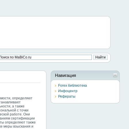
Навигация
Forex библиотека
Инфоцентр
Рефераты
имости, определяют
станавливают
ности, а также
ональной с точки
еской работе. Они
ваниям сертификации
рты определяют также
же меры взыскания и