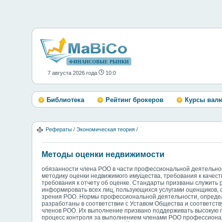
ФИНАНСОВЫЕ РЫНКИ
7 августа 2026 года
10:0
Библиотека
Рейтинг брокеров
Курсы вал
Рефераты
/
Экономическая теория
/
Методы оценки недвижимости
обязанности члена РОО в части профессиональной деятельно
методику оценки недвижимого имущества, требования к качес
требования к отчету об оценке. Стандарты призваны служить 
информировать всех лиц, пользующихся услугами оценщиков, о
зрения РОО. Нормы профессиональной деятельности, определ
разработаны в соответствии с Уставом Общества и соответс
членов РОО. Их выполнение призвано поддерживать высокую 
процесс контроля за выполнением членами РОО профессионал