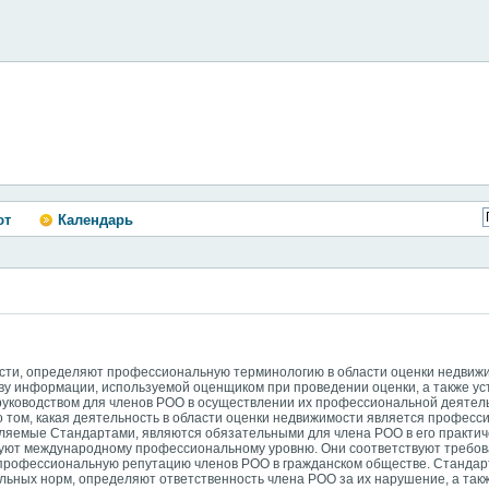
ют
Календарь
сти, определяют профессиональную терминологию в области оценки недвиж
тву информации, используемой оценщиком при проведении оценки, а также у
руководством для членов РОО в осуществлении их профессиональной деятель
 том, какая деятельность в области оценки недвижимости является професси
яемые Стандартами, являются обязательными для члена РОО в его практич
твуют международному профессиональному уровню. Они соответствуют требо
профессиональную репутацию членов РОО в гражданском обществе. Станда
ьных норм, определяют ответственность члена РОО за их нарушение, а так