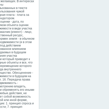
 желающих. В интересах
оны
ьзованных в тексте
ользования чужой
ная плата - плата за
ендатором.
ценки - дата, по
иком объекта оценки.
жимости в виде участка
азчик (клиент) - лицо,
ственный ресурс,
ермин земля - в обычном
едвижимости (и в этом
 под действием
ызванное влиянием
даемых в будущем
ания участка
и который приводит к
ные объекты и все, что
 перемещение которого
да внутреннего
ущество. Обесценение -
ижимости в будущем на
. 16. Передача права
движимость -
мотрению владеть,
ли обременять его иными
любые действия, не
ет собой возможность
ой или иной форме,
ие: 1. принцип спроса и
ости; 7. принцип