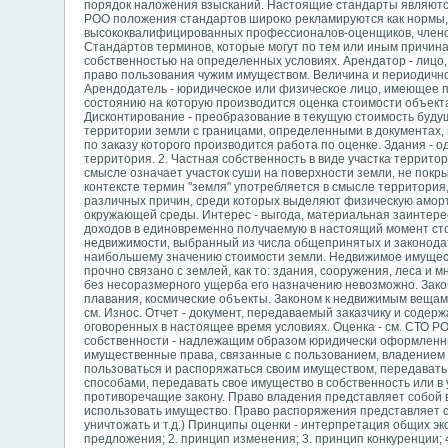
порядок наложения взысканий. Настоящие стандарты являютс
РОО положения стандартов широко рекламируются как нормы,
высококвалифицированных профессионалов-оценщиков, членов
Стандартов терминов, которые могут по тем или иным причин
собственностью на определенных условиях. Арендатор - лицо
право пользования чужим имуществом. Величина и периодичн
Арендодатель - юридическое или физическое лицо, имеющее пра
состоянию на которую производится оценка стоимости объекта
Дисконтирование - преобразование в текущую стоимость будущ
территории земли с границами, определенными в документах, 
по заказу которого производится работа по оценке. Здания - о
территория. 2. Частная собственность в виде участка террит
смысле означает участок суши на поверхности земли, не покр
контексте термин "земля" употребляется в смысле территория,
различных причин, среди которых выделяют физическую аморт
окружающей среды. Интерес - выгода, материальная заинтерес
доходов в единовременно получаемую в настоящий момент стои
недвижимости, выбранный из числа общепринятых и законода
наибольшему значению стоимости земли. Недвижимое имуществ
прочно связано с землей, как то: здания, сооружения, леса 
без несоразмерного ущерба его назначению невозможно. Зако
плавания, космические объекты. Законом к недвижимым вещам
см. Износ. Отчет - документ, передаваемый заказчику и соде
оговоренных в настоящее время условиях. Оценка - см. СТО 
собственности - надлежащим образом юридически оформленный
имущественные права, связанные с пользованием, владением 
пользоваться и распоряжаться своим имуществом, передавать 
способами, передавать свое имущество в собственность или в
противоречащие закону. Право владения представляет собой 
использовать имущество. Право распоряжения представляет с
уничтожать и т.д.) Принципы оценки - интерпретация общих э
предложения; 2. принцип изменения; 3. принцип конкуренции; 