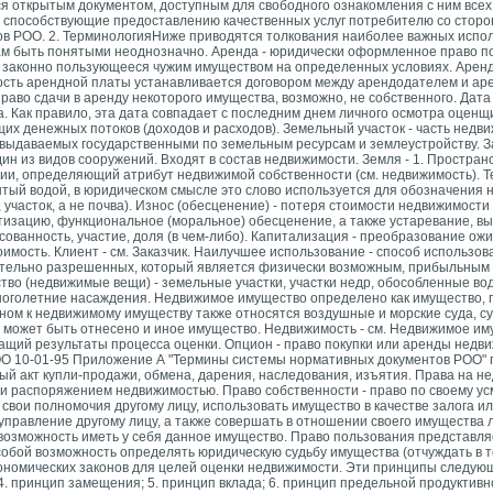
я открытым документом, доступным для свободного ознакомления с ним всех
 способствующие предоставлению качественных услуг потребителю со стор
 РОО. 2. ТерминологияНиже приводятся толкования наиболее важных испол
ам быть понятыми неоднозначно. Аренда - юридически оформленное право п
, законно пользующееся чужим имуществом на определенных условиях. Аренд
ость арендной платы устанавливается договором между арендодателем и ар
во сдачи в аренду некоторого имущества, возможно, не собственного. Дата о
. Как правило, эта дата совпадает с последним днем личного осмотра оценщ
их денежных потоков (доходов и расходов). Земельный участок - часть недви
выдаваемых государственными по земельным ресурсам и землеустройству. Зак
дин из видов сооружений. Входят в состав недвижимости. Земля - 1. Простран
ории, определяющий атрибут недвижимой собственности (см. недвижимость). Т
ытый водой, в юридическом смысле это слово используется для обозначения н
 участок, а не почва). Износ (обесценение) - потеря стоимости недвижимости
изацию, функциональное (моральное) обесценение, а также устаревание, в
ованность, участие, доля (в чем-либо). Капитализация - преобразование
ожи
мость. Клиент - см. Заказчик. Наилучшее использование - способ использов
тельно разрешенных, который является физически возможным, прибыльным 
о (недвижимые вещи) - земельные участки, участки недр, обособленные вод
и многолетние насаждения. Недвижимое имущество определено как имущество,
ном к недвижимому имуществу также относятся воздушные и морские суда, су
 может быть отнесено и иное имущество. Недвижимость - см. Недвижимое им
ржащий результаты процесса оценки. Опцион - право покупки или аренды недв
РОО 10-01-95 Приложение А "Термины системы нормативных документов РОО" п
 акт купли-продажи, обмена, дарения, наследования, изъятия. Права на не
и распоряжением недвижимостью. Право собственности - право по своему ус
свои полномочия другому лицу, использовать имущество в качестве залога и
 управление другому лицу, а также совершать в отношении своего имущества 
возможность иметь у себя данное имущество. Право пользования представля
обой возможность определять юридическую судьбу имущества (отчуждать в т
кономических законов для целей оценки недвижимости. Эти принципы следующ
4. принцип замещения; 5. принцип вклада; 6. принцип предельной продуктивн