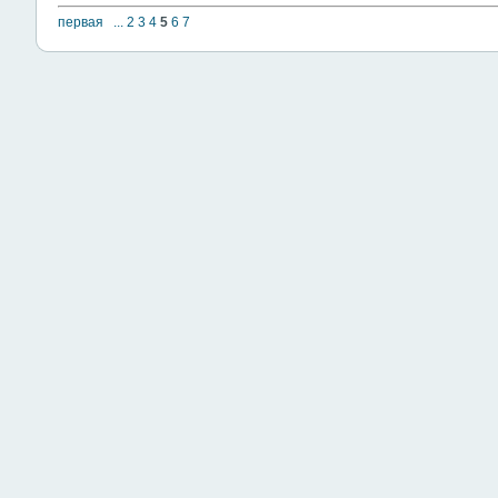
первая
...
2
3
4
5
6
7