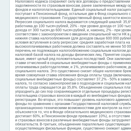
Налогового кодекса сохраняют силу все договоры о предоставлении 
задолженности по страховым взносам, ранее заключенные между о
фондов и налогоплательщиками. Единый социальный налог расщепля
поступает в Пенсионный фонд, остальные две в Фонд социального 
медицинского страхования. Государственный фонд занятости конс
Регрессия социального налога выражается следующей шкалой: 35,6%
работника до 100 тысяч рублей, 20% - при уровне дохода от 100 тыс
дохода от 300 тысяч до 600 тысяч рублей, и, наконец, 2% - при уров
соответствии с законопроектом о введении специальной части НК в 
нижняя ставка налогообложения (для доходов свыше 600 000 рубле
условия вступления в силу регрессии: средняя заработная плата на
высокооплачиваемых работников должна составлять не менее 50 000 
перечень не подлежащих налогообложению социальным налогом дох
налоговой базой налога на доходы физических лиц. Принятие социал
выше, имеет целый ряд положительных последствий. Они заключают
ставки отчислений в социальные внебюджетные фонды с применяющ
уплачиваемых работодателями, и 1%, уплачиваемого работником, д
социального налога. Это существенно снизит общее налоговое брем
время совокупная ставка обложения фонда оплаты труда (включающ
социальные внебюджетные фонды) составляет 37,2% - 50% в завис
налога, то согласно законопроектам о подоходном и социальном на
оплаты труда сокращается до 35,8%. Объединение социальных плат
упразднить до сих пор сохраняющиеся отдельные процедуры регист
плательщика страховых взносов в каждый из внебюджетных фондов,
регистрации. Во-вторых, это повышает уровень налогового админис
фонды по сравнению с органами Государственной налоговой служб
организационно-техническими возможностями для контроля за пос
объясняется то, что в Фонде обязательного медицинского страхов
достигает 60%, в Пенсионном фонде превышает 10%), а отсутствие
и страховых взносов в различные внебюджетные фонды затрудняет
обязательств. В-третьих, объединение параллельно существующих п
осуществляющих фискальные функции, существенно снижает админ