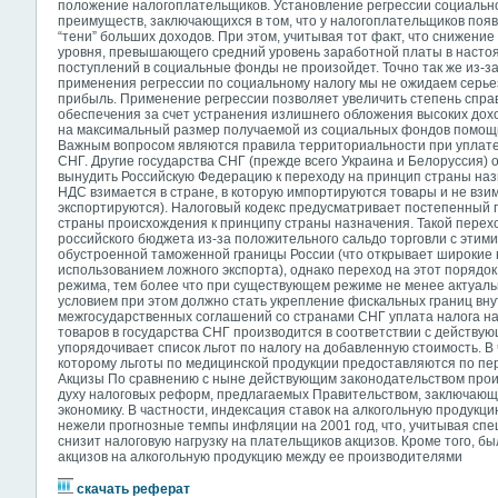
положение налогоплательщиков. Установление регрессии социальн
преимуществ, заключающихся в том, что у налогоплательщиков поя
“тени” больших доходов. При этом, учитывая тот факт, что снижение
уровня, превышающего средний уровень заработной платы в насто
поступлений в социальные фонды не произойдет. Точно так же из-
применения регрессии по социальному налогу мы не ожидаем серье
прибыль. Применение регрессии позволяет увеличить степень спра
обеспечения за счет устранения излишнего обложения высоких дохо
на максимальный размер получаемой из социальных фондов помощи
Важным вопросом являются правила территориальности при уплате Н
СНГ. Другие государства СНГ (прежде всего Украина и Белоруссия)
вынудить Российскую Федерацию к переходу на принцип страны наз
НДС взимается в стране, в которую импортируются товары и не взим
экспортируются). Налоговый кодекс предусматривает постепенный 
страны происхождения к принципу страны назначения. Такой перех
российского бюджета из-за положительного сальдо торговли с этими 
обустроенной таможенной границы России (что открывает широкие 
использованием ложного экспорта), однако переход на этот порядо
режима, тем более что при существующем режиме не менее актуал
условием при этом должно стать укрепление фискальных границ внут
межгосударственных соглашений со странами СНГ уплата налога на
товаров в государства СНГ производится в соответствии с действующ
упорядочивает список льгот по налогу на добавленную стоимость. В 
которому льготы по медицинской продукции предоставляются по пе
Акцизы По сравнению с ныне действующим законодательством про
духу налоговых реформ, предлагаемых Правительством, заключающ
экономику. В частности, индексация ставок на алкогольную продук
нежели прогнозные темпы инфляции на 2001 год, что, учитывая спе
снизит налоговую нагрузку на плательщиков акцизов. Кроме того, 
акцизов на алкогольную продукцию между ее производителями
скачать реферат