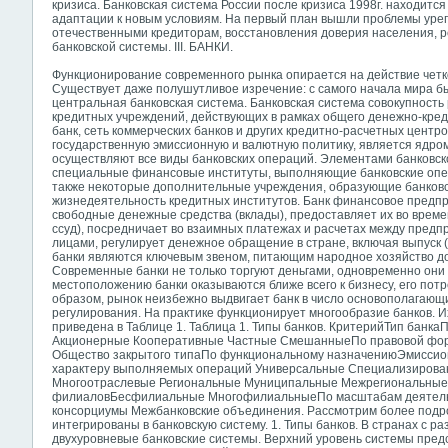
кризиса. Банковская система России после кризиса 1998г. находится
адаптации к новым условиям. На первый план вышли проблемы уре
отечественными кредиторам, восстановления доверия населения, р
банковской системы. III. БАНКИ.
Функционирование современного рынка опирается на действие четк
Существует даже полушутливое изречение: с самого начала мира был
центральная банковская система. Банковская система совокупность
кредитных учреждений, действующих в рамках общего денежно-кре
банк, сеть коммерческих банков и других кредитно-расчетных центр
государственную эмиссионную и валютную политику, является ядро
осуществляют все виды банковских операций. Элементами банковск
специальные финансовые институты, выполняющие банковские опер
также некоторые дополнительные учреждения, образующие банков
жизнедеятельность кредитных институтов. Банк финансовое предпр
свободные денежные средства (вклады), предоставляет их во време
ссуд), посредничает во взаимных платежах и расчетах между пред
лицами, регулирует денежное обращение в стране, включая выпуск (
банки являются ключевым звеном, питающим народное хозяйство 
Современные банки не только торгуют деньгами, одновременно они
местоположению банки оказываются ближе всего к бизнесу, его пот
образом, рынок неизбежно выдвигает банк в число основополагающ
регулирования. На практике функционирует многообразие банков. 
приведена в Таблице 1. Таблица 1. Типы банков. КритерийТип бан
Акционерные Кооперативные Частные СмешанныеПо правовой фор
Общество закрытого типаПо функциональному назначениюЭмисси
характеру выполняемых операций Универсальные Специализиров
Многоотраслевые Региональные Муниципальные Межрегиональны
филиаловБесфилиальные МногофилиальныеПо масштабам деятел
консорциумы Межбанковские объединения. Рассмотрим более подро
интегрированы в банковскую систему. 1. Типы банков. В странах с 
двухуровневые банковские системы. Верхний уровень системы пре