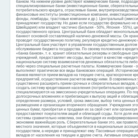
банком. На нижнем уровне действуют коммерческие банки, подраз
специализированные банки (инвестиционные банки, сберегательные
потребительского кредита, отраслевые банки, внутрипроизводственн
финансовые институты (инвестиционные компании, инвестиционны
фонды, ломбарды, трастовые компании и др.). Центральный (эмисси
принадлежит государству. Но даже если государство формально не 
Швейцария) или владеет частично (Бельгия - 50%, Япония - 55%), 
государственного органа. Центральный банк обладает монопольным
банкнот основной составляющей налично-денежной массы. Он хра
проводит государственную политику, регулируя кредитно-денежную
Центральный банк участвует в управлении государственным долгом
обслуживание бюджета государства. По своему положению в кредит
«банка банков», т. е. хранит обязательные резервы и свободные сре
учреждений, предоставляет им ссуды, выступает в качестве «креди
национальную систему взаимозачетов денежных обязательств либо 
либо через специальные расчетные палаты. Коммерческие банки - 
выполняют практически все виды банковских операций. Историчес
банков являются прием вкладов на текущие счета, краткосрочное 
предприятий, осуществление расчетов между ними. В современных 
существенно расширить прием срочных и сберегательных вкладов, с
создать систему кредитования населения (потребительского кредит
специализируются на эмиссионно-учредительных операциях. По по
долгосрочных вложениях и прибегающих к выпуску акций и облигаци
определение размера, условий, срока эмиссии, выбор типа ценных б
размещению и организации вторичного обращения. Учреждения это
ценных бумаг, приобретая и продавая их за свой счет или организуя
предоставляют покупателям акций и облигаций ссуды. Хотя доля ин
системы сравнительно невелика, они благодаря их информированнос
экономике важнейшую роль. Сберегательные банки это, как правил
местного значения, которые объединяются в национальные ассоци
государством, а нередко и принадлежат ему. Пассивные операции 
вкладов от населения на текущие и другие счета. Активные операц