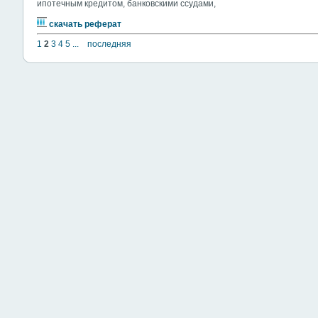
ипотечным кредитом, банковскими ссудами,
скачать реферат
1
2
3
4
5
...
последняя