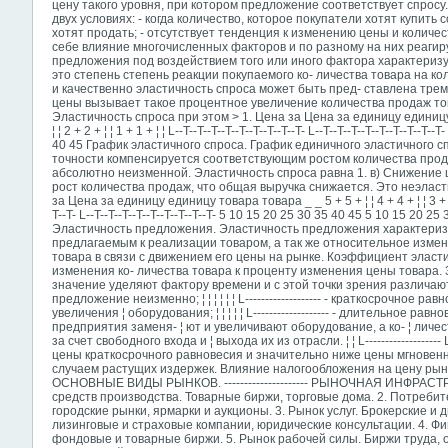
цену такого уровня, при котором предложение соответствует спросу
двух условиях: - когда количество, которое покупатели хотят купить
хотят продать; - отсутствует тенденция к изменению цены и колич
себе влияние многочисленных факторов и по разному на них реагир
предложения под воздействием того или иного фактора характеризуе
это степень степень реакции покупаемого ко- личества товара на к
и качественно эластичность спроса может быть пред- ставлена тре
цены вызывает такое процентное увеличение количества продаж тов
Эластичность спроса при этом > 1. Цена за Цена за единицу единицу това
¦ ¦ 2 + 2 + ¦ ¦ 1 + 1 + ¦ ¦ L--T--T--T--T--T--T--T--T--T- L--T--T--T--T--T--T--T
40 45 График эластичного спроса. График единичного эластичного с
точности компенсируется соответствующим ростом количества прода
абсолютно неизменной. Эластичность спроса равна 1. в) Снижение
рост количества продаж, что общая выручка снижается. Это неэласти
за Цена за единицу единицу товара товара _ _ 5 + 5 + ¦ ¦ 4 + 4 + ¦ ¦ 3 + 3 + ¦ 
T--T- L--T--T--T--T--T--T--T--T--T- 5 10 15 20 25 30 35 40 45 5 10 15 20
Эластичность предложения. Эластичность предложения характериз
предлагаемым к реализации товаром, а так же относительное изме
товара в связи с движением его цены на рынке. Коэффициент эласт
изменения ко- личества товара к проценту изменения цены товара. 
значение уделяют фактору времени и с этой точки зрения различают:
предложение неизменно; ¦ ¦ ¦ ¦ ¦ ¦ L------------------- - краткосрочное р
увеличения ¦ оборудования; ¦ ¦ ¦ ¦ ¦ L------------------- - длительное ра
предприятия заменя- ¦ ют и увеличивают оборудование,
а ко- ¦ лич
за счет свободного входа и ¦ выхода их из отрасли. ¦ ¦ L--------------
цены краткосрочного равновесия и значительно ниже цены мгновенн
случаем растущих издержек. Влияние налогообложения на цену рыночного ра
ОСНОВНЫЕ ВИДЫ РЫНКОВ. --------------------- РЫНОЧНАЯ ИНФРАСТРУКТУРА
средств производства. Товарные биржи, торговые дома. 2. Потребит
городские рынки, ярмарки и аукционы. 3. Рынок услуг. Брокерские и
лизинговые и страховые компании, юридические консультации. 4. Ф
фондовые и товарные биржи. 5. Рынок рабочей силы. Биржи труда, 