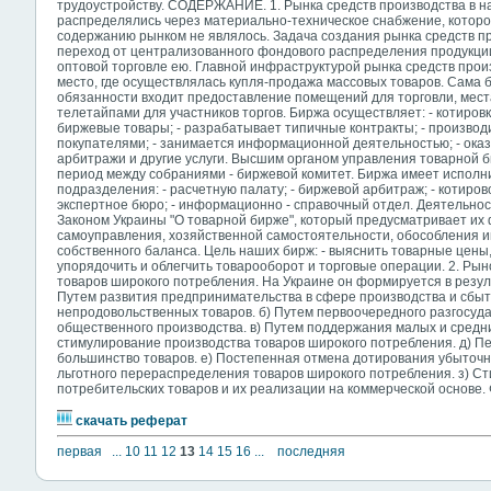
трудоустройству. СОДЕРЖАНИЕ. 1. Рынка средств производства в н
распределялись через материально-техническое снабжение, которо
содержанию рынком не являлось. Задача создания рынка средств п
переход от централизованного фондового распределения продукции
оптовой торговле ею. Главной инфраструктурой рынка средств прои
место, где осуществлялась купля-продажа массовых товаров. Сама б
обязанности входит предоставление помещений для торговли, мес
телетайпами для участников торгов. Биржа осуществляет: - котировк
биржевые товары; - разрабатывает типичные контракты; - произво
покупателями; - занимается информационной деятельностью; - ока
арбитражи и другие услуги. Высшим органом управления товарной б
период между собраниями - биржевой комитет. Биржа имеет испол
подразделения: - расчетную палату; - биржевой арбитраж; - котиров
экспертное бюро; - информационно - справочный отдел. Деятельно
Законом Украины "О товарной бирже", который предусматривает их
самоуправления, хозяйственной самостоятельности, обособления им
собственного баланса. Цель наших бирж: - выяснить товарные цены,
упорядочить и облегчить товарооборот и торговые операции. 2. Рын
товаров широкого потребления. На Украине он формируется в резу
Путем развития предпринимательства в сфере производства и сбы
непродовольственных товаров. б) Путем первоочередного разгосуда
общественного производства. в) Путем поддержания малых и средни
стимулирование производства товаров широкого потребления. д) П
большинство товаров. е) Постепенная отмена дотирования убыточ
льготного перераспределения товаров широкого потребления. з) 
потребительских товаров и их реализации на коммерческой основе
скачать реферат
первая
...
10
11
12
13
14
15
16
...
последняя