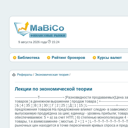
ФИНАНСОВЫЕ РЫНКИ
9 августа 2026 года
15:24
Библиотека
Рейтинг брокеров
Курсы валют
Рефераты
/
Экономическая теория
/
Лекции по экономической теории
--------------------T--------------------¬ ¦Разновидности продаваемых¦Цен
товаров ¦ в денежном выражении ¦ продаж товара ¦ +-------------------------+-----
¦ Б ¦ 4 ¦ 35 ¦ ¦ В ¦ 3 ¦ 30 ¦ ¦ Г ¦ 2 ¦ 25 ¦ ¦ Д ¦ 1 ¦ 15 ¦ L-------------------------+------
предложения товаров На предложение влияют следую- в зависимости
выпускаемую продукЦена за цию; единицу - уровень прибыли; товара
обеспечиваемое: 5 + а) за счет НТП; ¦ б) степенью монополизации 4 +
товары, т.е.взимозаменяе- ¦ мостью. 2 + ¦ 1 + ¦ L--T--T--T--T--T--T--T--T
рыночных цен находится в точке пересечения кривых спроса и пред