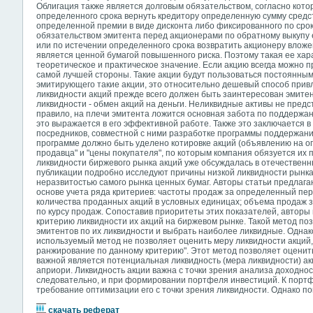
Облигация также является долговым обязательством, согласно кото
определенного срока вернуть кредитору определенную сумму средст
определенной премии в виде дисконта либо фиксированного по срок
обязательством эмитента перед акционерами по обратному выкупу 
или по истечении определенного срока возвратить акционеру вложе
является ценной бумагой повышенного риска. Поэтому такая ее хар
теоретическое и практическое значение. Если акцию всегда можно пр
самой лучшей стороны. Такие акции будут пользоваться постоянным
эмитирующего такие акции, это относительно дешевый способ прив
ликвидности акций прежде всего должен быть заинтересован эмитен
ликвидности - обмен акций на деньги. Неликвидные активы не предс
правило, на плечи эмитента ложится основная забота по поддержан
это выражается в его эффективной работе. Также это заключается
посредников, совместной с ними разработке программы поддержани
программе должно быть уделено котировке акций (объявлению на 
продавца" и "цены покупателя", по которым компания обязуется их 
ликвидности биржевого рынка акций уже обсуждалась в отечественн
публикации подробно исследуют причины низкой ликвидности рынка
неразвитостью самого рынка ценных бумаг. Авторы статьи предлага
основе учета ряда критериев: частоты продаж за определенный пер
количества проданных акций в условных единицах; объема продаж 
по курсу продаж. Сопоставив приоритеты этих показателей, автор
критерию ликвидности их акций на биржевом рынке. Такой метод по
эмитентов по их ликвидности и выбрать наиболее ликвидные. Однако
используемый метод не позволяет оценить меру ликвидности акций,
ранжирование по данному критерию". Этот метод позволяет оценит
важной является потенциальная ликвидность (мера ликвидности) акц
априори. Ликвидность акции важна с точки зрения анализа доходност
следовательно, и при формировании портфеля инвестиций. К пор
требование оптимизации его с точки зрения ликвидности. Однако п
скачать реферат