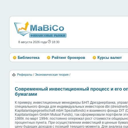
ФИНАНСОВЫЕ РЫНКИ
8 августа 2026 года
18:30
Библиотека
Рейтинг брокеров
Курсы валют
Рефераты
/
Экономическая теория
/
Современный инвестиционный процесс и его о
бумагами
К примеру, инвестиционные менеджеры БНП Дрезднербанка, упра
специального фонда для индивидуальных инвесторов dbi (dresdnerb
Kapitalanlagegesellschaft mbH Spezialfonds) и взаимного фонда DIT (De
Kapitalanlagen GmbH Mutual Funds), так сформировали портфели эти
1989г. по март 1994г. постоянно опережал рост стоимости общерыноч
процентных пункта. При осуществлении инвестиций в ценные бумаг
цену будущих доходов с позиций текущего момента. Для анализа оц