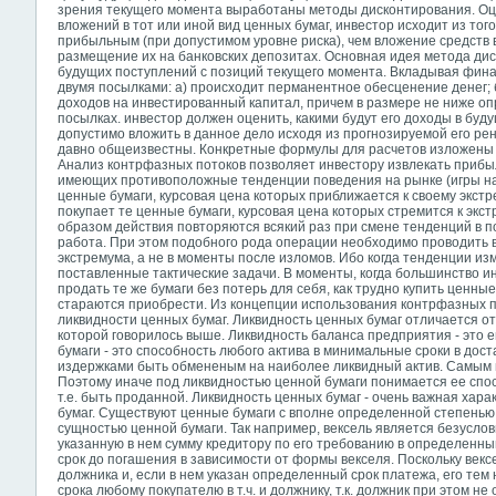
зрения текущего момента выработаны методы дисконтирования. О
вложений в тот или иной вид ценных бумаг, инвестор исходит из тог
прибыльным (при допустимом уровне риска), чем вложение средств 
размещение их на банковских депозитах. Основная идея метода ди
будущих поступлений с позиций текущего момента. Вкладывая фина
двумя посылками: а) происходит перманентное обесценение денег;
доходов на инвестированный капитал, причем в размере не ниже оп
посылках. инвестор должен оценить, какими будут его доходы в бу
допустимо вложить в данное дело исходя из прогнозируемой его р
давно общеизвестны. Конкретные формулы для расчетов изложены 
Анализ контрфазных потоков позволяет инвестору извлекать прибыл
имеющих противоположные тенденции поведения на рынке (игры на
ценные бумаги, курсовая цена которых приближается к своему экс
покупает те ценные бумаги, курсовая цена которых стремится к экс
образом действия повторяются всякий раз при смене тенденций в п
работа. При этом подобного рода операции необходимо проводить в
экстремума, а не в моменты после изломов. Ибо когда тенденции из
поставленные тактические задачи. В моменты, когда большинство и
продать те же бумаги без потерь для себя, как трудно купить ценные 
стараются приобрести. Из концепции использования контрфазных п
ликвидности ценных бумаг. Ликвидность ценных бумаг отличается о
которой говорилось выше. Ликвидность баланса предприятия - это 
бумаги - это способность любого актива в минимальные сроки в до
издержками быть обмененым на наиболее ликвидный актив. Самым 
Поэтому иначе под ликвидностью ценной бумаги понимается ее спос
т.е. быть проданной. Ликвидность ценных бумаг - очень важная хара
бумаг. Существуют ценные бумаги с вполне определенной степенью
сущностью ценной бумаги. Так например,
вексель является безусло
указанную в нем сумму кредитору по его требованию в определенны
срок до погашения в зависимости от формы векселя. Поскольку век
должника и, если в нем указан определенный срок платежа, его тем
срока любому покупателю в т.ч. и должнику, т.к. должник при этом н