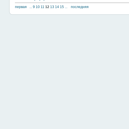
первая
...
9
10
11
12
13
14
15
...
последняя